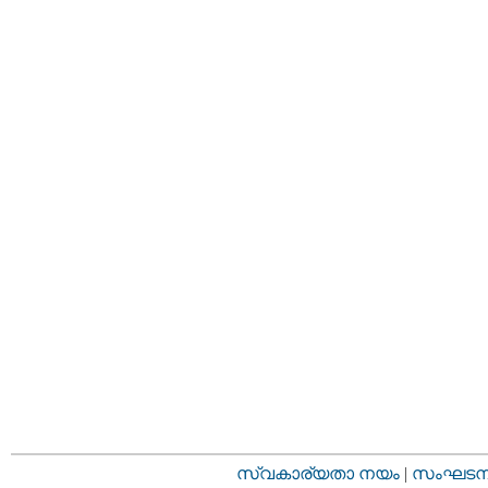
സ്വകാര്യതാ നയം
|
സംഘടനാ 