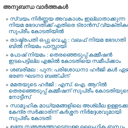
അനുബന്ധ വാര്‍ത്തകള്‍
സ്വയം നിർണ്ണയ അവകാശം ഇല്ലാതാക്കുന്ന
നിയമ ഭേദഗതിക്ക് എതിരെ ട്രാൻസ് വ്യക്തി
സുപ്രീം കോടതിയിൽ
രാഷ്ട്രപതി ഒപ്പു വെച്ചു : വഖഫ് നിയമ ഭേദഗതി
ബില്‍ നിയമം പാസ്സായി
പോഷ് നിയമം : തെരഞ്ഞെടുപ്പ് കമ്മീഷൻ
ഇടപെട്ടില്ല എങ്കിൽ കോടതിയെ സമീപിക്കാം
ശബരിമല : പുന: പരിശോധനാ ഹര്‍ജി കള്‍ ഏ
ഭരണ ഘടനാ ബഞ്ചിന്
മമതയുടെ ഹർജി : എസ്. ഐ. ആറില്‍
തെരഞ്ഞെടുപ്പ്‌ കമ്മീഷന്‌ സുപ്രീം കോടതിയുട
നോട്ടീസ്‌
സാമൂഹിക മാധ്യമങ്ങളിലെ അശ്ലീല ഉള്ളടക്കം
കേന്ദ്ര സർക്കാരിന് കർശ്ശന നിർദ്ദേശവുമായി
സുപ്രീം കോടതി
ഉഭയ സമ്മതത്തോടെയുള്ള ലൈംഗിക ബന്ധം