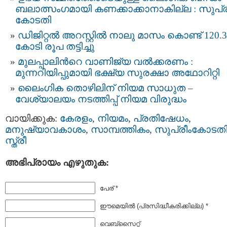
ബലാത്സംഗമായി കണക്കാക്കാനാകില്ല : സുപ്ര
കോടതി
ഡിജിറ്റല്‍ അറസ്റ്റില്‍ നാലു മാസം കൊണ്ട് 120.3
കോടി രൂപ തട്ടിച്ചു
മുലപ്പാലിന്‍റെ വാണിജ്യ വൽക്കരണം :
മുന്നറിയിപ്പുമായി ഭക്ഷ്യ സുരക്ഷാ അഥോറിറ്റി
ലൈംഗിക തൊഴിലിന് നിയമ സാധുത –
വേശ്യാലയം നടത്തിപ്പ് നിയമ വിരുദ്ധം
വായിക്കുക:
കേരളം
,
നിയമം
,
പ്രതിഷേധം
,
മനുഷ്യാവകാശം
,
സാമ്പത്തികം
,
സുപ്രീംകോടത
സ്ത്രീ
അഭിപ്രായം എഴുതുക:
പേര് *
ഈമെയില്‍ (പ്രസിദ്ധീകരിക്കില്ല) *
വെബ്സൈറ്റ്