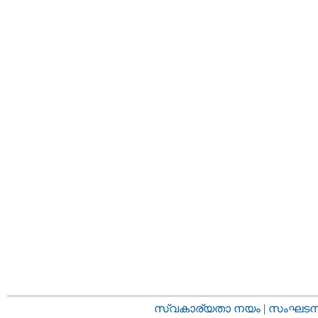
സ്വകാര്യതാ നയം
|
സംഘടനാ 