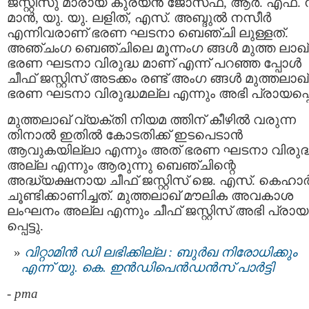
ജസ്റ്റിസു മാരായ കുര്യൻ ജോസഫ്, ആർ. എഫ്. 
മാൻ, യു. യു. ലളിത്, എസ്. അബ്ദുൽ നസീർ
എന്നിവരാണ് ഭരണ ഘടനാ ബെഞ്ചി ലുള്ളത്.
അഞ്ചംഗ ബെഞ്ചിലെ മൂന്നംഗ ങ്ങൾ മുത്ത ലാഖ്
ഭരണ ഘടനാ വിരുദ്ധ മാണ് എന്ന് പറഞ്ഞ പ്പോൾ
ചീഫ് ജസ്റ്റിസ് അടക്കം രണ്ട് അംഗ ങ്ങള്‍ മുത്തലാഖ്
ഭരണ ഘടനാ വിരുദ്ധമല്ല എന്നും അഭി പ്രായപ്പെട്
മുത്തലാഖ് വ്യക്തി നിയമ ത്തിന് കീഴിൽ വരുന്ന
തിനാൽ ഇതിൽ കോടതിക്ക് ഇടപെടാന്‍
ആവുകയില്ലാ എന്നും അത് ഭരണ ഘടനാ വിരുദ്
അല്ല എന്നും ആരുന്നു ബെഞ്ചിന്റെ
അദ്ധ്യക്ഷനായ ചീഫ് ജസ്റ്റിസ് ജെ. എസ്. കെഹാ
ചൂണ്ടിക്കാണിച്ചത്. മുത്തലാഖ് മൗലിക അവകാശ
ലംഘനം അല്ല എന്നും ചീഫ് ജസ്റ്റിസ് അഭി പ്രായ
പ്പെട്ടു.
വിറ്റാമിന്‍ ഡി ലഭിക്കില്ല : ബുര്‍ഖ നിരോധിക്കും
എന്ന് യു. കെ. ഇന്‍ഡിപെന്‍ഡന്‍സ് പാര്‍ട്ടി
-
pma