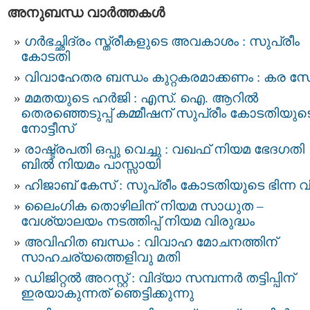
അനുബന്ധ വാര്‍ത്തകള്‍
ഗര്‍ഭച്ഛിദ്രം സ്ത്രീകളുടെ അവകാശം : സുപ്രീം
കോടതി
വിവാഹേതര ബന്ധം കുറ്റകരമാക്കണം : കര സ
മമതയുടെ ഹർജി : എസ്. ഐ. ആറില്‍
തെരഞ്ഞെടുപ്പ്‌ കമ്മീഷന്‌ സുപ്രീം കോടതിയുട
നോട്ടീസ്‌
രാഷ്ട്രപതി ഒപ്പു വെച്ചു : വഖഫ് നിയമ ഭേദഗതി
ബില്‍ നിയമം പാസ്സായി
ഹിജാബ് കേസ് : സുപ്രീം കോടതിയുടെ ഭിന്ന വ
ലൈംഗിക തൊഴിലിന് നിയമ സാധുത –
വേശ്യാലയം നടത്തിപ്പ് നിയമ വിരുദ്ധം
അവിഹിത ബന്ധം : വിവാഹ മോചനത്തിന്
സാഹചര്യത്തെളിവു മതി
ഡിജിറ്റൽ അറസ്റ്റ് : വിദ്യാ സമ്പന്നർ തട്ടിപ്പിന്‌
ഇരയാകുന്നത്‌ ഞെട്ടിക്കുന്നു