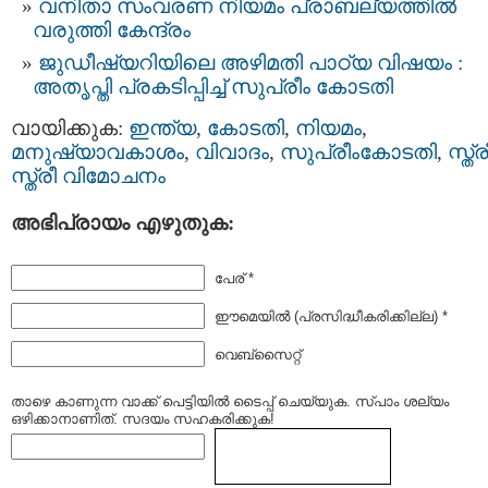
വനിതാ സംവരണ നിയമം പ്രാബല്യത്തിൽ
വരുത്തി കേന്ദ്രം
ജുഡീഷ്യറിയിലെ അഴിമതി പാഠ്യ വിഷയം :
അതൃപ്തി പ്രകടിപ്പിച്ച് സുപ്രീം കോടതി
വായിക്കുക:
ഇന്ത്യ
,
കോടതി
,
നിയമം
,
മനുഷ്യാവകാശം
,
വിവാദം
,
സുപ്രീംകോടതി
,
സ്ത്ര
സ്ത്രീ വിമോചനം
അഭിപ്രായം എഴുതുക:
പേര് *
ഈമെയില്‍ (പ്രസിദ്ധീകരിക്കില്ല) *
വെബ്സൈറ്റ്
താഴെ കാണുന്ന വാക്ക് പെട്ടിയില്‍ ടൈപ്പ്‌ ചെയ്യുക. സ്പാം ശല്യം
ഒഴിക്കാനാണിത്. സദയം സഹകരിക്കുക!