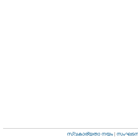
സ്വകാര്യതാ നയം
|
സംഘടനാ 