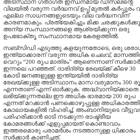
അടിസ്ഥാന ഗതാഗത ഇന്ധനമായ ഡീസലിന്റെ
വിലയില്‍ വരുന്ന വര്‍ദ്ധനവ്‌ ഉപ്പ് മുതല്‍ കര്‍പ്പൂരം
എല്ലാ സാധനങ്ങളുടെയും വില വര്‍ദ്ധനവിന്
കാരണമാകും. പ്രത്യേകിച്ചും മിക്ക ചരക്കുകള്‍ക്കു
അന്യ സംസ്ഥാനങ്ങളെ ആശ്രയിക്കുന്ന ഒരു
ഉപഭോക്തൃ സംസ്ഥാനമായ കേരളത്തില്‍.
സബ്സിഡി എടുത്തു കളയുന്നതോടെ, ഒരു ശരാ
ഇന്ത്യാക്കാരന് വരുന്ന അധിക ചെലവ്, മാസത്തില
വെറും “200 രൂപ മാത്രം” ആണെന്നാണ്‌ സര്‍ക്കാര്
ഇന്നലെ പറഞ്ഞത്. ദാരിദ്ര്യ രേഖയ്ക്ക് കീഴെ 30
കോടി ജനങ്ങളുള്ള ഇന്ത്യയില്‍ ദാരിദ്ര്യ
രേഖയ്ക്കുള്ള അടിസ്ഥാനം മാസ വരുമാനം 300 ര
എന്നതാണ് എന്ന് ഓര്‍ക്കുക. അദ്ധ്വാനിയ്ക്കാതെ
ലഭിയ്ക്കുന്നതല്ല ഈ അധിക ഭാരമായ 200 രൂപ
എന്നത് മറക്കാന്‍ പണക്കൊഴുപ്പുള്ള അധികാരത്തി
കോലായകളില്‍ വിഹരിച്ച്, അംബാനിയുടെ വീട്ടുവഴക
പരിഹരിക്കാന്‍ ഓടി നടക്കുന്ന രാഷ്ട്രീയ
കോമരങ്ങള്‍ക്ക് എളുപ്പമായത് കൊണ്ടാവാം
ഇത്തരമൊരു പരാമര്‍ശം നടത്താനുള്ള ധിക്കാരം
സര്‍ക്കാര്‍ കാണിച്ചത്.