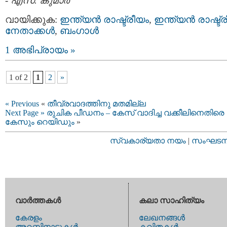
-
എസ്. കുമാര്‍
വായിക്കുക:
ഇന്ത്യന്‍ രാഷ്ട്രീയം
,
ഇന്ത്യന്‍ രാഷ്ട്
നേതാക്കള്‍
,
ബംഗാള്‍
1 അഭിപ്രായം »
1 of 2
1
2
»
« Previous
«
തീവ്രവാദത്തിനു മതമില്ല
Next Page »
രുചിക പീഡനം – കേസ്‌ വാദിച്ച വക്കീലിനെതിരെ
കേസും റെയിഡും
»
സ്വകാര്യതാ നയം
|
സംഘടനാ 
വാര്‍ത്തകള്‍
കലാ സാഹിത്യം
കേരളം
ലേഖനങ്ങള്‍
അറബിനാടുകള്‍
കവിതകള്‍