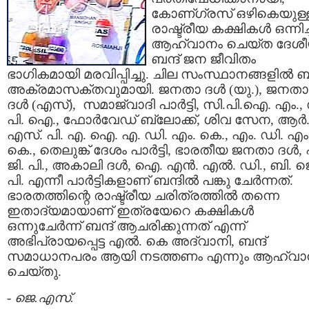
കോണ്ഗ്രസ് ഒഴികെയുള്
രാഷ്ട്രീയ കക്ഷികള്‍ ഒന്നിച്
ആഹ്വാനം ചെയ്ത ദേശ
ബന്ദ് ജന ജീവിതം
ഭാഗികമായി മരവിപ്പിച്ചു. ചില സംസ്ഥാനങ്ങളില്‍ ബന
അക്രമാസക്തവുമായി. ജനതാ ദള്‍ (യു.)‍, ജനതാ
ദള്‍ (എസ്), സമാജ്‌വാദി പാര്‍ട്ടി, സി.പി.ഐ. എം.,
പി. ഐ., ഫോര്‍വേഡ്‌ ബ്ലോക്ക്‌, ശിവ സേന, ആര്‍
എസ്. പി. എ. ഐ. എ. ഡി. എം. കെ., എം. ഡി. എം
കെ., തെലുങ്ക്‌ ദേശം പാര്‍ട്ടി, ഭാരതീയ ജനതാ ദള്‍,
ജി. പി., അകാലി ദള്‍, ഐ. എന്‍. എല്‍. ഡി., ബി. ജ
പി. എന്നീ പാര്‍ട്ടികളാണ് ബന്ദില്‍ പങ്കു ചേര്‍ന്നത്‌.
ഭാരതത്തിന്റെ രാഷ്ട്രീയ ചരിത്രത്തില്‍ തന്നെ
ഇതാദ്യമായാണ് ഇത്രയേറെ കക്ഷികള്‍
ഒന്നുചേര്‍ന്ന് ബന്ദ് ആചരിക്കുന്നത് എന്ന്
അഭിപ്രായപ്പെട്ട എല്‍. കെ അദ്വാനി, ബന്ദ്
സമാധാനപരം ആയി നടത്തണം എന്നും ആഹ്വാ
ചെയ്തു.
-
ജെ.എസ്.