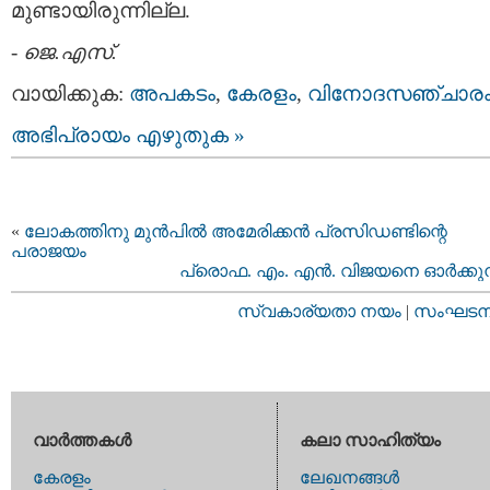
മുണ്ടായിരുന്നില്ല.
-
ജെ.എസ്.
വായിക്കുക:
അപകടം
,
കേരളം
,
വിനോദസഞ്ചാര
അഭിപ്രായം എഴുതുക »
«
ലോകത്തിനു മുന്‍പില്‍ അമേരിക്കന്‍ പ്രസിഡണ്ടിന്റെ
പരാജയം
പ്രൊഫ. എം. എന്‍. വിജയനെ ഓര്‍ക്കുന
സ്വകാര്യതാ നയം
|
സംഘടനാ 
വാര്‍ത്തകള്‍
കലാ സാഹിത്യം
കേരളം
ലേഖനങ്ങള്‍