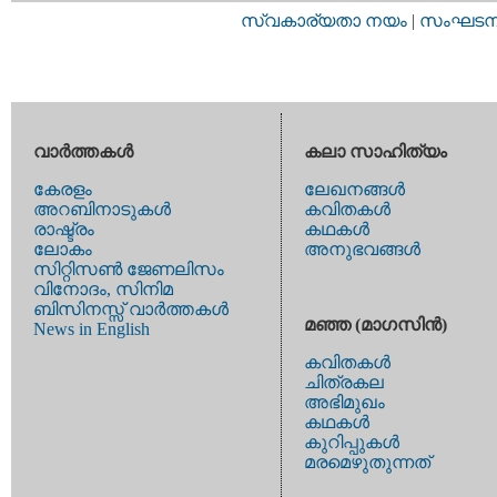
സ്വകാര്യതാ നയം
|
സംഘടനാ 
വാര്‍ത്തകള്‍
കലാ സാഹിത്യം
കേരളം
ലേഖനങ്ങള്‍
അറബിനാടുകള്‍
കവിതകള്‍
രാഷ്ട്രം
കഥകള്‍
ലോകം
അനുഭവങ്ങള്‍
സിറ്റിസണ്‍ ജേണലിസം
വിനോദം, സിനിമ
ബിസിനസ്സ് വാര്‍ത്തകള്‍
മഞ്ഞ (മാഗസിന്‍)
News in English
കവിതകള്‍
ചിത്രകല
അഭിമുഖം
കഥകള്‍
കുറിപ്പുകള്‍
മരമെഴുതുന്നത്