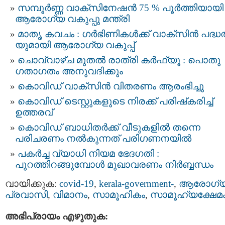
സമ്പൂർണ്ണ വാക്സിനേഷൻ 75 % പൂര്‍ത്തിയായി 
ആരോഗ്യ വകുപ്പു മന്ത്രി
മാതൃ കവചം : ഗര്‍ഭിണികള്‍ക്ക് വാക്സിന്‍ പദ്ധ
യുമായി ആരോഗ്യ വകുപ്പ്
ചൊവ്വാഴ്ച മുതല്‍ രാത്രി കര്‍ഫ്യൂ : പൊതു
ഗതാഗതം അനുവദിക്കും
കൊവിഡ് വാക്സിൻ വിതരണം ആരംഭിച്ചു
കൊവിഡ് ടെസ്റ്റുകളുടെ നിരക്ക് പരിഷ്‌കരിച്ച്
ഉത്തരവ്
കൊവിഡ് ബാധിതര്‍ക്ക് വീടുകളില്‍ തന്നെ
പരിചരണം നല്‍കുന്നത് പരിഗണനയില്‍
പകര്‍ച്ച വ്യാധി നിയമ ഭേദഗതി :
പുറത്തിറങ്ങുമ്പോള്‍ മുഖാവരണം നിര്‍ബ്ബന്ധം
വായിക്കുക:
covid-19
,
kerala-government-
,
ആരോഗ്യ
പ്രവാസി
,
വിമാനം
,
സാമൂഹികം
,
സാമൂഹ്യക്ഷേമ
അഭിപ്രായം എഴുതുക: