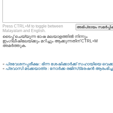
Press CTRL+M to toggle between
Malayalam and English.
ടൈപ്പ്‌ ചെയ്യുന്ന ഭാഷ മലയാളത്തില്‍ നിന്നും
ഇംഗ്ലീഷിലേയ്ക്കും മറിച്ചും ആക്കുന്നതിന് CTRL+M
അമര്‍ത്തുക.
«
പ്രവേശനപ്പരീക്ഷ : ഭിന്ന ശേഷിക്കാർക്ക് സഹായിയെ വെക്ക
«
പ്രവാസി മടക്കയാത്ര : നോർക്ക രജിസ്‌ട്രേഷൻ ആരംഭിച്ച