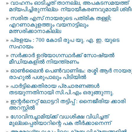
വാഹനം ഓടിച്ചത് താനല്ല, അപകടസമയത്ത്
മദ്യപിച്ചിരുന്നില്ല- ന്യായീകരണവുമായി ശ്രീ
സരിത എസ് നായരുടെ പത്രിക തള്ളി;
എറണാകുളത്തും വയനാട്ടിലും
മത്സരിക്കാനാകില്ല
പ്രളയം : 700 കോടി രൂപ യു. എ. ഇ. യുടെ
സഹായം
സര്‍ക്കാര്‍ ഉദ്യോഗസ്ഥര്‍ക്ക് സോഷ്യല്‍
മീഡിയകളില്‍ നിയന്ത്രണം
ഓണ്‍ലൈന്‍ പെണ്‍‌വാണിഭം: രശ്മി ആര്‍ നായര
രാഹുല്‍ പശുപാലും പിടിയില്‍
പാര്‍ട്ടിക്കെതിരായ പ്രചാരണങ്ങള്‍
തടയുന്നതിനായി സി.പി.എം ഒരുങ്ങുന്നു.
ഇന്റര്‍നെറ്റ് ലോട്ടറി തട്ടിപ്പ് : നൈജീരിയ ക്കാരി
അറസ്റ്റില്‍
ഗോവിന്ദച്ചാമിയ്ക്ക് വധശിക്ഷ വിധിച്ചത്‌
മുല്ലപ്പെരിയാറിന്റെ പക തീര്‍ക്കാനെന്ന്
ആരോഗ്യ വകുപ്പിലെ ക്രയ വിക്രയങ്ങളിൽ