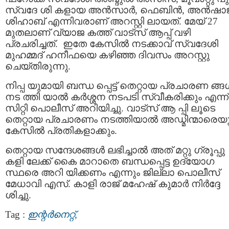
സ്വദേ ശി കളായ അൻസാർ, ഫെബിൻ, അൻഷാജ
ശിഹാബ് എന്നിവരാണ് അറസ്റ്റി ലായത്. മേയ് 27
മുതലാണ് വ്യാജ കത്ത് വാട്സ് ആപ്പ് വഴി
പ്രചരിച്ചത്. ഇതേ കേസിൽ നടക്കാവ് സ്വദേശി
മുഹമ്മദ് ഹനീഫയെ കഴിഞ്ഞ ദിവസം അറസ്റ്റു
ചെയ്തിരുന്നു.
നിപ്പ യുമായി ബന്ധ പ്പെട്ട് തെറ്റായ പ്രചാരണ ങ്
നട ത്തി യാൽ കർശ്ശന നടപടി സ്വീകരിക്കും എന്ന്
സിറ്റി പൊലീസ് അറിയിച്ചു. വാട്സ് ആ പ്പി ലൂടെ
തെറ്റായ പ്രചാരണം നടത്തിയാൽ അഡ്മിന്മാരെയ
കേസിൽ പ്രതികളാക്കും.
തെറ്റായ സന്ദേശങ്ങള്‍ ലഭിച്ചാല്‍ അത് മറ്റു ഗ്രൂപ്പു
കളി ലേക്ക് കൈ മാറാതെ ബന്ധപ്പെട്ട ഉദ്യോഗ
സ്ഥരെ അറി യിക്കണം എന്നും ജില്ലാ പൊലീസ്
മേധാവി എസ്. കാളി രാജ് മഹേഷ് കുമാർ നിർദ്ദേ
ശിച്ചു.
Tag :
ഇന്റര്‍നെറ്റ്‌,