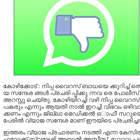
കോഴിക്കോട് : നിപ്പ വൈറസ് ബാധയെ ക്കുറിച്ച് തെറ
യ സന്ദേശ ങ്ങൾ പ്രചരി പ്പിക്കു ന്നവ രെ പോലീസ്
അറസ്റ്റു ചെയ്തു. കോഴിയിറച്ചി വഴി നിപ്പ വൈറസ്
പകരും എന്നും ആയതി നാല്‍ ഇറച്ചി വിഭവം ഒഴിവ
ക്കണം എന്നും ജില്ലാ മെഡിക്കൽ ഒാഫീ സറുടെ
പേരിൽ വ്യാജ സന്ദേശ മാണ് ഈയിടെ പ്രചരിച്ചത
ഇത്തരം വ്യാജ പ്രചാരണം നടത്തി എന്ന കേസില്
ഫറോക്ക് സ്വദേശി അബ്ദുൽ അസീസ്, മൂവാറ്റു പ