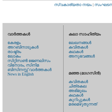
സ്വകാര്യതാ നയം
|
സംഘടനാ 
വാര്‍ത്തകള്‍
കലാ സാഹിത്യം
കേരളം
ലേഖനങ്ങള്‍
അറബിനാടുകള്‍
കവിതകള്‍
രാഷ്ട്രം
കഥകള്‍
ലോകം
അനുഭവങ്ങള്‍
സിറ്റിസണ്‍ ജേണലിസം
വിനോദം, സിനിമ
ബിസിനസ്സ് വാര്‍ത്തകള്‍
മഞ്ഞ (മാഗസിന്‍)
News in English
കവിതകള്‍
ചിത്രകല
അഭിമുഖം
കഥകള്‍
കുറിപ്പുകള്‍
മരമെഴുതുന്നത്