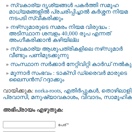
സ്വകാര്യ ദൃശ്യങ്ങള്‍ പകര്‍ത്തി സമൂഹ
മാധ്യമങ്ങളില്‍ പ്രചരിപ്പിച്ചാൽ കർശ്ശന നിയമ
നടപടി സ്വീകരിക്കും
നഴ്‌സുമാരുടെ സമരം നിയമ വിരുദ്ധം :
അടിസ്ഥാന ശമ്പളം 40,000 രൂപ എന്നത്
അംഗീകരിക്കാൻ കഴിയില്ല
സ്വകാര്യ ആശുപത്രികളിലെ നഴ്‌സുമാർ
വീണ്ടും പണിമുടക്കുന്നു
സംസ്ഥാന സർക്കാർ നേറ്റിവിറ്റി കാര്‍ഡ് നൽകു
മൂന്നാർ സംഭവം : ടാക്‌സി ഡ്രൈവര്‍ മാരുടെ
ലൈസന്‍സ് റദ്ദാക്കും
വായിക്കുക:
norka-roots
,
എതിര്‍പ്പുകള്‍
,
തൊഴിലാളി
പ്രവാസി
,
മനുഷ്യാവകാശം
,
വിവാദം
,
സാമൂഹിക
അഭിപ്രായം എഴുതുക:
പേര് *