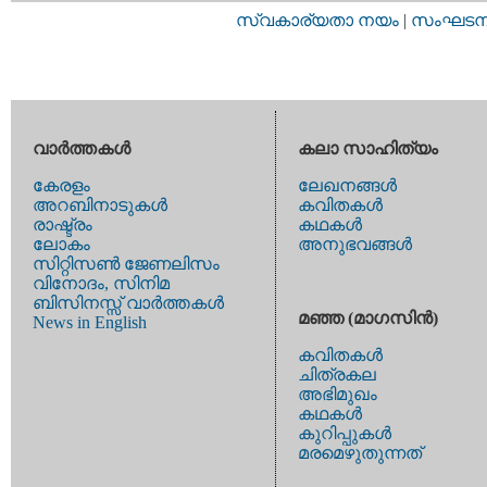
സ്വകാര്യതാ നയം
|
സംഘടനാ 
വാര്‍ത്തകള്‍
കലാ സാഹിത്യം
കേരളം
ലേഖനങ്ങള്‍
അറബിനാടുകള്‍
കവിതകള്‍
രാഷ്ട്രം
കഥകള്‍
ലോകം
അനുഭവങ്ങള്‍
സിറ്റിസണ്‍ ജേണലിസം
വിനോദം, സിനിമ
ബിസിനസ്സ് വാര്‍ത്തകള്‍
മഞ്ഞ (മാഗസിന്‍)
News in English
കവിതകള്‍
ചിത്രകല
അഭിമുഖം
കഥകള്‍
കുറിപ്പുകള്‍
മരമെഴുതുന്നത്