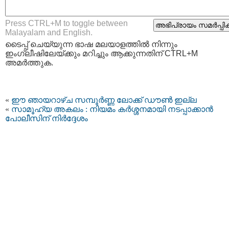
Press CTRL+M to toggle between
Malayalam and English.
ടൈപ്പ്‌ ചെയ്യുന്ന ഭാഷ മലയാളത്തില്‍ നിന്നും
ഇംഗ്ലീഷിലേയ്ക്കും മറിച്ചും ആക്കുന്നതിന് CTRL+M
അമര്‍ത്തുക.
«
ഈ ഞായറാഴ്ച സമ്പൂര്‍ണ്ണ ലോക്ക് ഡൗണ്‍ ഇല്ല
«
സാമൂഹ്യ അകലം : നിയമം കർശ്ശനമായി നടപ്പാക്കാൻ
പോലീസിന് നിർദ്ദേശം