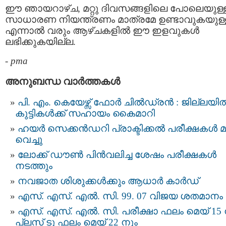
ഈ ഞായറാഴ്ച, മറ്റു ദിവസങ്ങളിലെ പോലെയുള്
സാധാരണ നിയന്ത്രണം മാത്രമേ ഉണ്ടാവുകയുള്ള
എന്നാല്‍ വരും ആഴ്ചകളില്‍ ഈ ഇളവുകള്‍
ലഭിക്കുകയില്ല.
-
pma
അനുബന്ധ വാര്‍ത്തകള്‍
പി. എം. കെയേഴ്സ് ഫോര്‍ ചില്‍ഡ്രന്‍ : ജില്ലയില്
കുട്ടികള്‍ക്ക് സഹായം കൈമാറി
ഹയര്‍ സെക്കന്‍ഡറി പ്രാക്ടിക്കൽ പരീക്ഷകൾ മാറ
വെച്ചു
ലോക്ക് ഡൗണ്‍ പിന്‍വലിച്ച ശേഷം പരീക്ഷകള്‍
നടത്തും
നവജാത ശിശുക്കള്‍ക്കും ആധാര്‍ കാര്‍ഡ്
എസ്. എസ്. എൽ. സി. 99. 07 വിജയ ശതമാനം
എസ്. എസ്. എല്‍. സി. പരീക്ഷാ ഫലം മെയ് 15 
പ്ലസ് ടു ഫലം മെയ് 22 നും