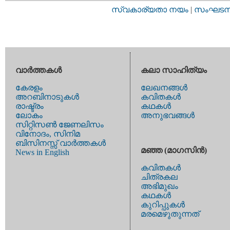
സ്വകാര്യതാ നയം
|
സംഘടനാ 
വാര്‍ത്തകള്‍
കലാ സാഹിത്യം
കേരളം
ലേഖനങ്ങള്‍
അറബിനാടുകള്‍
കവിതകള്‍
രാഷ്ട്രം
കഥകള്‍
ലോകം
അനുഭവങ്ങള്‍
സിറ്റിസണ്‍ ജേണലിസം
വിനോദം, സിനിമ
ബിസിനസ്സ് വാര്‍ത്തകള്‍
മഞ്ഞ (മാഗസിന്‍)
News in English
കവിതകള്‍
ചിത്രകല
അഭിമുഖം
കഥകള്‍
കുറിപ്പുകള്‍
മരമെഴുതുന്നത്