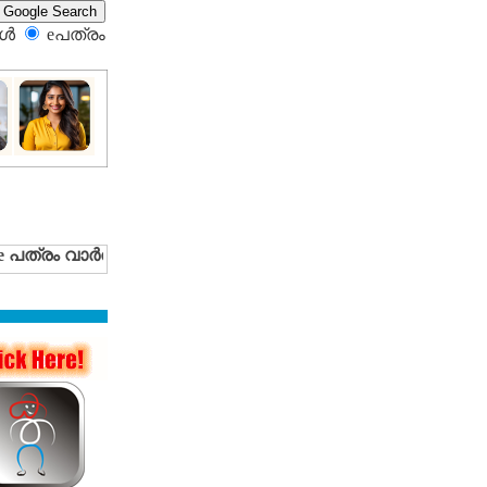
്‍
eപത്രം‍