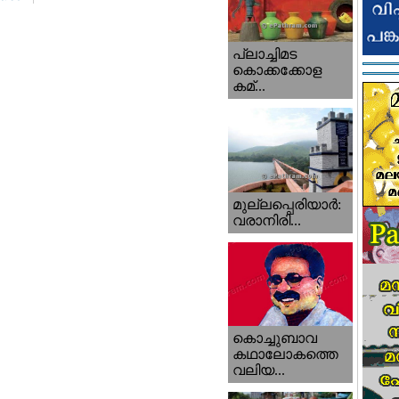
പ്ലാച്ചിമട
കൊക്കക്കോള
കമ്...
മുല്ലപ്പെരിയാര്‍:
വരാനിരി...
കൊച്ചുബാവ
കഥാലോകത്തെ
വലിയ...