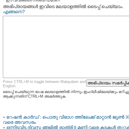
* ഈ വിവരങ്ങള്‍ നിര്‍ബന്ധമാണ്
അഭിപ്രായങ്ങള്‍ ഇവിടെ മലയാളത്തില്‍ ടൈപ്പ് ചെയ്യാം.
എങ്ങനെ?
Press CTRL+M to toggle between Malayalam and
English.
ടൈപ്പ്‌ ചെയ്യുന്ന ഭാഷ മലയാളത്തില്‍ നിന്നും ഇംഗ്ലീഷിലേയ്ക്കും മറിച്ചു
ആക്കുന്നതിന് CTRL+M അമര്‍ത്തുക.
«
റേഷന്‍ കാര്‍ഡ് : പൊതു വിഭാഗ ത്തിലേക്ക് മാറ്റാൻ ജൂണ്‍ 3
വരെ അവസരം
«
ഒന്നിടവിട്ട ദിവസ ങ്ങളിൽ രാത്രി 8 മണി വരെ കടകൾ തുറക്