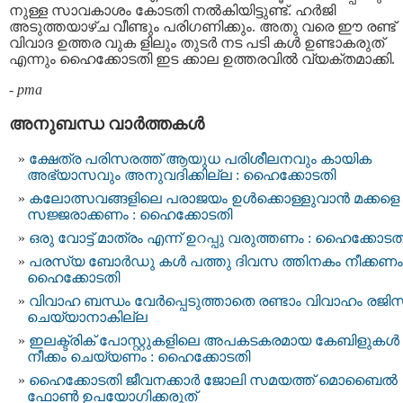
നുള്ള സാവകാശം കോടതി നൽകിയിട്ടുണ്ട്. ഹർജി
അടുത്തയാഴ്ച വീണ്ടും പരിഗണിക്കും. അതു വരെ ഈ രണ്ട്
വിവാദ ഉത്തര വുക ളിലും തുടർ നട പടി കൾ ഉണ്ടാകരുത്
എന്നും ഹൈക്കോടതി ഇട ക്കാല ഉത്തരവിൽ വ്യക്തമാക്കി.
-
pma
അനുബന്ധ വാര്‍ത്തകള്‍
ക്ഷേത്ര പരിസരത്ത് ആയുധ പരിശീലനവും കായിക
അഭ്യാസവും അനുവദിക്കില്ല : ഹൈക്കോടതി
കലോത്സവങ്ങളിലെ പരാജയം ഉൾക്കൊള്ളുവാൻ മക്കളെ
സജ്ജരാക്കണം : ഹൈക്കോടതി
ഒരു വോട്ട് മാത്രം എന്ന് ഉറപ്പു വരുത്തണം : ഹൈക്കോടത
പരസ്യ ബോർഡു കൾ പത്തു ദിവസ ത്തിനകം നീക്കണം 
ഹൈക്കോടതി
വിവാഹ ബന്ധം വേർപ്പെടുത്താതെ രണ്ടാം വിവാഹം രജിസ്‌
ചെയ്യാനാകില്ല
ഇലക്ട്രിക് പോസ്റ്റുകളിലെ അപകടകരമായ കേബിളുകള്‍
നീക്കം ചെയ്യണം : ഹൈക്കോടതി
ഹൈക്കോടതി ജീവനക്കാര്‍ ജോലി സമയത്ത് മൊബൈല്‍
ഫോണ്‍ ഉപയോഗിക്കരുത്