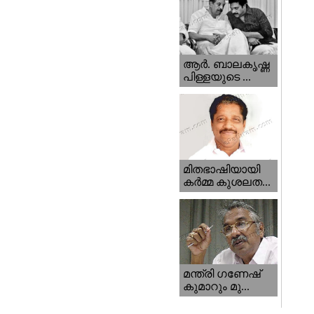
ആര്‍. ബാലകൃഷ്ണ
പിള്ളയുടെ ...
മിതഭാഷിയായി
കര്‍മ്മ കുശലത...
മന്ത്രി ഗണേഷ്‌
കുമാറും മു...