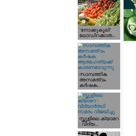
‘നോക്കുകൂലി’
ലോഡിറക്കാത...
സാമ്പത്തിക
അസമത്വം
കര്‍ഷക...
സ്ക്കൂളിലെ ക്യാമറ
: വിദ്യ...