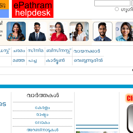
ഗൂഗിള
ടെ