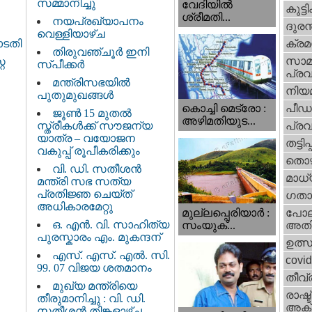
സമ്മാനിച്ചു
വേദിയില്‍
കുട്ട
ശ്രീമതി...
നയപ്രഖ്യാപനം
ദുരന
വെള്ളിയാഴ്ച
ക്ര
ോടതി
തിരുവഞ്ചൂർ ഇനി
സാമ
േ
സ്പീക്കർ
പ്രവ
മന്ത്രിസഭയിൽ
നിയ
പുതുമുഖങ്ങൾ
പീഡ
കൊച്ചി മെട്രോ :
ജൂൺ 15 മുതൽ
അഴിമതിയുട...
സ്ത്രീകൾക്ക് സൗജന്യ
പ്ര
യാത്ര – വയോജന
തട്ടിപ്പ്
വകുപ്പ് രൂപീകരിക്കും
തൊഴ
വി. ഡി. സതീശന്‍
മാധ്
മന്ത്രി സഭ സത്യ
പ്രതിജ്ഞ ചെയ്ത്
ഗതാ
അധികാരമേറ്റു
മുല്ലപ്പെരിയാര്‍ :
പോല
ഒ. എൻ. വി. സാഹിത്യ
സംയുക്...
അതി
പുരസ്കാരം എം. മുകന്ദന്
ഉത്
എസ്. എസ്. എൽ. സി.
covi
99. 07 വിജയ ശതമാനം
തീവ്
മുഖ്യ മന്ത്രിയെ
രാഷ്ട
തീരുമാനിച്ചു : വി. ഡി.
അക്
സതീശന്‍ തിങ്കളാഴ്ച