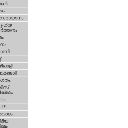
ികള്‍
്തം
മസമാധാനം
ൂഹ്യ
ര്‍ത്തനം
മം
നം
വാസി
‌
ിലാളി
യമങ്ങള്‍
ഗതം
ീസ്‌
ക്രമം
സവം
d-19
രവാദം
്രീയ
രമം