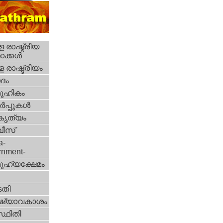
 രാഷ്ട്രീയ
ക്കള്‍
 രാഷ്ട്രീയം
ദം
ൂഹികം
‍പ്പുകള്‍
റകൃത്യം
ീസ്‌
a-
rnment-
ൂഹ്യക്ഷേമം
തി
ഷ്യാവകാശം
്ഥിതി