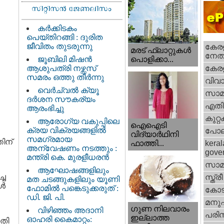
കർക്കിടകം
പെയ്തിറങ്ങി : ദുരിത
ജീവിതം തുടരുന്നു
കേരള
മരട് ഫ്ലാറ്റുകൾ
നേതാ
ജൂബിലി മിഷൻ
പൊളിക്കാ...
ആശുപത്രി നഴ്സസ്
കേരള
സമരം ഒത്തു തീർന്നു
വിവാ
വെര്‍ച്വല്‍ ക്യൂ
സാമ
ദര്‍ശന സൗകര്യം
എതിര്
ആരംഭിച്ചു
കുറ്
ആരോഗ്യ വകുപ്പിലെ
ഐഐടി
ക്രയ വിക്രയങ്ങളിൽ
പോല
വിദ്യാര്‍ഥിനി
സമഗ്രമായ
ിന്
ഫാത്തി...
keral
അന്വേഷണം നടത്തും :
gove
മന്ത്രി കെ. മുരളീധരൻ
സാമ
ആഘോഷങ്ങളിലും
്ച
സ്ത്രീ
മത ചടങ്ങുകളിലും യൂണി
ങൾ
ഫോമിൽ പങ്കെടുക്കരുത് :
കോട
ഡി. ജി. പി.
മനു
ഗുണ നിലവാരം
വിഴിഞ്ഞം അദാനി
പരിസ
ഇല്ലാത്ത
ഓഹരി കൈമാറ്റം:
നതി