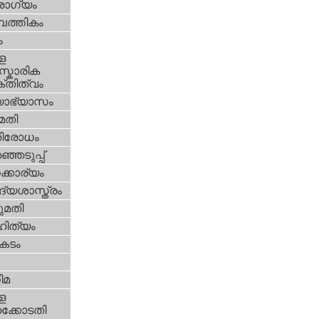
ോഗ്യം
പത്തികം
ം
ള
്കാരിക
്തിത്വം
യാഭ്യാസം
മതി
തിരോധം
്ഞെടുപ്പ്
്കാര്യം
്യശാസ്ത്രം
മതി
ിത്യം
കടം
ിമ
ള
്കോടതി