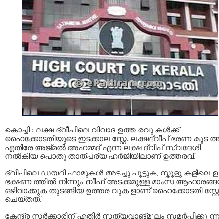
കൊച്ചി : ലക്ഷ ദ്വീപിലെ വിവാദ ഉത്ത രവു കൾക്ക്
ഹൈക്കോടതിയുടെ ഇടക്കാല സ്റ്റേ. ലക്ഷദ്വീപ് ഭരണ കൂട ത്ത
എതിരേ അജ്മൽ അഹമ്മദ് എന്ന ലക്ഷ ദ്വീപ് സ്വദേശി
നൽകിയ പൊതു താത്‌പര്യ ഹർജിയിലാണ് ഉത്തരവ്.
ദ്വീപിലെ ഡയറി ഫാമുകൾ അടച്ചു പൂട്ടുക, സ്കൂളു കളിലെ ഉച
ഭക്ഷണ ത്തിൽ നിന്നും ബീഫ് അടക്കമുള്ള മാംസ ആഹാരങ്
ഒഴിവാക്കുക തുടങ്ങിയ ഉത്തര വുക ളാണ് ഹൈക്കോടതി സ്റ്റേ
ചെയ്തത്.
കേന്ദ്ര സർക്കാരിന് എതിർ സത്യവാങ്മൂലം സമർപ്പിക്കു ന്