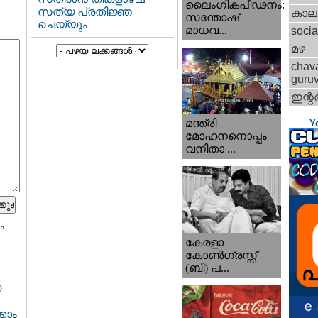
ലൈംഗികപീഢനം:
സത്യ പ്രതിജ്ഞ
കാല
സന്തോഷ്
ചെയ്യും
മാധവ...
socia
മഴ
chav
guru
ഇന്റര്
മന്ത്രി
Y
മോഹനനൊപ്പം
വനിതാ ...
ം
കേരളാ
കോണ്‍ഗ്രസ്സ്
(ബി) പ...
0
കാം