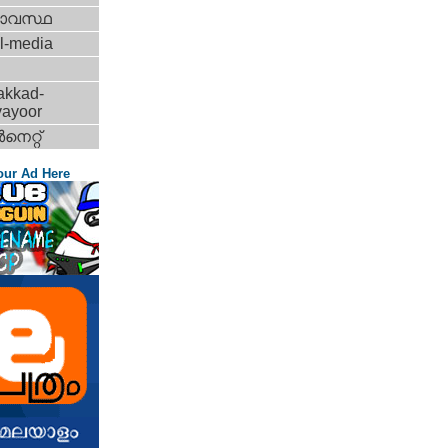
ാവസ്ഥ
l-media
akkad-
vayoor
‍നെറ്റ്‌
our Ad Here