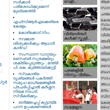
വെളി...
ആര
സർക്കാർ
പരിശോധിക്കുമെന്ന്
സാമ്
മുഖ്യമന്ത്രി
ചരമ
കേര
എഫ്‌സിആർഎക്കെതിരെ
സാംസ
കേരളം
വ്യക
കോഴിക്കോട് നിപ
വിദ്യാർത്ഥി
വിദ്
കൾക്ക് സ്കൂളി...
നവജാത
അഴി
ശിശുക്കള്‍ക്കും ആധാര്‍
പ്ര
കാര്‍ഡ്
തിരഞ
സംസ്ഥാന ഡാറ്റയും
സൈബർ സുരക്ഷയും
ആനക
ശക്തിപ്പെടുത്തും : മന്ത്രി
ി
വൈദ
പി. കെ. കുഞ്ഞാലിക്കുട്ടി
പഴങ്ങളില്‍
:
ബഹു
സ്വകാര്യ
നിന്നും വീര്യം...
സാഹ
ദൃശ്യങ്ങള്‍ പകര്‍ത്തി
റ്റർ
സമൂഹ മാധ്യമങ്ങളില്‍
അപ
പ്രചരിപ്പിച്ചാൽ കർശ്ശന
മതം
നിയമ നടപടി
സ്വീകരിക്കും
സിന
ഓർമ്മച്ചെപ്പ് കൂട്ടായ്മ
കേര
പഠന ഉപകരണങ്ങൾ
ഹൈക
സമ്മേളന