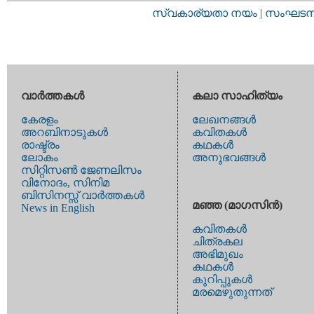
സ്വകാര്യതാ നയം
|
സംഘടനാ 
വാര്‍ത്തകള്‍
കലാ സാഹിത്യം
കേരളം
ലേഖനങ്ങള്‍
അറബിനാടുകള്‍
കവിതകള്‍
രാഷ്ട്രം
കഥകള്‍
ലോകം
അനുഭവങ്ങള്‍
സിറ്റിസണ്‍ ജേണലിസം
വിനോദം, സിനിമ
ബിസിനസ്സ് വാര്‍ത്തകള്‍
മഞ്ഞ (മാഗസിന്‍)
News in English
കവിതകള്‍
ചിത്രകല
അഭിമുഖം
കഥകള്‍
കുറിപ്പുകള്‍
മരമെഴുതുന്നത്