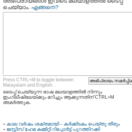
അഭിപ്രായങ്ങള്‍ ഇവിടെ മലയാളത്തില്‍ ടൈപ്പ്
ചെയ്യാം.
എങ്ങനെ?
Press CTRL+M to toggle between
Malayalam and English.
ടൈപ്പ്‌ ചെയ്യുന്ന ഭാഷ മലയാളത്തില്‍ നിന്നും
ഇംഗ്ലീഷിലേയ്ക്കും മറിച്ചും ആക്കുന്നതിന് CTRL+M
അമര്‍ത്തുക.
«
കാല വര്‍ഷം ശക്തമായി – കർക്കിടകം പെയ്തു തീരും
«
ജസ്റ്റിസ് ഹേമ കമ്മിറ്റി റിപ്പോർട്ട്‌ പുറത്തിറക്കി