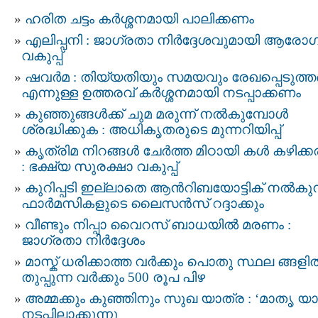
ഹരിത ചട്ടം കർശ്ശനമായി പാലിക്കണം
എലിപ്പനി : ജാഗ്രതാ നിർദ്ദേശവുമായി ആരോ
വകുപ്പ്‌
ഷവർമ : തിയ്യതിയും സമയവും രേഖപ്പെടുത്
എന്നുള്ള ഉത്തരവ് കർശ്ശനമായി നടപ്പാക്കണം
കുഞ്ഞുങ്ങൾക്ക് ചുമ മരുന്ന് നൽകുമ്പോൾ
ശ്രദ്ധിക്കുക : അധികൃതരുടെ മുന്നറിയിപ്പ്
കൃത്രിമ നിറങ്ങള്‍ ചേര്‍ത്ത മിഠായി കൾ കഴിക്ക
: ഭക്ഷ്യ സുരക്ഷാ വകുപ്പ്
കുറിപ്പടി ഇല്ലാതെ ആന്‍റിബയോട്ടിക് നൽകുന
ഫാർമസികളുടെ ലൈസൻസ് റദ്ദാക്കും
വീണ്ടും നിപ്പാ വൈറസ് ബാധയില്‍ മരണം :
ജാഗ്രതാ നിര്‍ദ്ദേശം
മാസ്ക് ധരിക്കാത്ത വര്‍ക്കും പൊതു സ്ഥല ങ്ങളില്
തുപ്പുന്ന വര്‍ക്കും 500 രൂപ പിഴ
അമ്മക്കും കുഞ്ഞിനും സുഖ യാത്ര : ‘മാ​തൃ​ യാ
നടപ്പിലാക്കുന്നു