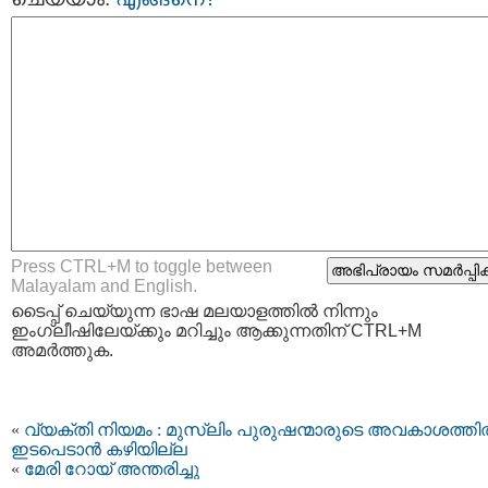
Press CTRL+M to toggle between
Malayalam and English.
ടൈപ്പ്‌ ചെയ്യുന്ന ഭാഷ മലയാളത്തില്‍ നിന്നും
ഇംഗ്ലീഷിലേയ്ക്കും മറിച്ചും ആക്കുന്നതിന് CTRL+M
അമര്‍ത്തുക.
«
വ്യക്തി നിയമം : മുസ്‌ലിം പുരുഷന്മാരുടെ അവകാശത്ത
ഇടപെടാന്‍ കഴിയില്ല
«
മേരി റോയ് അന്തരിച്ചു