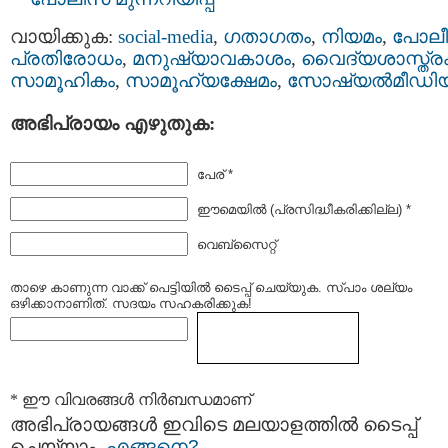
വായിക്കുക:
social-media
,
ഗതാഗതം
,
നിയമം
,
പോലീ
പ്രതിരോധം
,
മനുഷ്യാവകാശം
,
വൈദ്യശാസ്ത്ര
സാമൂഹികം
,
സാമൂഹ്യക്ഷേമം
,
സോഷ്യല്‍മീഡി
അഭിപ്രായം എഴുതുക:
പേര് *
ഈമെയില്‍ (പ്രസിദ്ധീകരിക്കില്ല) *
വെബ്സൈറ്റ്
താഴെ കാണുന്ന വാക്ക് പെട്ടിയില്‍ ടൈപ്പ്‌ ചെയ്യുക. സ്പാം ശല്യം
ഒഴിക്കാനാണിത്. സദയം സഹകരിക്കുക!
* ഈ വിവരങ്ങള്‍ നിര്‍ബന്ധമാണ്
അഭിപ്രായങ്ങള്‍ ഇവിടെ മലയാളത്തില്‍ ടൈപ്പ്
ചെയ്യാം.
എങ്ങനെ?