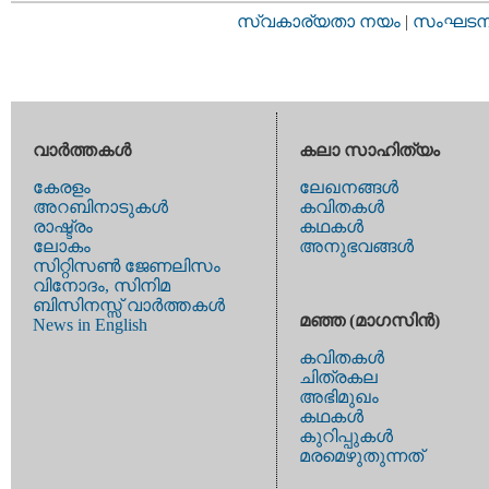
സ്വകാര്യതാ നയം
|
സംഘടനാ 
വാര്‍ത്തകള്‍
കലാ സാഹിത്യം
കേരളം
ലേഖനങ്ങള്‍
അറബിനാടുകള്‍
കവിതകള്‍
രാഷ്ട്രം
കഥകള്‍
ലോകം
അനുഭവങ്ങള്‍
സിറ്റിസണ്‍ ജേണലിസം
വിനോദം, സിനിമ
ബിസിനസ്സ് വാര്‍ത്തകള്‍
മഞ്ഞ (മാഗസിന്‍)
News in English
കവിതകള്‍
ചിത്രകല
അഭിമുഖം
കഥകള്‍
കുറിപ്പുകള്‍
മരമെഴുതുന്നത്