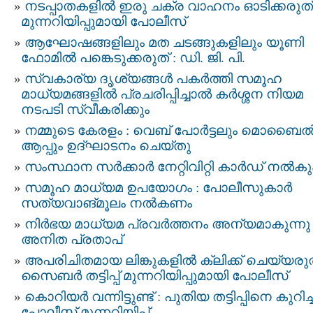
നടപ്പാതകളിൽ ഇരു ചക്ര വാഹനം ഓടിക്കരുത് 
മുന്നറിയിപ്പുമായി പോലീസ്
ആഘോഷങ്ങളിലും മത ചടങ്ങുകളിലും യൂണി
ഫോമിൽ പങ്കെടുക്കരുത് : ഡി. ജി. പി.
സ്വകാര്യ ദൃശ്യങ്ങള്‍ പകര്‍ത്തി സമൂഹ
മാധ്യമങ്ങളില്‍ പ്രചരിപ്പിച്ചാൽ കർശ്ശന നിയമ
നടപടി സ്വീകരിക്കും
നമ്മുടെ കേരളം : വെബ് പോർട്ടലും മൊബൈ
ആപ്പും ഉദ്ഘാടനം ചെയ്തു
സംസ്ഥാന സർക്കാർ നേറ്റിവിറ്റി കാര്‍ഡ് നൽകു
സമൂഹ മാധ്യമ ഉപയോഗം : പോലീസുകാർ
സത്യവാങ്മൂലം നൽകണം
നിർഭയ മാധ്യമ പ്രവർത്തനം അന്യമാകുന്നു 
അനിത പ്രതാപ്
അപരിചിതമായ ലിങ്കുകളിൽ ക്ലിക്ക് ചെയ്യരുത
സൈബർ തട്ടിപ്പ് മുന്നറിയിപ്പുമായി പോലീസ്
കൊറിയർ വന്നിട്ടുണ്ട് : പുതിയ തട്ടിപ്പിനെ കുറിച്ച
പോലീസ് മുന്നറിയിപ്പ്