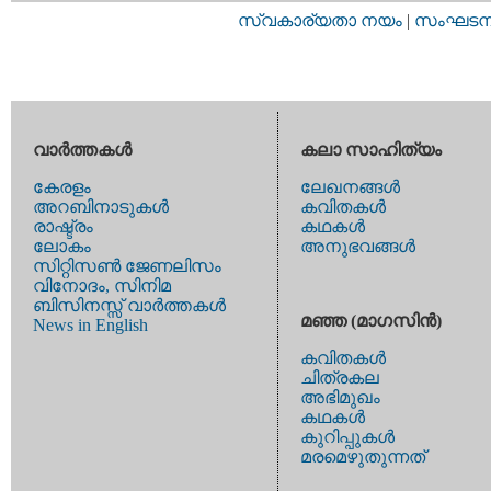
സ്വകാര്യതാ നയം
|
സംഘടനാ 
വാര്‍ത്തകള്‍
കലാ സാഹിത്യം
കേരളം
ലേഖനങ്ങള്‍
അറബിനാടുകള്‍
കവിതകള്‍
രാഷ്ട്രം
കഥകള്‍
ലോകം
അനുഭവങ്ങള്‍
സിറ്റിസണ്‍ ജേണലിസം
വിനോദം, സിനിമ
ബിസിനസ്സ് വാര്‍ത്തകള്‍
മഞ്ഞ (മാഗസിന്‍)
News in English
കവിതകള്‍
ചിത്രകല
അഭിമുഖം
കഥകള്‍
കുറിപ്പുകള്‍
മരമെഴുതുന്നത്