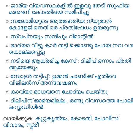
ജാമ്യ വ്യവസ്ഥകളില്‍ ഇളവു തേടി സൂഫിയ
മ‌അദനി കോടതിയെ സമീപിച്ചു
സലോമിയുടെ ആത്മഹത്യ; ന്യൂമാന്‍
കോളേജിനെതിരെ പ്രതിഷേധം ഉയരുന്നു
സ്വപ്‍നയും സന്ദീപും റിമാന്റിൽ
ഭാര്യാ വീട്ടു കാർ തട്ടി ക്കൊണ്ടു പോയ നവ വ
കൊല്ലപ്പെട്ടു
നടിയെ ആക്രമിച്ച കേസ് : ദിലീപ് ഒന്നാം പ്രതി
ആയേക്കും
സോളർ തട്ടിപ്പ് : ഉമ്മന്‍ ചാണ്ടിക്ക് എതിരെ
വിജിലന്‍സ് അന്വേഷണം
കാവ്യാ മാധവനെ ചോദ്യം ചെയ്തു
ദിലീപിന് ജാമ്യമില്ല : രണ്ടു ദിവസത്തെ പോല
കസ്റ്റഡിയില്‍
വായിക്കുക:
കുറ്റകൃത്യം
,
കോടതി
,
പോലീസ്‌
,
വിവാദം
,
സ്ത്രീ