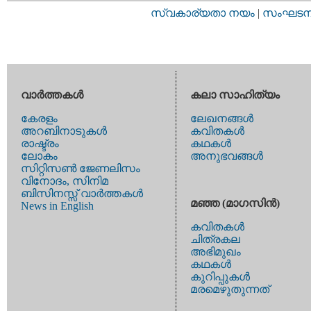
സ്വകാര്യതാ നയം
|
സംഘടനാ 
വാര്‍ത്തകള്‍
കലാ സാഹിത്യം
കേരളം
ലേഖനങ്ങള്‍
അറബിനാടുകള്‍
കവിതകള്‍
രാഷ്ട്രം
കഥകള്‍
ലോകം
അനുഭവങ്ങള്‍
സിറ്റിസണ്‍ ജേണലിസം
വിനോദം, സിനിമ
ബിസിനസ്സ് വാര്‍ത്തകള്‍
മഞ്ഞ (മാഗസിന്‍)
News in English
കവിതകള്‍
ചിത്രകല
അഭിമുഖം
കഥകള്‍
കുറിപ്പുകള്‍
മരമെഴുതുന്നത്