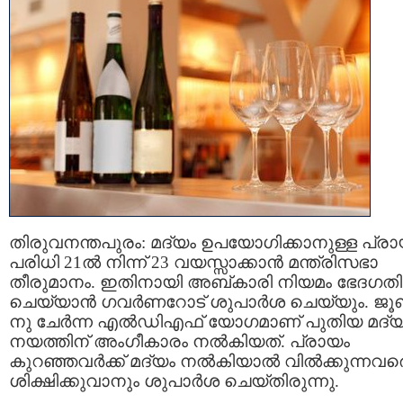
തിരുവനന്തപുരം: മദ്യം ഉപയോഗിക്കാനുള്ള പ്ര
പരിധി 21ൽ നിന്ന് 23 വയസ്സാക്കാൻ മന്ത്രിസഭാ
തീരുമാനം. ഇതിനായി അബ്കാരി നിയമം ഭേദഗതി
ചെയ്യാൻ ഗവർണറോട് ശുപാർശ ചെയ്യും. ജൂ
നു ചേർന്ന എൽഡിഎഫ് യോഗമാണ് പുതിയ മദ്
നയത്തിന് അംഗീകാരം നൽകിയത്. പ്രായം
കുറഞ്ഞവർക്ക് മദ്യം നൽകിയാൽ വിൽക്കുന്നവര
ശിക്ഷിക്കുവാനും ശുപാർശ ചെയ്തിരുന്നു.