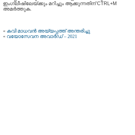
ഇംഗ്ലീഷിലേയ്ക്കും മറിച്ചും ആക്കുന്നതിന് CTRL+M
അമര്‍ത്തുക.
«
കവി മാധവന്‍ അയ്യപ്പത്ത് അന്തരിച്ചു
«
വയോസേവന അവാർഡ് – 2021