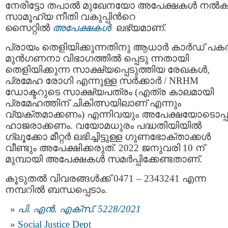
നേരിട്ടോ തപാൽ മുഖേനയോ അപേക്ഷകൾ നൽകാ
സാമൂഹ്യ നീതി വകുപ്പിന്‍റെ
സൈറ്റിൽ
അപേക്ഷകൾ
ലഭ്യമാണ്.
പ്രായം തെളിയിക്കുന്നതിനു ആധാർ കാർഡ് പകർപ്
മുൻഗണനാ വിഭാഗത്തിൽ പ്പെടു ന്നതായി
തെളിയിക്കുന്ന സാക്ഷ്യപ്പെടുത്തിയ രേഖകൾ,
പ്രമേഹ രോഗി എന്നുള്ള സർക്കാർ / NRHM
ഡോക്ടറുടെ സാക്ഷ്യപത്രം (എത്ര കാലമായി
പ്രമേഹത്തിന് ചികിത്സയിലാണ് എന്നും
വ്യക്തമാക്കണം) എന്നിവയും അപേക്ഷയോടൊപ്പ
ഹാജരാക്കണം. വയോമധുരം പദ്ധതിയിയില്‍
ഗ്ലൂക്കോ മീറ്റർ ലഭിച്ചിട്ടുള്ള ഗുണഭോക്താക്കൾ
വീണ്ടും അപേക്ഷിക്കരുത്. 2022 ജനുവരി 10 ന്
മുമ്പായി അപേക്ഷകൾ സമർപ്പിക്കേണ്ടതാണ്.
കൂടുതൽ വിവരങ്ങൾക്ക് 0471 – 2343241 എന്ന
നമ്പറിൽ ബന്ധപ്പെടാം.
പി. എൻ. എക്സ്. 5228/2021
Social Justice Dept