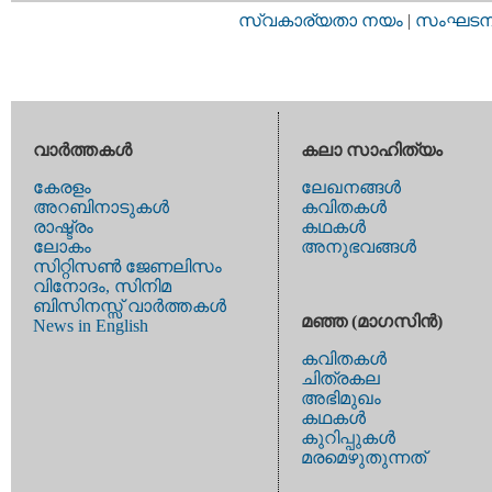
സ്വകാര്യതാ നയം
|
സംഘടനാ 
വാര്‍ത്തകള്‍
കലാ സാഹിത്യം
കേരളം
ലേഖനങ്ങള്‍
അറബിനാടുകള്‍
കവിതകള്‍
രാഷ്ട്രം
കഥകള്‍
ലോകം
അനുഭവങ്ങള്‍
സിറ്റിസണ്‍ ജേണലിസം
വിനോദം, സിനിമ
ബിസിനസ്സ് വാര്‍ത്തകള്‍
മഞ്ഞ (മാഗസിന്‍)
News in English
കവിതകള്‍
ചിത്രകല
അഭിമുഖം
കഥകള്‍
കുറിപ്പുകള്‍
മരമെഴുതുന്നത്