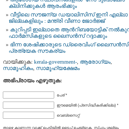
ക്ലിനിക്കുകള്‍ ആരംഭിക്കും
വീട്ടിലെ സൗജന്യ ഡയാലിസിസ് ഇനി എല്ലാ
ജില്ലകളിലും : മന്ത്രി വീണാ ജോർജ്ജ്
കുറിപ്പടി ഇല്ലാതെ ആന്‍റിബയോട്ടിക് നൽകുന
ഫാർമസികളുടെ ലൈസൻസ് റദ്ദാക്കും
ഭിന്ന ശേഷിക്കാരുടെ ഡ്രൈവിംഗ് ലൈസൻസി
പ്രത്യേക സൗകര്യം
വായിക്കുക:
kerala-government-
,
ആരോഗ്യം
,
സാമൂഹികം
,
സാമൂഹ്യക്ഷേമം
അഭിപ്രായം എഴുതുക:
പേര് *
ഈമെയില്‍ (പ്രസിദ്ധീകരിക്കില്ല) *
വെബ്സൈറ്റ്
താഴെ കാണുന്ന വാക്ക് പെട്ടിയില്‍ ടൈപ്പ്‌ ചെയ്യുക. സ്പാം ശല്യം