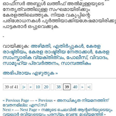
ഓഫീസര്‍ അബ്ദുള്‍ ലത്തീഫ് അല്‍മുള്ളയുടെ
നേതൃത്വത്തിലുള്ള സംഘമായിരിക്കും
കേരളത്തിലെത്തുക. നിയമ വകുപ്പിന്റെ
പരിശോധനകള്‍ പൂര്‍ത്തിയാക്കിയശേഷമായിരിക്കു
പാട്ടകരാര്‍ ഒപ്പുവെക്കുക.
-
വായിക്കുക:
അഴിമതി
,
എതിര്‍പ്പുകള്‍
,
കേരള
രാഷ്ട്രീയം
,
കേരള രാഷ്ട്രീയ നേതാക്കള്‍
,
കേരള
സാംസ്കാരിക വ്യക്തിത്വം
,
പോലീസ്‌
,
വിവാദം
,
സാമൂഹ്യ പ്രവര്‍ത്തനം
,
സാമ്പത്തികം
അഭിപ്രായം എഴുതുക »
39 of 41
|«
«
10
20
38
39
40
»
»|
« Previous Page
—
« Previous
«
അനധികൃത നിയമനത്തിന്
വേതനമില്ല: എസ്.സി
Next »
—
Next Page »
നമ്മുടെ ചെലവില്‍ ആന്റണിയുടെയും
വയലാര്‍ രവിയുടെയും പരസ്യം വേണ്ട: മുഖ്യമന്ത്രി
»