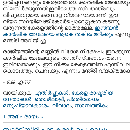
ഉല്‍പ്പന്നങ്ങളും കേരളത്തിലെ കാര്‍ഷിക മേഖലയു
നിലനിര്‍ത്തുന്നത് ഇവിടത്തെ സ്വതന്ത്രവും
വിപുലവുമായ കമ്പോള വ്യവസ്ഥയാണ്. ഈ
വ്യവസ്ഥയിലേക്ക് കോര്‍പ്പൊറേറ്റുകള്‍ കടന്നു
വരുന്നത് കേരളത്തിന്റെ മാത്രമല്ല
ഇന്ത്യന്‍
കാര്‍ഷിക മേഖലയെ ആകെ തകിടം മറിക്കും
എന്നു
മന്ത്രി അറിയിച്ചു.
രാജ്യത്തിന്റെ മണ്ണില്‍ വിദേശ നിക്ഷേപം ഇറക്കുന്
കാര്‍ഷിക മേഖലയുടെ തനത് സ്വഭാവം തന്നെ
ഇല്ലാതാക്കും. ഈ നീക്കം കേരളത്തില്‍ എന്ത് വില
കൊടുത്തും ചെറുക്കും എന്നും മന്ത്രി വ്യക്തമാക്ക
-
ജെ.എസ്.
വായിക്കുക:
എതിര്‍പ്പുകള്‍
,
കേരള രാഷ്ട്രീയ
നേതാക്കള്‍
,
തൊഴിലാളി
,
പ്രതിരോധം
,
മനുഷ്യാവകാശം
,
വിവാദം
,
സാമ്പത്തികം
1 അഭിപ്രായം »
സ്മാര്‍ട്ട്‌ സിറ്റി പാട്ട കരാര്‍ ഒപ്പു വെച്ചു