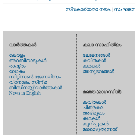
സ്വകാര്യതാ നയം
|
സംഘടനാ 
വാര്‍ത്തകള്‍
കലാ സാഹിത്യം
കേരളം
ലേഖനങ്ങള്‍
അറബിനാടുകള്‍
കവിതകള്‍
രാഷ്ട്രം
കഥകള്‍
ലോകം
അനുഭവങ്ങള്‍
സിറ്റിസണ്‍ ജേണലിസം
വിനോദം, സിനിമ
ബിസിനസ്സ് വാര്‍ത്തകള്‍
മഞ്ഞ (മാഗസിന്‍)
News in English
കവിതകള്‍
ചിത്രകല
അഭിമുഖം
കഥകള്‍
കുറിപ്പുകള്‍
മരമെഴുതുന്നത്