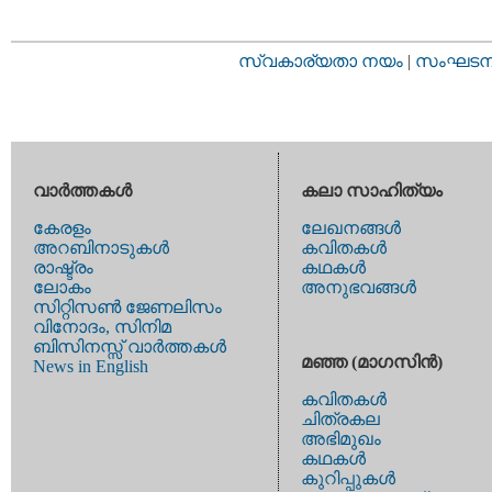
സ്വകാര്യതാ നയം
|
സംഘടനാ 
വാര്‍ത്തകള്‍
കലാ സാഹിത്യം
കേരളം
ലേഖനങ്ങള്‍
അറബിനാടുകള്‍
കവിതകള്‍
രാഷ്ട്രം
കഥകള്‍
ലോകം
അനുഭവങ്ങള്‍
സിറ്റിസണ്‍ ജേണലിസം
വിനോദം, സിനിമ
ബിസിനസ്സ് വാര്‍ത്തകള്‍
മഞ്ഞ (മാഗസിന്‍)
News in English
കവിതകള്‍
ചിത്രകല
അഭിമുഖം
കഥകള്‍
കുറിപ്പുകള്‍