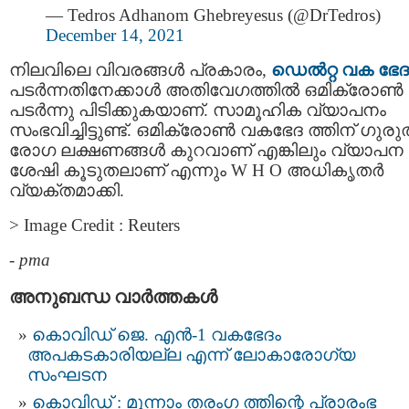
— Tedros Adhanom Ghebreyesus (@DrTedros)
December 14, 2021
നിലവിലെ വിവരങ്ങൾ പ്രകാരം,
ഡെൽറ്റ വക ഭേദ
പടര്‍ന്നതിനേക്കാള്‍ അതിവേഗത്തിൽ ഒമിക്രോൺ
പടർന്നു പിടിക്കുകയാണ്. സാമൂഹിക വ്യാപനം
സംഭവിച്ചിട്ടുണ്ട്. ഒമിക്രോൺ വകഭേദ ത്തിന് ഗുര
രോഗ ലക്ഷണങ്ങൾ കുറവാണ് എങ്കിലും വ്യാപന
ശേഷി കൂടുതലാണ് എന്നും W H O അധികൃതര്‍
വ്യക്തമാക്കി.
> Image Credit : Reuters
-
pma
അനുബന്ധ വാര്‍ത്തകള്‍
കൊവിഡ് ജെ. എൻ-1 വകഭേദം
അപകടകാരിയല്ല എന്ന് ലോകാരോഗ്യ
സംഘടന
കൊവിഡ് : മൂന്നാം തരംഗ ത്തിന്റെ പ്രാരംഭ