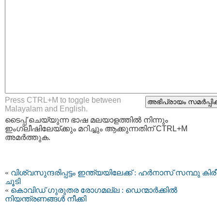
Press CTRL+M to toggle between
Malayalam and English.
ടൈപ്പ്‌ ചെയ്യുന്ന ഭാഷ മലയാളത്തില്‍ നിന്നും
ഇംഗ്ലീഷിലേയ്ക്കും മറിച്ചും ആക്കുന്നതിന് CTRL+M
അമര്‍ത്തുക.
«
വിശ്വസുന്ദരിപ്പട്ടം ഇന്ത്യയിലേക്ക് : ഹര്‍നാസ് സന്ഥു കിര
ചൂടി
«
കൊവിഡ് ഗുരുതര രോഗമല്ല : ഡെന്മാർക്കിൽ
നിയന്ത്രണങ്ങള്‍ നീക്കി