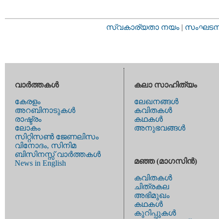
സ്വകാര്യതാ നയം
|
സംഘടനാ 
വാര്‍ത്തകള്‍
കലാ സാഹിത്യം
കേരളം
ലേഖനങ്ങള്‍
അറബിനാടുകള്‍
കവിതകള്‍
രാഷ്ട്രം
കഥകള്‍
ലോകം
അനുഭവങ്ങള്‍
സിറ്റിസണ്‍ ജേണലിസം
വിനോദം, സിനിമ
ബിസിനസ്സ് വാര്‍ത്തകള്‍
മഞ്ഞ (മാഗസിന്‍)
News in English
കവിതകള്‍
ചിത്രകല
അഭിമുഖം
കഥകള്‍
കുറിപ്പുകള്‍