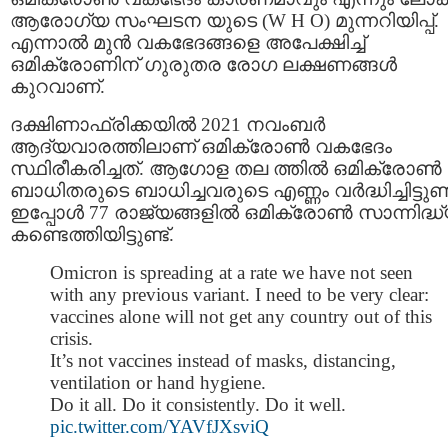
ആരോഗ്യ സംഘടന യുടെ (W H O) മുന്നറിയിപ്പ്.
എന്നാൽ മുൻ വകഭേദങ്ങളെ അപേക്ഷിച്ച്
ഒമിക്രോണിന് ഗുരുതര രോഗ ലക്ഷണങ്ങൾ
കുറവാണ്.
ദക്ഷിണാഫ്രിക്കയില്‍ 2021 നവംബര്‍
ആദ്യവാരത്തിലാണ് ഒമിക്രോണ്‍ വകഭേദം
സ്ഥിരീകരിച്ചത്. ആഗോള തല ത്തിൽ ഒമിക്രോണ്‍
ബാധിതരുടെ ബാധിച്ചവരുടെ എണ്ണം വർദ്ധിച്ചിട്ടുണ്ട
ഇപ്പോൾ 77 രാജ്യങ്ങളിൽ ഒമിക്രോൺ സാന്നിദ്ധ
കണ്ടെത്തിയിട്ടുണ്ട്.
Omicron is spreading at a rate we have not seen
with any previous variant. I need to be very clear:
vaccines alone will not get any country out of this
crisis.
It’s not vaccines instead of masks, distancing,
ventilation or hand hygiene.
Do it all. Do it consistently. Do it well.
pic.twitter.com/YAVfJXsviQ