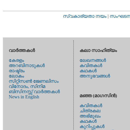
സ്വകാര്യതാ നയം
|
സംഘടനാ 
വാര്‍ത്തകള്‍
കലാ സാഹിത്യം
കേരളം
ലേഖനങ്ങള്‍
അറബിനാടുകള്‍
കവിതകള്‍
രാഷ്ട്രം
കഥകള്‍
ലോകം
അനുഭവങ്ങള്‍
സിറ്റിസണ്‍ ജേണലിസം
വിനോദം, സിനിമ
ബിസിനസ്സ് വാര്‍ത്തകള്‍
മഞ്ഞ (മാഗസിന്‍)
News in English
കവിതകള്‍
ചിത്രകല
അഭിമുഖം
കഥകള്‍
കുറിപ്പുകള്‍