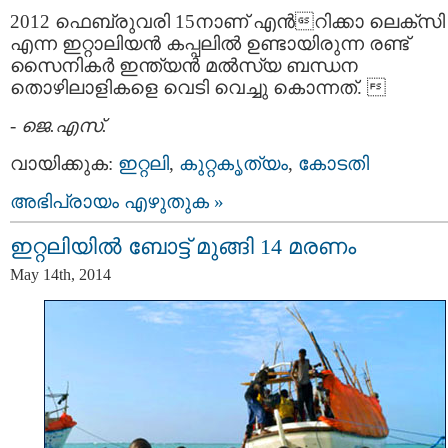
2012 ഫെബ്രുവരി 15നാണ് എൻറിക്കാ ലെക്സി
എന്ന ഇറ്റാലിയൻ കപ്പലിൽ ഉണ്ടായിരുന്ന രണ്ട്
സൈനികർ ഇന്ത്യൻ മൽസ്യ ബന്ധന
തൊഴിലാളികളെ വെടി വെച്ചു കൊന്നത്. 
-
ജെ.എസ്.
വായിക്കുക:
ഇറ്റലി
,
കുറ്റകൃത്യം
,
കോടതി
അഭിപ്രായം എഴുതുക »
ഇറ്റലിയിൽ ബോട്ട് മുങ്ങി 14 മരണം
May 14th, 2014