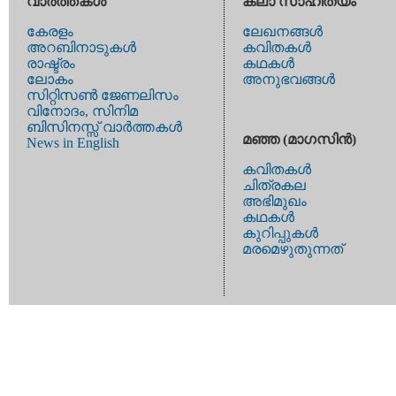
വാര്‍ത്തകള്‍
കലാ സാഹിത്യം
കേരളം
ലേഖനങ്ങള്‍
അറബിനാടുകള്‍
കവിതകള്‍
രാഷ്ട്രം
കഥകള്‍
ലോകം
അനുഭവങ്ങള്‍
സിറ്റിസണ്‍ ജേണലിസം
വിനോദം, സിനിമ
ബിസിനസ്സ് വാര്‍ത്തകള്‍
മഞ്ഞ (മാഗസിന്‍)
News in English
കവിതകള്‍
ചിത്രകല
അഭിമുഖം
കഥകള്‍
കുറിപ്പുകള്‍
മരമെഴുതുന്നത്