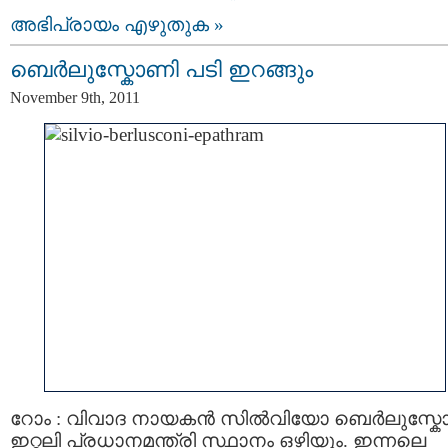
അഭിപ്രായം എഴുതുക »
ബെര്‍ലുസ്കോണി പടി ഇറങ്ങും
November 9th, 2011
റോം : വിവാദ നായകന്‍ സില്‍വിയോ ബെര്‍ലുസ്ക
ഇറ്റലി പ്രധാനമന്ത്രി സ്ഥാനം ഒഴിയും. ഇന്നലെ