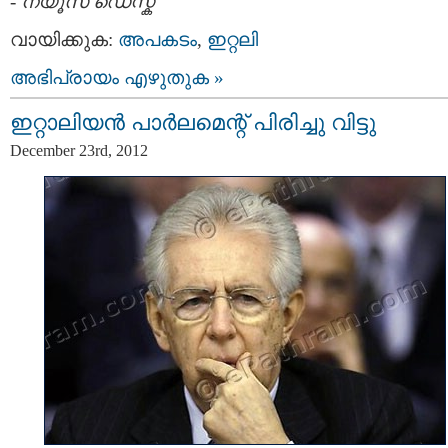
-
ന്യൂസ് ഡെസ്ക്
വായിക്കുക:
അപകടം
,
ഇറ്റലി
അഭിപ്രായം എഴുതുക »
ഇറ്റാലിയൻ പാർലമെന്റ് പിരിച്ചു വിട്ടു
December 23rd, 2012