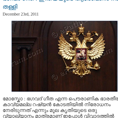
തള്ളി
December 23rd, 2011
മോസ്കോ : ഭഗവദ്‌ ഗീത എന്ന പൌരാണിക ഭാരതീ
കാവ്യമല്ല റഷ്യന്‍ കോടതിയില്‍ നിരോധനം
നേരിടുന്നത് എന്നും മൂല കൃതിയുടെ ഒരു
വ്യാഖ്യാനം മാത്രമാണ് ഇപ്പോള്‍ വിവാദത്തില്‍