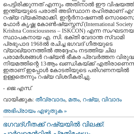
പെട്ടിരിക്കുന്നത് എന്നും അതിനാല്‍ ഈ വിഷയത്തി
ഇന്ത്യയുടെ പരാതി അടിസ്ഥാന രഹിതമാണ് എന്
റഷ്യ വ്യക്തമാക്കി. ഇന്റര്‍നാഷണല്‍ സൊസൈറ്
ഫോര്‍ കൃഷ്ണ കോണ്‍ഷ്യസ്നസ് (International Society 
Krishna Consciousness – ISKCON) എന്ന സംഘടന
സ്ഥാപകനായ എ. സി. ഭക്തി വേദാന്ത സ്വാമി
പ്രഭുപാദ 1968ല്‍ രചിച്ച ഭഗവദ്‌ ഗീതയുടെ
വ്യാഖ്യാനത്തില്‍ അദ്ദേഹം നടത്തിയ ചില
പരാമര്‍ശങ്ങള്‍ റഷ്യന്‍ ഭീകര പ്രവര്‍ത്തന വിരുദ്
നിയമത്തിന്റെ 13ആം ഖണ്ഡികയ്ക്ക് എതിരാണെന്ന
ഇതാണ് ഇപ്പോള്‍ കോടതിയുടെ പരിഗണനയില്‍
ഉള്ളതെന്നും റഷ്യ വിശദീകരിച്ചു.
-
ജെ.എസ്.
വായിക്കുക:
തീവ്രവാദം
,
മതം
,
റഷ്യ
,
വിവാദം
അഭിപ്രായം എഴുതുക »
ഭഗവദ്ഗീതക്ക് റഷ്യയില്‍ വിലക്ക്:
പാര്‍ലമെന്‍റില്‍ പ്രതിഷേധം