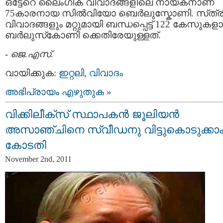
ഒട്ടേറെ ലൈംഗിക വിവാദങ്ങളിലെ നായകനാണ്
75കാരനായ സില്‍വിയോ ബെര്‍ലുസ്കോണി. സ്‌ത്ര
വിവാദങ്ങളും മറ്റുമായി ബന്ധപ്പെട്ട്‌ 122 കേസുകളാ
ബര്‍ലുസ്‌കോണി ക്കെതിരേയുള്ളത്‌.
-
ജെ.എസ്.
വായിക്കുക:
ഇറ്റലി
,
വിവാദം
അഭിപ്രായം എഴുതുക »
വിക്കിലീക്‌സ് സ്ഥാപകന്‍ ജൂലിയന്‍
അസാഞ്ചിനെ സ്വീഡനു വിട്ടുകൊടുക്കാം
കോടതി
November 2nd, 2011