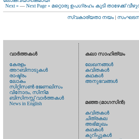
ലോകവ്യാപകമായി
Next »
—
Next Page »
മറ്റൊരു ഉപഗ്രഹം കൂടി താഴേക്ക്‌ വീഴുന
സ്വകാര്യതാ നയം
|
സംഘടനാ 
വാര്‍ത്തകള്‍
കലാ സാഹിത്യം
കേരളം
ലേഖനങ്ങള്‍
അറബിനാടുകള്‍
കവിതകള്‍
രാഷ്ട്രം
കഥകള്‍
ലോകം
അനുഭവങ്ങള്‍
സിറ്റിസണ്‍ ജേണലിസം
വിനോദം, സിനിമ
ബിസിനസ്സ് വാര്‍ത്തകള്‍
മഞ്ഞ (മാഗസിന്‍)
News in English
കവിതകള്‍
ചിത്രകല
അഭിമുഖം
കഥകള്‍
കുറിപ്പുകള്‍