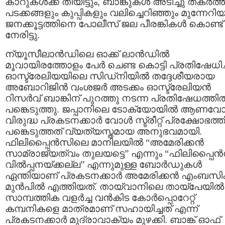
കാറുകള്‍ക്ക് തീയിട്ടും, ബാങ്കുകള്‍ അടിച്ചു തകര്‍ത്ത
പടക്കങ്ങളും കുപ്പികളും വലിച്ചെറിഞ്ഞും മുന്നേറി
ജനക്കൂട്ടത്തിനെ പോലീസ്‌ ജല പീരങ്കികള്‍ കൊണ്ട്
നേരിട്ടു.
ന്യൂസീലാന്‍ഡിലെ ഓക്ക് ലാന്‍ഡില്‍
മൂവായിരത്തോളം പേര്‍ ചെണ്ട കൊട്ടി പ്രതിഷേധിച്
ഓസ്ട്രേലിയയിലെ സിഡ്നിയില്‍ തദ്ദേശീയരായ
അബോറിജിന്‍ വംശജര്‍ അടക്കം ഓസ്ട്രേലിയന്‍
റിസര്‍വ്‌ ബാങ്കിന് പുറത്തു നടന്ന പ്രതിഷേധത്തില്
പങ്കെടുത്തു. ജപ്പാനിലെ ടോക്യോയില്‍ ആണവോര
വിരുദ്ധ പ്രകടനക്കാര്‍ വോള്‍ സ്ട്രീറ്റ്‌ പ്രക്ഷോഭത്തി
പങ്കെടുത്തത് വ്യത്യസ്തമായ അനുഭവമായി.
ഫിലിപ്പൈന്‍സിലെ മാനിലയില്‍ “അമേരിക്കന്‍
സാമ്രാജ്യത്വം തുലയട്ടെ” എന്നും “ഫിലിപ്പൈന്‍
വില്‍പ്പനയ്ക്കല്ല” എന്നുമുള്ള ബോര്‍ഡുകള്‍
ഏന്തിയാണ് പ്രകടനക്കാര്‍ അമേരിക്കന്‍ എംബസിക്
മുന്‍പില്‍ എത്തിയത്. തായ്‌വാനിലെ തായ്പേയില്‍
സാമ്പത്തിക വളര്‍ച്ച വന്‍കിട കോര്‍പ്പൊറേറ്റ്‌
കമ്പനികളെ മാത്രമാണ് സഹായിച്ചത്‌ എന്ന്
പ്രകടനക്കാര്‍ മുദ്രാവാക്യം മുഴക്കി. ബാങ്ക് ഓഫ്