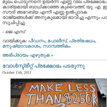
മൂലം പൊടുന്നനെ ഉയര്‍ന്ന എണ്ണ വില പ്രക്ഷോഭം
കാര്യമായി ബാധിക്കാഞ്ഞ കുവൈത്ത്‌, യു. എ. ഇ
സൗദി അറേബ്യ എന്നീ എണ്ണ ഉല്‍പ്പാദക
രാജ്യങ്ങള്‍ക്ക് അനുകൂലമായി ഭാവിച്ചു എന്നും 
സൂചിപ്പിച്ചു.
-
ജെ.എസ്.
വായിക്കുക:
പീഡനം
,
പോലീസ്
,
പ്രതിഷേധം
,
മനുഷ്യാവകാശം
,
സാമ്പത്തികം
അഭിപ്രായം എഴുതുക »
വോള്‍സ്ട്രീറ്റ് പ്രക്ഷോഭം പടരുന്നു
October 11th, 2011