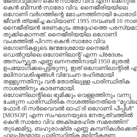
ജേതാവുമാണ്‌ കെന്‍ സാരോ വിവ എന്ന കെനുല്‍
കെന്‍ ബീസന്‍ സാരോ വിവ. നൈജീരിയയിലെ
ഒഗോണി വര്‍ഗത്തിന്റെ മോചനത്തിനായി പോരാടി
ജീവന്‍ ത്യജിച്ച കവിയാണ്. 1995 നവംബര്‍ 10 നാ
നൈജീരിയന്‍ ഭരണകൂടം അദ്ദേഹത്തെ പരസ്യമ
തൂക്കികൊന്നത്. നൈജീരിയയില ഒഗോണി
വംശത്തില്‍ പിറന്ന കെന്‍ സാരോ വിവ.
ഒഗോണികളുടെ ജന്മദേശമായ നൈജര്‍
ഡെല്‍റ്റയിലെ ഒഗോണിലാന്റ് എന്ന പ്രദേശം
അസംസ്കൃത എണ്ണ ഖനനത്തിനായി 1950 മുതല്‍
ഉപയോഗിക്കപ്പെട്ടിരുന്നു. ഇത് ഒഗോണിലാന്റില്‍ എ
മലിനാവശിഷ്ടങ്ങള്‍ വിവേചന രഹിതമായി
തള്ളുന്നതിനും വന്‍ തോതിലുള്ള പാരിസ്ഥിതിക
നാശത്തിനും കാരണമായി.
ഒഗോണിലാന്റിലെ ഭുമിക്കും വെള്ളത്തിനും വന്നു
ചേരുന്ന പാരിസ്ഥിതിക നാശത്തിനെതിരെ “മൂവ്മെന
ഫോര്‍ ദി സര്‍‌വൈവല്‍ ഓഫ് ദി ഒഗോണി പീപ്പിള്‍”
[MOSOP] എന്ന സംഘടനയുടെ നേതൃത്വത്തില്‍
കെന്‍ സാരോ വിവ അക്രമരഹിത സമരത്തിന്‌
തുടക്കമിട്ടു. ബഹുരാഷ്‌ട്ര എണ്ണ കമ്പനികള്‍ക്കെ
ഫലപ്രദമായ പാരിസ്ഥിതിക മലിനീകരണ