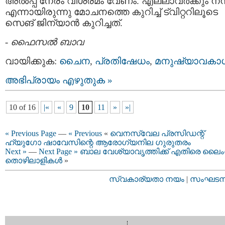
അല്‍പ്പ നേരം വിശ്രമം വേണം. എല്ലാവര്‍ക്കും നന്ദ
എന്നായിരുന്നു മോചനത്തെ കുറിച്ച് ട്വിറ്ററിലൂടെ
സെങ് ജിന്യാന്‍ കുറിച്ചത്.
-
ഫൈസല്‍ ബാവ
വായിക്കുക:
ചൈന
,
പ്രതിഷേധം
,
മനുഷ്യാവകാ
അഭിപ്രായം എഴുതുക »
10 of 16
|«
«
9
10
11
»
»|
« Previous Page
—
« Previous
«
വെനസ്വേല പ്രസിഡന്റ്
ഹ്യുഗോ ഷാവേസിന്റെ ആരോഗ്യനില ഗുരുതരം
Next »
—
Next Page »
ബാല വേശ്യാവൃത്തിക്ക് എതിരെ ലൈ
തൊഴിലാളികള്‍
»
സ്വകാര്യതാ നയം
|
സംഘടനാ 