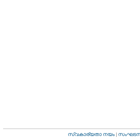
സ്വകാര്യതാ നയം
|
സംഘടനാ 