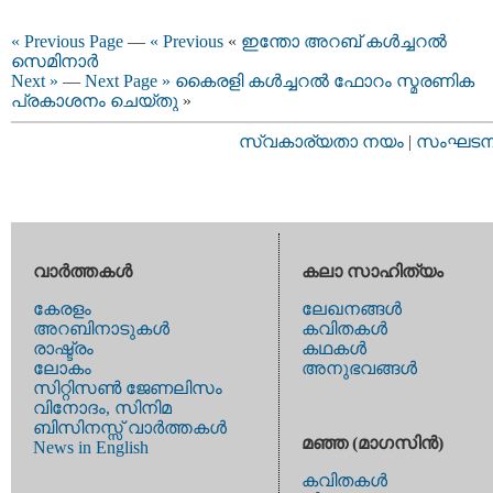
« Previous Page
—
« Previous
«
ഇന്തോ അറബ് കള്‍ച്ചറല്‍
സെമിനാര്‍
Next »
—
Next Page »
കൈരളി കള്‍ച്ചറല്‍ ഫോറം സ്മരണിക
പ്രകാശനം ചെയ്തു
»
സ്വകാര്യതാ നയം
|
സംഘടനാ 
വാര്‍ത്തകള്‍
കലാ സാഹിത്യം
കേരളം
ലേഖനങ്ങള്‍
അറബിനാടുകള്‍
കവിതകള്‍
രാഷ്ട്രം
കഥകള്‍
ലോകം
അനുഭവങ്ങള്‍
സിറ്റിസണ്‍ ജേണലിസം
വിനോദം, സിനിമ
ബിസിനസ്സ് വാര്‍ത്തകള്‍
മഞ്ഞ (മാഗസിന്‍)
News in English
കവിതകള്‍