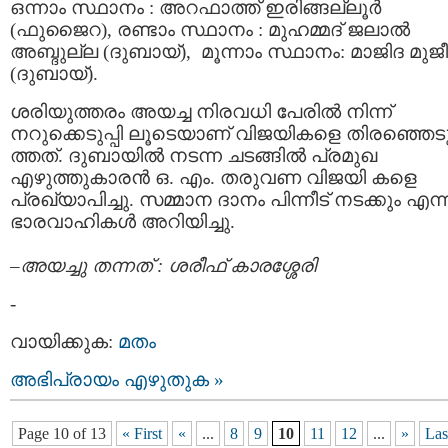
ഒന്നാം സ്ഥാനം : അറഫാത്ത് ഇരിങ്ങല്ലൂര്‍
(ഫുജൈറ), രണ്ടാം സ്ഥാനം : മുഹമ്മദ് ജലാല്‍
അബ്ദുല്ല (ദുബായ്), മൂന്നാം സ്ഥാനം: മാജിദ മുജ
(ദുബായ്).
ശരിയുത്തരം അയച്ച നിരവധി പേരില്‍ നിന്ന്
നറുക്കെടുപ്പി ലൂടെയാണ് വിജയികളെ തിരഞ്ഞെട
ത്തത്. ദുബായില്‍ നടന്ന ചടങ്ങില്‍ പ്രമുഖ
എഴുത്തുകാരന്‍ ഒ. എം. തരുവണ വിജയി കളെ
പ്രഖ്യാപിച്ചു. സമ്മാന ദാനം പിന്നീട് നടക്കും എന്ന്
ഭാരവാഹികള്‍ അറിയിച്ചു.
–
അയച്ചു തന്നത് : ശരീഫ്‌ കാരശ്ശേരി
-
വായിക്കുക:
മതം
അഭിപ്രായം എഴുതുക »
Page 10 of 13
« First
«
...
8
9
10
11
12
...
»
Las