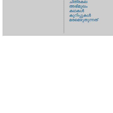
ചിത്രകല
അഭിമുഖം
കഥകള്‍
കുറിപ്പുകള്‍
മരമെഴുതുന്നത്