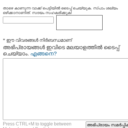
താഴെ കാണുന്ന വാക്ക് പെട്ടിയില്‍ ടൈപ്പ്‌ ചെയ്യുക. സ്പാം ശല്യം
ഒഴിക്കാനാണിത്. സദയം സഹകരിക്കുക!
* ഈ വിവരങ്ങള്‍ നിര്‍ബന്ധമാണ്
അഭിപ്രായങ്ങള്‍ ഇവിടെ മലയാളത്തില്‍ ടൈപ്പ്
ചെയ്യാം.
എങ്ങനെ?
Press CTRL+M to toggle between