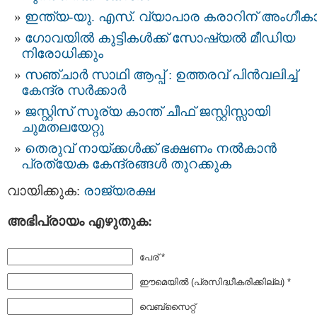
ഇന്ത്യ-യു. എസ്. വ്യാപാര കരാറിന് അംഗീക
ഗോവയിൽ കുട്ടികൾക്ക് സോഷ്യൽ മീഡിയ
നിരോധിക്കും
സഞ്ചാർ സാഥി ആപ്പ് : ഉത്തരവ് പിൻവലിച്ച്
കേന്ദ്ര സർക്കാർ
ജസ്റ്റിസ് സൂര്യ കാന്ത് ചീഫ് ജസ്റ്റിസ്സായി
ചുമതലയേറ്റു
തെരുവ് നായ്ക്കള്‍ക്ക് ഭക്ഷണം നൽകാൻ
പ്രത്യേക കേന്ദ്രങ്ങള്‍ തുറക്കുക
വായിക്കുക:
രാജ്യരക്ഷ
അഭിപ്രായം എഴുതുക:
പേര് *
ഈമെയില്‍ (പ്രസിദ്ധീകരിക്കില്ല) *
വെബ്സൈറ്റ്