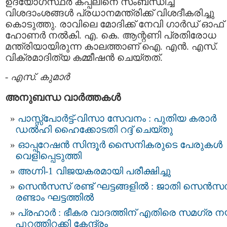
ഉദ്യോഗസ്ഥര്‍ കപ്പലിനെ സംബന്ധിച്ച
വിശദാംശങ്ങള്‍ പ്രധാനമന്ത്രിക്ക് വിശദീകരിച്ചു
കൊടുത്തു. രാവിലെ മോദിക്ക് നേവി ഗാര്‍ഡ് ഓഫ്
ഹോണര്‍ നല്‍കി. എ. കെ. ആന്റണി പ്രതിരോധ
മന്ത്രിയായിരുന്ന കാലത്താണ് ഐ. എൻ. എസ്.
വിക്രമാദിത്യ കമ്മീഷന്‍ ചെയ്തത്.
-
എസ്. കുമാര്‍
അനുബന്ധ വാര്‍ത്തകള്‍
പാസ്സ്പോർട്ട്-വിസാ സേവനം : പുതിയ കരാർ
ഡൽഹി ഹൈക്കോടതി റദ്ദ് ചെയ്തു
ഓപ്പറേഷൻ സിന്ദൂർ സൈനികരുടെ പേരുകൾ
വെളിപ്പെടുത്തി
അഗ്നി-1 വിജയകരമായി പരീക്ഷിച്ചു
സെന്‍സസ് രണ്ട് ഘട്ടങ്ങളിൽ : ജാതി സെന്‍സ
രണ്ടാം ഘട്ടത്തിൽ
പ്രഹാർ : ഭീകര വാദത്തിന് എതിരെ സമഗ്ര ന
പുറത്തിറക്കി കേന്ദ്രം