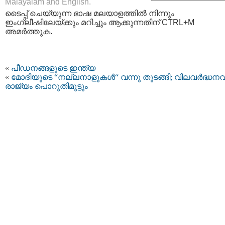
Malayalam and English.
ടൈപ്പ്‌ ചെയ്യുന്ന ഭാഷ മലയാളത്തില്‍ നിന്നും
ഇംഗ്ലീഷിലേയ്ക്കും മറിച്ചും ആക്കുന്നതിന് CTRL+M
അമര്‍ത്തുക.
«
പീഡനങ്ങളുടെ ഇന്ത്യ
«
മോദിയുടെ “നല്ലനാളുകള്‍“ വന്നു തുടങ്ങി; വിലവര്‍ദ്ധനവി
രാജ്യം പൊറുതിമുട്ടും