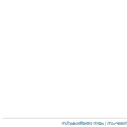
സ്വകാര്യതാ നയം
|
സംഘടനാ 