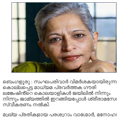
ബെംഗളൂരു : സംഘപരിവാർ വിമര്‍ശകയായിരുന്ന
കൊല്ലപ്പെട്ട മാധ്യമ പ്രവര്‍ത്തക ഗൗരി
ലങ്കേഷിൻ്റെ കൊലയാളികള്‍ ജയിലിൽ നിന്നും
നിന്നും ജാമ്യത്തിൽ ഇറങ്ങിയപ്പോൾ ശ്രീരാമസ
സ്വീകരണം നൽകി.
മുഖ്യ പ്രതികളായ പരശുറാം വാഗ്മോര്‍, മനോഹര്