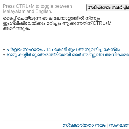
Press CTRL+M to toggle between
Malayalam and English.
ടൈപ്പ്‌ ചെയ്യുന്ന ഭാഷ മലയാളത്തില്‍ നിന്നും
ഇംഗ്ലീഷിലേയ്ക്കും മറിച്ചും ആക്കുന്നതിന് CTRL+M
അമര്‍ത്തുക.
«
പ്രളയ സഹായം : 145 കോടി രൂപ അനുവദിച്ച് കേന്ദ്രം
«
ജമ്മു കശ്മീര്‍ മുഖ്യമന്ത്രിയായി ഒമര്‍ അബ്ദുല്ല അധികാരമേ
സ്വകാര്യതാ നയം
|
സംഘടനാ 