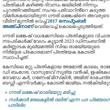
പ്രതികള്‍ കഴിഞ്ഞ ദിവസം ജയിലില്‍ നിന്നും
പുറത്തിറങ്ങിയത്. സംഘ പരിവാറിൻ്റെ കടുത്ത
വിമര്‍ശകയായിരുന്ന ഗൗരി ലങ്കേഷിനെ അവരുടെ
വീടിന് മുന്നിൽ വെച്ച്
2017 സെപ്റ്റംബര്‍
അഞ്ചിനാണ്
വെടിവെച്ച് കൊലപ്പെടുത്തിയത്.
ഗൗരി ലങ്കേഷ് വധക്കേസിലെ പ്രതികളുടെ വിച
നടപടികൾക്ക് വേഗം കൂട്ടാൻ 2023 ഡിസംബറില്‍
കർണ്ണാടക മുഖ്യമന്ത്രി സിദ്ധ രാമയ്യയുടെ
നിര്‍ദ്ദേശ പ്രകാരമാണ് പ്രത്യേക കോടതി
സ്ഥാപിച്ചത്.
കേസിലെ മറ്റു പ്രതികളായ അമോല്‍ കാലെ, രാജ
ഡി ബംഗേര, വാസുദേവ് സൂര്യ വന്‍ഷി, ഋഷികേശ
ദേവഡേ കര്‍, ഗണേഷ് മിസ്‌കിന്‍, അമിത് രാമചന്ദ്ര
ബഡ്ഡി എന്നിവര്‍ക്കും കോടതി ജാമ്യം നൽകിയിരുന്
ഗൗരി ലങ്കേഷ് വെടിയേറ്റു മരിച്ചു
സർക്കാർ രേഖകളിൽ ദലിത് എന്ന പദ പ്രയോഗ
പാടില്ല