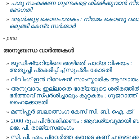
പശു സംരക്ഷണ ഗുണ്ടകളെ ശിക്ഷിക്കുവാന്‍ നി
ഭേദഗതി
ആള്‍ക്കൂട്ട കൊലപാതകം : നിയമം കൊണ്ടു വരാന
ഒരുങ്ങി കേന്ദ്ര സര്‍ക്കാര്‍
-
pma
അനുബന്ധ വാര്‍ത്തകള്‍
ജുഡീഷ്യറിയിലെ അഴിമതി പാഠ്യ വിഷയം :
അതൃപ്തി പ്രകടിപ്പിച്ച് സുപ്രീം കോടതി
ലിവിംഗ്-ഇൻ റിലേഷൻ സാംസ്കാരിക ആഘാതം
അനുവാദം ഇല്ലാതെ ഭാര്യയുടെ ശരീരത്തില്
ഭര്‍ത്താവ് സ്പര്‍ശിച്ചാലും കുറ്റകരം : ഗുജറാത്ത്
ഹൈക്കോടതി
മണിപ്പൂര്‍ ബലാത്സംഗ കേസ് സി. ബി. ഐ. ക്ക്
2000 രൂപ പിൻവലിക്കണം : ആവശ്യവുമായി ബി
ജെ. പി. രാജ്യസഭാംഗം
സി. പി. എം. പ്രവർത്ത കരുടെ കണ്ണ് ചൂഴ്ന്നെടുക്കു