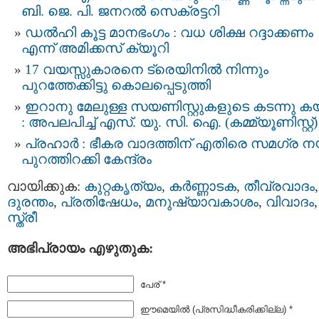
ബി. ജെ. പി. ജനറൽ സെക്രട്ടറി
ഡൽഹി കൂട്ട മാനഭംഗം : വധ ശിക്ഷ റദ്ദാക്കണം
എന്ന് അമിക്കസ് ക്യൂറി
17 വയസ്സുകാരനെ ട്രെയിനില്‍ നിന്നും
പുറത്തേക്കിട്ടു കൊലപ്പെടുത്തി
ഇറാനു മേലുള്ള സയണിസ്റ്റുകളുടെ കടന്നു കയറ
: അപലപിച്ച് എസ്‌. യു. സി. ഐ. (കമ്മ്യൂണിസ്റ്റ്)
പ്രഹാർ : ഭീകര വാദത്തിന് എതിരെ സമഗ്ര ന
പുറത്തിറക്കി കേന്ദ്രം
വായിക്കുക:
കുറ്റകൃത്യം
,
കർണ്ണാടക
,
തീവ്രവാദം
,
ദുരന്തം
,
പ്രതിഷേധം
,
മനുഷ്യാവകാശം
,
വിവാദം
,
സ്ത്രീ
അഭിപ്രായം എഴുതുക:
പേര് *
ഈമെയില്‍ (പ്രസിദ്ധീകരിക്കില്ല) *