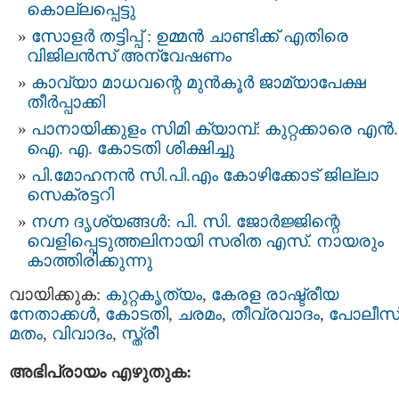
കൊല്ലപ്പെട്ടു
സോളർ തട്ടിപ്പ് : ഉമ്മന്‍ ചാണ്ടിക്ക് എതിരെ
വിജിലന്‍സ് അന്വേഷണം
കാവ്യാ മാധവന്റെ മുൻകൂർ ജാമ്യാപേക്ഷ
തീർപ്പാക്കി
പാനായിക്കുളം സിമി ക്യാമ്പ്: കുറ്റക്കാരെ എന്‍.
ഐ. എ. കോടതി ശിക്ഷിച്ചു
പി.മോഹനന്‍ സി.പി.എം കോഴിക്കോട് ജില്ലാ
സെക്രട്ടറി
നഗ്ന ദൃശ്യങ്ങള്‍: പി. സി. ജോര്‍ജ്ജിന്റെ
വെളിപ്പെടുത്തലിനായി സരിത എസ്. നായരും
കാത്തിരിക്കുന്നു
വായിക്കുക:
കുറ്റകൃത്യം
,
കേരള രാഷ്ട്രീയ
നേതാക്കള്‍
,
കോടതി
,
ചരമം
,
തീവ്രവാദം
,
പോലീസ്
മതം
,
വിവാദം
,
സ്ത്രീ
അഭിപ്രായം എഴുതുക: