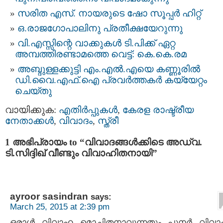
സരിത എസ്. നായരുടെ ഷോ സൂപ്പര്‍ ഹിറ്റ്
ഒ.രാജഗോപാലിനു പ്രതീക്ഷയേറുന്നു
വി.എസ്സിന്റെ വാക്കുകള്‍ ടി.പിക്ക് ഏറ്റ
അമ്പത്തിരണ്ടാമത്തെ വെട്ട്: കെ.കെ.രമ
അബ്ദുള്ളക്കുട്ടി എം.എല്‍.എയെ കണ്ണൂരില്‍
ഡി.വൈ.എഫ്.ഐ പ്രവര്‍ത്തകര്‍ കയ്യേറ്റം
ചെയ്തു
വായിക്കുക:
എതിര്‍പ്പുകള്‍
,
കേരള രാഷ്ട്രീയ
നേതാക്കള്‍
,
വിവാദം
,
സ്ത്രീ
1 അഭിപ്രായം to “വിവാദങ്ങള്‍ക്കിടെ അഡ്വ.
ടി.സിദ്ദിഖ് വീണ്ടും വിവാഹിതനായി”
ayroor sasindran
says:
March 25, 2015 at 2:39 pm
ഒരാള്‍ വിവാഹ മൊചിതനാവുന്നതും പുനര്‍ വിവ