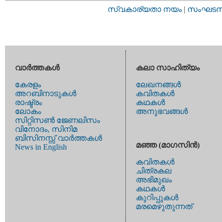
സ്വകാര്യതാ നയം
|
സംഘടനാ 
വാര്‍ത്തകള്‍
കലാ സാഹിത്യം
കേരളം
ലേഖനങ്ങള്‍
അറബിനാടുകള്‍
കവിതകള്‍
രാഷ്ട്രം
കഥകള്‍
ലോകം
അനുഭവങ്ങള്‍
സിറ്റിസണ്‍ ജേണലിസം
വിനോദം, സിനിമ
ബിസിനസ്സ് വാര്‍ത്തകള്‍
മഞ്ഞ (മാഗസിന്‍)
News in English
കവിതകള്‍
ചിത്രകല
അഭിമുഖം
കഥകള്‍
കുറിപ്പുകള്‍
മരമെഴുതുന്നത്