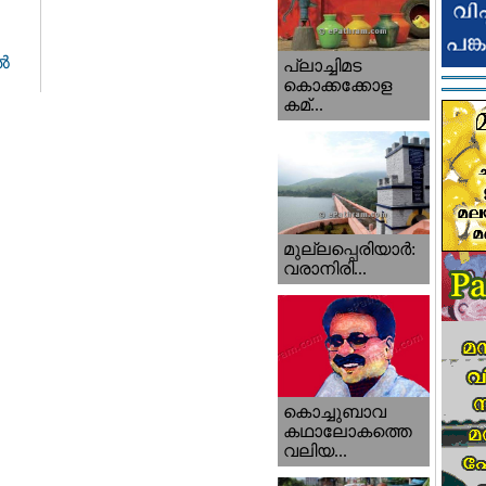
ൽ
പ്ലാച്ചിമട
കൊക്കക്കോള
കമ്...
മുല്ലപ്പെരിയാര്‍:
വരാനിരി...
കൊച്ചുബാവ
കഥാലോകത്തെ
വലിയ...