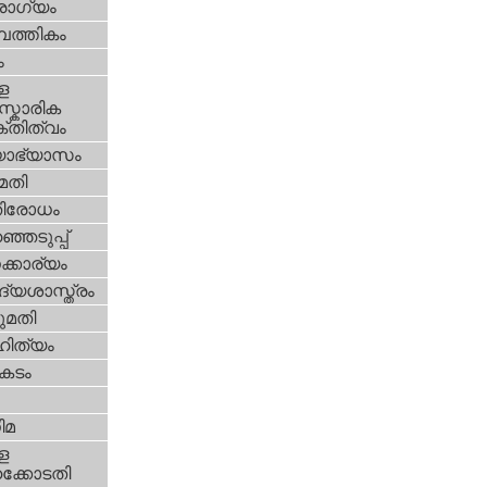
ോഗ്യം
പത്തികം
ം
ള
്കാരിക
്തിത്വം
യാഭ്യാസം
മതി
തിരോധം
്ഞെടുപ്പ്
്കാര്യം
്യശാസ്ത്രം
മതി
ിത്യം
കടം
ിമ
ള
്കോടതി