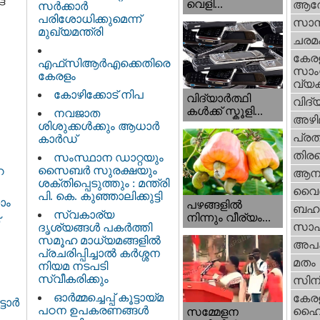
വെളി...
ആര
സർക്കാർ
പരിശോധിക്കുമെന്ന്
സാമ്
മുഖ്യമന്ത്രി
ചരമ
കേര
എഫ്‌സിആർഎക്കെതിരെ
സാംസ
കേരളം
വ്യക
കോഴിക്കോട് നിപ
വിദ്യാർത്ഥി
വിദ്
കൾക്ക് സ്കൂളി...
നവജാത
അഴി
ശിശുക്കള്‍ക്കും ആധാര്‍
പ്ര
കാര്‍ഡ്
തിരഞ
സംസ്ഥാന ഡാറ്റയും
സൈബർ സുരക്ഷയും
െ
ആനക
ശക്തിപ്പെടുത്തും : മന്ത്രി
വൈദ
പി. കെ. കുഞ്ഞാലിക്കുട്ടി
ാം
പഴങ്ങളില്‍
ബഹു
സ്വകാര്യ
നിന്നും വീര്യം...
സാഹ
ദൃശ്യങ്ങള്‍ പകര്‍ത്തി
സമൂഹ മാധ്യമങ്ങളില്‍
അപ
പ്രചരിപ്പിച്ചാൽ കർശ്ശന
മതം
നിയമ നടപടി
സ്വീകരിക്കും
സിന
ഓർമ്മച്ചെപ്പ് കൂട്ടായ്മ
കേര
ോര്‍
പഠന ഉപകരണങ്ങൾ
ഹൈക
സമ്മേളന