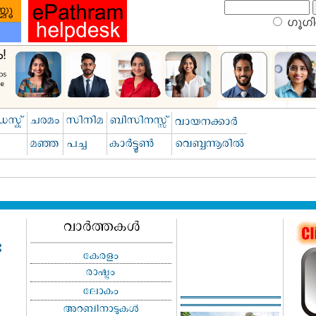
ഗൂഗിള
ട