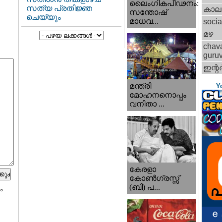
ലൈംഗികപീഢനം:
സത്യ പ്രതിജ്ഞ
കാല
സന്തോഷ്
ചെയ്യും
മാധവ...
socia
മഴ
chav
guru
ഇന്റര്
മന്ത്രി
Y
മോഹനനൊപ്പം
വനിതാ ...
കേരളാ
കോണ്‍ഗ്രസ്സ്
(ബി) പ...
ം