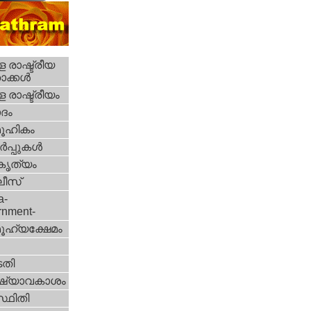
 രാഷ്ട്രീയ
ക്കള്‍
 രാഷ്ട്രീയം
ദം
ൂഹികം
‍പ്പുകള്‍
റകൃത്യം
ീസ്‌
a-
rnment-
ൂഹ്യക്ഷേമം
തി
ഷ്യാവകാശം
്ഥിതി