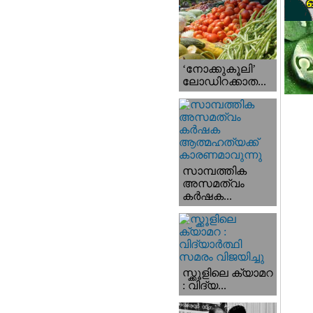
‘നോക്കുകൂലി’
ലോഡിറക്കാത...
സാമ്പത്തിക
അസമത്വം
കര്‍ഷക...
സ്ക്കൂളിലെ ക്യാമറ
: വിദ്യ...