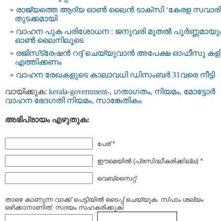
രാജ്യത്തെ ആദ്യ ഓൺ ലൈൻ ടാക്സി ‘കേരള സവാരി
തുടക്കമായി
വാഹന പുക പരിശോധന : ജനുവരി മുതല്‍ പൂര്‍ണ്ണമായു
ഓണ്‍ ലൈനിലൂടെ
രജിസ്‌ട്രേഷൻ റദ്ദ് ചെയ്യുവാന്‍ അപേക്ഷ ഓഫീസു ക
എത്തിക്കണം
വാഹന രേഖകളുടെ കാലാവധി ഡിസംബർ 31വരെ നീട്ടി
വായിക്കുക:
kerala-government-
,
ഗതാഗതം
,
നിയമം
,
മോട്ടോര്‍
വാഹന ഭേദഗതി നിയമം
,
സാങ്കേതികം
അഭിപ്രായം എഴുതുക:
പേര് *
ഈമെയില്‍ (പ്രസിദ്ധീകരിക്കില്ല) *
വെബ്സൈറ്റ്
താഴെ കാണുന്ന വാക്ക് പെട്ടിയില്‍ ടൈപ്പ്‌ ചെയ്യുക. സ്പാം ശല്യം
ഒഴിക്കാനാണിത്. സദയം സഹകരിക്കുക!