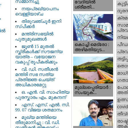
സമ്മാനിച്ചു
വേദിയില്‍
കുട്ട
’
ശ്രീമതി...
നയപ്രഖ്യാപനം
ദുരന
വെള്ളിയാഴ്ച
ക്ര
ം
തിരുവഞ്ചൂർ ഇനി
സാമ
സ്പീക്കർ
പ്രവ
ളിൽ
മന്ത്രിസഭയിൽ
നിയ
പുതുമുഖങ്ങൾ
പീഡ
കൊച്ചി മെട്രോ :
ജൂൺ 15 മുതൽ
അഴിമതിയുട...
സ്ത്രീകൾക്ക് സൗജന്യ
പ്ര
യാത്ര – വയോജന
തട്ടിപ്പ്
വകുപ്പ് രൂപീകരിക്കും
തൊഴ
വി. ഡി. സതീശന്‍
മാധ്
മന്ത്രി സഭ സത്യ
പ്രതിജ്ഞ ചെയ്ത്
ഗതാ
അധികാരമേറ്റു
മുല്ലപ്പെരിയാര്‍ :
പോല
ഒ. എൻ. വി. സാഹിത്യ
സംയുക്...
അതി
പുരസ്കാരം എം. മുകന്ദന്
ഉത്
എസ്. എസ്. എൽ. സി.
covi
99. 07 വിജയ ശതമാനം
തീവ്
മുഖ്യ മന്ത്രിയെ
രാഷ്ട
തീരുമാനിച്ചു : വി. ഡി.
അക്
സതീശന്‍ തിങ്കളാഴ്ച