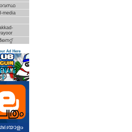
ാവസ്ഥ
l-media
akkad-
vayoor
‍നെറ്റ്‌
our Ad Here