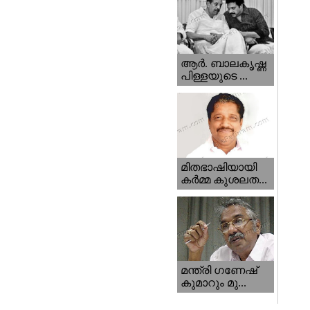
ആര്‍. ബാലകൃഷ്ണ
പിള്ളയുടെ ...
മിതഭാഷിയായി
കര്‍മ്മ കുശലത...
മന്ത്രി ഗണേഷ്‌
കുമാറും മു...