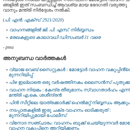
ങ്ങളിൽ ഇത് സംബന്ധിച്ച് ആവശ്യ മായ ഭേദഗതി വരുത്തു
വാനും മന്ത്രി നിർദ്ദേശം നൽകി.
(
പി. എൻ. എക്‌സ്. 2921/2020
)
വാഹനങ്ങളിൽ ജി. പി. എസ്. നിർബ്ബന്ധം
രേഖകളുടെ കാലാവധി ഡിസംബർ 31 വരെ
-
pma
അനുബന്ധ വാര്‍ത്തകള്‍
വ്യാജ വെബ് സൈറ്റുകൾ : മോട്ടോര്‍ വാഹന വകുപ്പിൻ്റ
മുന്നറിയിപ്പ്
പിഴ ഇല്ലാതെ ഒരു വര്‍ഷത്തിനകം ലൈസന്‍സ് പുതുക്ക
വാഹന നിയമം : കേന്ദ്ര തീരുമാനം സ്വാഗതാര്‍ഹം എന്ന്
മന്ത്രി എ.കെ. ശശീന്ദ്രന്‍
പിൻ സീറ്റിലെ യാത്രക്കാര്‍ക്ക് ഹെൽമറ്റ് നിബ്ബന്ധം ആക്കും
നടപ്പാതകളിൽ ഇരു ചക്ര വാഹനം ഓടിക്കരുത് :
മുന്നറിയിപ്പുമായി പോലീസ്
വിനോദ സഞ്ചാരം: വാഹനം ബുക്ക് ചെയ്യുന്നവര്‍ മോട്ട
വാഹന വകുപ്പിനെ അറിയിക്കണം