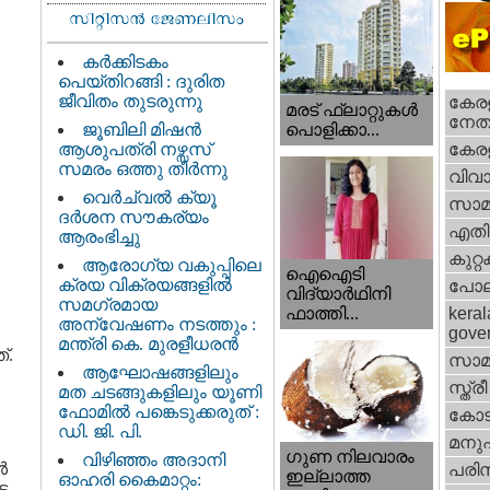
കർക്കിടകം
പെയ്തിറങ്ങി : ദുരിത
ജീവിതം തുടരുന്നു
കേരള
മരട് ഫ്ലാറ്റുകൾ
നേതാ
ജൂബിലി മിഷൻ
പൊളിക്കാ...
ആശുപത്രി നഴ്സസ്
കേരള
സമരം ഒത്തു തീർന്നു
വിവാ
വെര്‍ച്വല്‍ ക്യൂ
സാമ
ദര്‍ശന സൗകര്യം
എതിര്
ആരംഭിച്ചു
കുറ്
ആരോഗ്യ വകുപ്പിലെ
ഐഐടി
ക്രയ വിക്രയങ്ങളിൽ
പോല
വിദ്യാര്‍ഥിനി
സമഗ്രമായ
ഫാത്തി...
keral
അന്വേഷണം നടത്തും :
gove
മന്ത്രി കെ. മുരളീധരൻ
്.
സാമ
ആഘോഷങ്ങളിലും
സ്ത്രീ
മത ചടങ്ങുകളിലും യൂണി
ഫോമിൽ പങ്കെടുക്കരുത് :
കോട
ഡി. ജി. പി.
മനു
ഗുണ നിലവാരം
വിഴിഞ്ഞം അദാനി
ൾ
പരിസ
ഇല്ലാത്ത
ഓഹരി കൈമാറ്റം:
ട