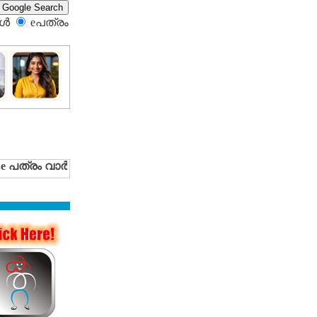
്‍
eപത്രം‍