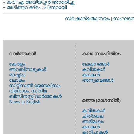
«
കവി എ. അയ്യപ്പന്‍ അന്തരിച്ചു
«
അടിത്തറ ഭദ്രം : പിണറായി
സ്വകാര്യതാ നയം
|
സംഘടനാ 
വാര്‍ത്തകള്‍
കലാ സാഹിത്യം
കേരളം
ലേഖനങ്ങള്‍
അറബിനാടുകള്‍
കവിതകള്‍
രാഷ്ട്രം
കഥകള്‍
ലോകം
അനുഭവങ്ങള്‍
സിറ്റിസണ്‍ ജേണലിസം
വിനോദം, സിനിമ
ബിസിനസ്സ് വാര്‍ത്തകള്‍
മഞ്ഞ (മാഗസിന്‍)
News in English
കവിതകള്‍
ചിത്രകല
അഭിമുഖം
കഥകള്‍
കുറിപ്പുകള്‍