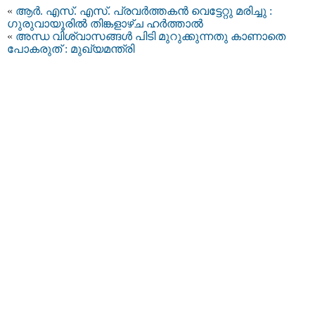
«
ആർ. എസ്​. എസ്.​ പ്രവർത്തകന്‍ വെട്ടേറ്റു മരിച്ചു :
ഗുരുവായൂരിൽ തിങ്കളാഴ്ച ഹർത്താൽ
«
അന്ധ വിശ്വാസങ്ങള്‍ പിടി മുറുക്കുന്നതു കാണാതെ
പോകരുത് : മുഖ്യമന്ത്രി