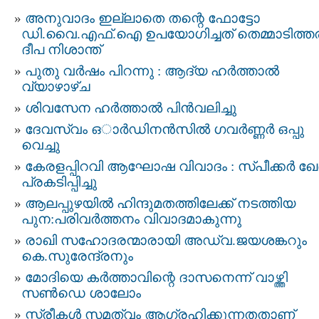
അനുവാദം ഇല്ലാതെ തന്റെ ഫോട്ടോ
ഡി.വൈ.എഫ്.ഐ ഉപയോഗിച്ചത് തെമ്മാടിത്തര
ദീപ നിശാന്ത്
പുതു വര്‍ഷം പിറന്നു : ആദ്യ ഹര്‍ത്താല്‍
വ്യാഴാഴ്ച
ശിവസേന ഹർത്താൽ പിൻവലിച്ചു
ദേവസ്വം ഒാർഡിനൻസിൽ ഗവർണ്ണര്‍ ഒപ്പു
വെച്ചു
കേരളപ്പിറവി ആഘോഷ വിവാദം : സ്​പീക്കർ ​ഖേ
പ്രകടിപ്പിച്ചു
ആലപ്പുഴയില്‍ ഹിന്ദുമതത്തിലേക്ക് നടത്തിയ
പുന:പരിവര്‍ത്തനം വിവാദമാകുന്നു
രാഖി സഹോദരന്മാരായി അഡ്വ.ജയശങ്കറും
കെ.സുരേന്ദ്രനും
മോദിയെ കര്‍ത്താവിന്റെ ദാസനെന്ന് വാഴ്ത്തി
സണ്‍ഡെ ശാലോം
സ്ത്രീകള്‍ സമത്വം ആഗ്രഹിക്കുന്നതതാണ്