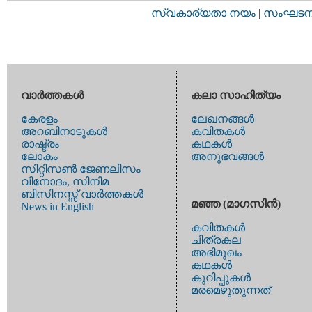
സ്വകാര്യതാ നയം
|
സംഘടനാ 
വാര്‍ത്തകള്‍
കലാ സാഹിത്യം
കേരളം
ലേഖനങ്ങള്‍
അറബിനാടുകള്‍
കവിതകള്‍
രാഷ്ട്രം
കഥകള്‍
ലോകം
അനുഭവങ്ങള്‍
സിറ്റിസണ്‍ ജേണലിസം
വിനോദം, സിനിമ
ബിസിനസ്സ് വാര്‍ത്തകള്‍
മഞ്ഞ (മാഗസിന്‍)
News in English
കവിതകള്‍
ചിത്രകല
അഭിമുഖം
കഥകള്‍
കുറിപ്പുകള്‍
മരമെഴുതുന്നത്