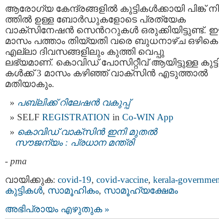
ആരോഗ്യ കേന്ദ്രങ്ങളില്‍ കുട്ടികള്‍ക്കായി പിങ്ക് ന
ത്തില്‍ ഉള്ള ബോര്‍ഡുകളോടെ പ്രത്യേക
വാക്‌സിനേഷന്‍ സെന്‍ററുകള്‍ ഒരുക്കിയിട്ടുണ്ട്.
മാസം പത്താം തിയ്യതി വരെ ബുധനാഴ്ച ഒഴികെ
എല്ലാ ദിവസങ്ങളിലും കുത്തി വെപ്പു
ലഭ്യമാണ്. കൊവിഡ് പോസിറ്റീവ് ആയിട്ടുള്ള കുട്ട
കള്‍ക്ക് 3 മാസം കഴിഞ്ഞ് വാക്‌സിന്‍ എടുത്താല്‍
മതിയാകും.
പബ്ലിക്ക് റിലേഷന്‍ വകുപ്പ്
SELF
REGISTRATION
in
Co-WIN App
കൊവിഡ് വാക്സിന്‍ ഇനി മുതല്‍
സൗജന്യം : പ്രധാന മന്ത്രി
-
pma
വായിക്കുക:
covid-19
,
covid-vaccine
,
kerala-governmen
കുട്ടികള്‍
,
സാമൂഹികം
,
സാമൂഹ്യക്ഷേമം
അഭിപ്രായം എഴുതുക »