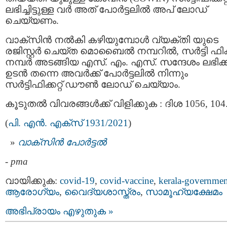
ലഭിച്ചിട്ടുള്ള വർ അത് പോർട്ടലിൽ അപ്‌ ലോഡ്
ചെയ്യണം.
വാക്‌സിൻ നൽകി കഴിയുമ്പോൾ വ്യക്തി യുടെ
രജിസ്റ്റർ ചെയ്ത മൊബൈൽ നമ്പറിൽ, സർട്ടി ഫിക്കറ
നമ്പർ അടങ്ങിയ എസ്. എം. എസ്. സന്ദേശം ലഭിക്ക
ഉടൻ തന്നെ അവർക്ക് പോർട്ടലിൽ നിന്നും
സർട്ടിഫിക്കറ്റ് ഡൗൺ ലോഡ് ചെയ്യാം.
കൂടുതൽ വിവരങ്ങൾക്ക് വിളിക്കുക : ദിശ 1056, 104
(
പി. എൻ. എക്സ് 1931/2021
)
വാക്സിന്‍ പോര്‍ട്ടല്‍
-
pma
വായിക്കുക:
covid-19
,
covid-vaccine
,
kerala-governmen
ആരോഗ്യം
,
വൈദ്യശാസ്ത്രം
,
സാമൂഹ്യക്ഷേമം
അഭിപ്രായം എഴുതുക »