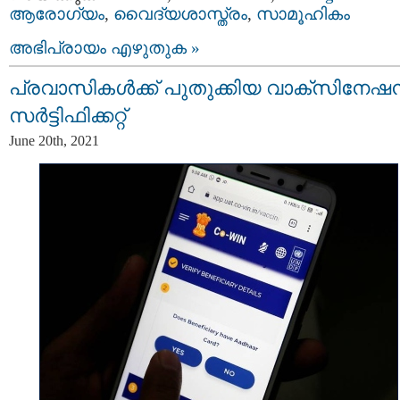
ആരോഗ്യം
,
വൈദ്യശാസ്ത്രം
,
സാമൂഹികം
അഭിപ്രായം എഴുതുക »
പ്രവാസികള്‍ക്ക് പുതുക്കിയ വാക്‌സിനേഷന
സര്‍ട്ടിഫിക്കറ്റ്
June 20th, 2021