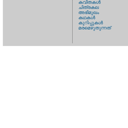
കവിതകള്‍
ചിത്രകല
അഭിമുഖം
കഥകള്‍
കുറിപ്പുകള്‍
മരമെഴുതുന്നത്