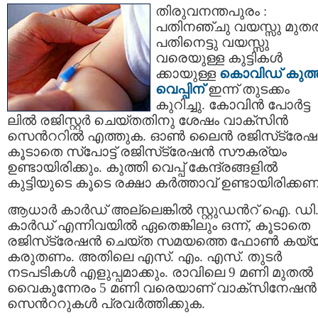
തിരുവനന്തപുരം :
പതിനഞ്ചു വയസ്സു മുതല
പതിനെട്ടു വയസ്സു
വരെയുള്ള കുട്ടികള്‍
ക്കായുള്ള
കൊവിഡ് കുത്
വെപ്പിന്
ഇന്ന് തുടക്കം
കുറിച്ചു. കോവിന്‍ പോര്‍ട്ട
ലില്‍ രജിസ്റ്റര്‍ ചെയ്തതിനു ശേഷം വാക്സിന്‍
സെന്‍ററില്‍ എത്തുക. ഓൺ ലൈന്‍ രജിസ്‌ട്രേഷന
കൂടാതെ സ്‌പോട്ട് രജിസ്‌ട്രേഷന്‍ സൗകര്യം
ഉണ്ടായിരിക്കും. കുത്തി വെപ്പ് കേന്ദ്രങ്ങളിൽ
കുട്ടിയുടെ കൂടെ രക്ഷാ കർത്താവ് ഉണ്ടായിരിക്കണ
ആധാര്‍ കാര്‍ഡ് അല്ലെങ്കില്‍ സ്റ്റുഡന്‍റ് ഐ. ഡി
കാര്‍ഡ് എന്നിവയില്‍ ഏതെങ്കിലും ഒന്ന്, കൂടാതെ
രജിസ്‌ട്രേഷന്‍ ചെയ്ത സമയത്തെ ഫോണ്‍ കയ്യി
കരുതണം. അതിലെ എസ്. എം. എസ്. തുടര്‍
നടപടികള്‍ എളുപ്പമാക്കും. രാവിലെ 9 മണി മുതല്‍
വൈകുന്നേരം 5 മണി വരെയാണ് വാക്‌സിനേഷന്‍
സെന്‍ററുകള്‍ പ്രവര്‍ത്തിക്കുക.