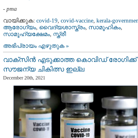
-
pma
വായിക്കുക:
covid-19
,
covid-vaccine
,
kerala-governmen
ആരോഗ്യം
,
വൈദ്യശാസ്ത്രം
,
സാമൂഹികം
,
സാമൂഹ്യക്ഷേമം
,
സ്ത്രീ
അഭിപ്രായം എഴുതുക »
വാക്‌സിന്‍ എടുക്കാത്ത കൊവിഡ് രോഗിക്ക്
സൗജന്യ ചികിത്സ ഇല്ല
December 20th, 2021