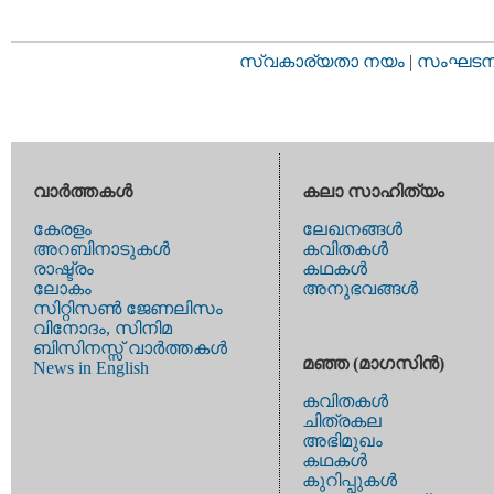
സ്വകാര്യതാ നയം
|
സംഘടനാ 
വാര്‍ത്തകള്‍
കലാ സാഹിത്യം
കേരളം
ലേഖനങ്ങള്‍
അറബിനാടുകള്‍
കവിതകള്‍
രാഷ്ട്രം
കഥകള്‍
ലോകം
അനുഭവങ്ങള്‍
സിറ്റിസണ്‍ ജേണലിസം
വിനോദം, സിനിമ
ബിസിനസ്സ് വാര്‍ത്തകള്‍
മഞ്ഞ (മാഗസിന്‍)
News in English
കവിതകള്‍
ചിത്രകല
അഭിമുഖം
കഥകള്‍
കുറിപ്പുകള്‍