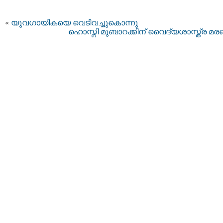
«
യുവഗായികയെ വെടിവച്ചുകൊന്നു
ഹൊസ്നി മുബാറക്കിന് വൈദ്യശാസ്ത്ര മ