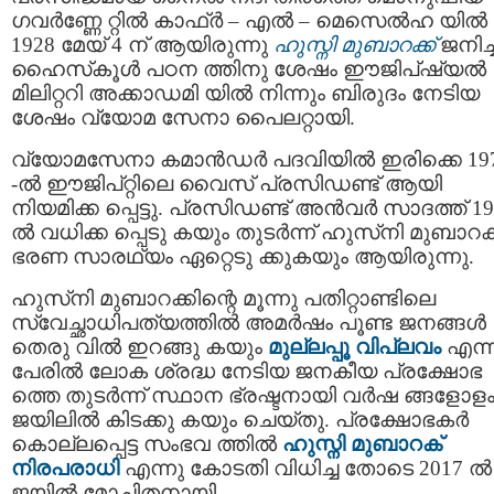
ഗവര്‍ണ്ണേ റ്റില്‍ കാഫ്ര്‍ – എല്‍ – മെസെല്‍ഹ യില്‍
1928 മേയ് 4 ന് ആയിരുന്നു
ഹുസ്നി മുബാറക്ക്
ജനിച്
ഹൈസ്‌കൂള്‍ പഠന ത്തിനു ശേഷം ഈജിപ്ഷ്യല്‍
മിലിറ്ററി അക്കാഡമി യില്‍ നിന്നും ബിരുദം നേടിയ
ശേഷം വ്യോമ സേനാ പൈലറ്റായി.
വ്യോമസേനാ കമാൻഡര്‍ പദവിയില്‍ ഇരിക്കെ 19
-ൽ ഈജിപ്റ്റിലെ വൈസ് പ്രസിഡണ്ട് ആയി
നിയമിക്ക പ്പെട്ടു. പ്രസിഡണ്ട് അൻവർ സാദത്ത് 19
ൽ വധിക്ക പ്പെടു കയും തുടർന്ന് ഹുസ്‌നി മുബാറക്
ഭരണ സാരഥ്യം ഏറ്റെടു ക്കുകയും ആയിരുന്നു.
ഹുസ്‌നി മുബാറക്കിന്റെ മൂന്നു പതിറ്റാണ്ടിലെ
സ്വേച്ഛാധിപത്യത്തില്‍ അമര്‍ഷം പൂണ്ട ജനങ്ങള്‍
തെരു വില്‍ ഇറങ്ങു കയും
മുല്ലപ്പൂ വിപ്ലവം
എന്
പേരില്‍ ലോക ശ്രദ്ധ നേടിയ ജനകീയ പ്രക്ഷോഭ
ത്തെ തുടർന്ന് സ്ഥാന ഭ്രഷ്ടനായി വര്‍ഷ ങ്ങളോള
ജയിലില്‍ കിടക്കു കയും ചെയ്തു. പ്രക്ഷോഭകർ
കൊല്ലപ്പെട്ട സംഭവ ത്തിൽ
ഹുസ്നി മുബാറക്
നിരപരാധി
എന്നു കോടതി വിധിച്ച തോടെ 2017 ല്‍
ജയില്‍ മോചിതനായി.