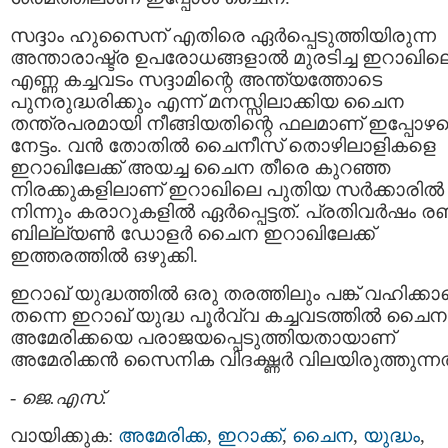
സദ്ദാം ഹുസൈന് എതിരെ ഏർപ്പെടുത്തിയിരുന്ന
അന്താരാഷ്ട്ര ഉപരോധങ്ങളാൽ മുരടിച്ച ഇറാഖില
എണ്ണ കച്ചവടം സദ്ദാമിന്റെ അന്ത്യത്തോടെ
പുനരുദ്ധരിക്കും എന്ന് മനസ്സിലാക്കിയ ചൈന
തന്ത്രപരമായി നീങ്ങിയതിന്റെ ഫലമാണ് ഇപ്പോഴത
നേട്ടം. വൻ തോതിൽ ചൈനീസ് തൊഴിലാളികളെ
ഇറാഖിലേക്ക് അയച്ച ചൈന തീരെ കുറഞ്ഞ
നിരക്കുകളിലാണ് ഇറാഖിലെ പുതിയ സർക്കാരിൽ
നിന്നും കരാറുകളിൽ ഏർപ്പെട്ടത്. പ്രതിവർഷം രണ്
ബില്ല്യൺ ഡോളർ ചൈന ഇറാഖിലേക്ക്
ഇത്തരത്തിൽ ഒഴുക്കി.
ഇറാഖ് യുദ്ധത്തിൽ ഒരു തരത്തിലും പങ്ക്‍ വഹിക്ക
തന്നെ ഇറാഖ് യുദ്ധ പൂർവ്വ കച്ചവടത്തിൽ ചൈന
അമേരിക്കയെ പരാജയപ്പെടുത്തിയതായാണ്
അമേരിക്കൻ സൈനിക വിദഗ്ദ്ധർ വിലയിരുത്തുന്നത
-
ജെ.എസ്.
വായിക്കുക:
അമേരിക്ക
,
ഇറാക്ക്
,
ചൈന
,
യുദ്ധം
,