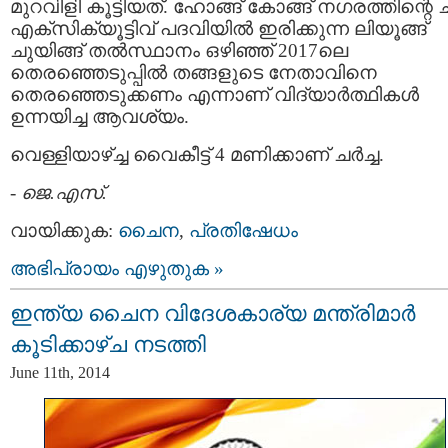
മുറവിളി കൂട്ടിയത്. ഹോങ്ങ് കോങ്ങ് നഗരത്തിന്റെ 
എക്സിക്യൂട്ടിവ് പദവിയിൽ ഇരിക്കുന്ന ലിയൂങ്ങ്
ചുയിങ്ങ് തൽസ്ഥാനം ഒഴിഞ്ഞ് 2017ലെ
തെരഞ്ഞെടുപ്പിൽ തങ്ങളുടെ നേതാവിനെ
തെരഞ്ഞെടുക്കണം എന്നാണ് വിദ്യാർത്ഥികൾ
ഉന്നയിച്ച ആവശ്യം.
വെള്ളിയാഴ്ച്ച വൈകീട്ട് 4 മണിക്കാണ് ചർച്ച.
-
ജെ.എസ്.
വായിക്കുക:
ചൈന
,
പ്രതിഷേധം
അഭിപ്രായം എഴുതുക »
ഇന്ത്യ ചൈന വിദേശകാര്യ മന്ത്രിമാര്‍
കൂടിക്കാഴ്‌ച നടത്തി
June 11th, 2014