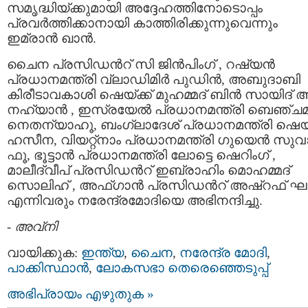
സമൃദ്ധിയ്ക്കുമായി അദ്ദേഹത്തിനോടൊപ്പം
പ്രവര്‍ത്തിക്കാനായി കാത്തിരിക്കുന്നുവെന്നും
ഇമ്രാന്‍ ഖാന്‍.
ചൈന പ്രസിഡന്‍റ് സി ജിന്‍പിംഗ് , റഷ്യന്‍
പ്രധാനമന്ത്രി വ്ലാഡിമിര്‍ പുഡിന്‍, അബുദാബി
കിരീടാവകാശി ഷെയ്ക്ക് മുഹമ്മദ്‌ ബിന്‍ സായിദ് അ
നഹ്യാന്‍ , ഇസ്രയേല്‍ പ്രധാനമന്ത്രി ബെഞ്ചമി
നെതന്യാഹൂ, ബംഗ്ലാദേശ് പ്രധാനമന്ത്രി ഷെയ്ക
ഹസീന, വിയറ്റ്നാം പ്രധാനമന്ത്രി ഗുയെന്‍ സുവാ
ഫൂ, ഭൂട്ടാന്‍ പ്രധാനമന്ത്രി ലോട്ടെ ഷെറിംഗ് ,
മാലീദ്വീപ് പ്രസിഡന്‍റ് ഇബ്രാഹിം മൊഹമ്മദ്
സൊലിഹ് , അഫ്ഗാന്‍ പ്രസിഡന്‍റ് അഷ്‌റഫ്‌ ഘ
എന്നിവരും നരേന്ദ്രമോദിയെ അഭിനന്ദിച്ചു.
-
അവ്നി
വായിക്കുക:
ഇന്ത്യ
,
ചൈന
,
നരേന്ദ്ര മോദി
,
പാക്കിസ്ഥാന്‍
,
ലോകസഭാ തെരെഞ്ഞെടുപ്പ്
അഭിപ്രായം എഴുതുക »