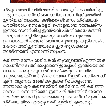
ന്യൂഡൽഹി: ശ്രീലങ്കയിൽ അനുദിനം വർദ്ധിച്ചു
വരുന്ന ചൈനീസ് സൈനിക സാന്നിദ്ധ്യത്തിൽ
ഇന്ത്യക്ക് ആശങ്ക. കഴിഞ്ഞ ദിവസം ശ്രീലങ്കൻ
പ്രതിരോധ സെക്രട്ടറി ഗൊട്ടബായ രാജപക്സ
ഇന്ത്യ സന്ദർശിച്ച് ഇന്ത്യൻ പ്രതിരോധ മന്ത്രി
അരുൺ ജെറ്റ്ലിയുമായും ദേശീയ സുരക്ഷാ
ഉപദേശകൻ അജിത് ദൊവാലുമായും കൂടിക്കാഴ്ച്ച
നടത്തിയത് ഇന്ത്യയുടെ ഈ ആശങ്കയെ
തുടർന്നാണ് എന്നാണ് സൂചന.
കഴിഞ്ഞ മാസം ശ്രീലങ്കൻ തുറമുഖത്ത് എത്തിയ ഒ
ചൈനീസ് മുങ്ങിക്കപ്പലാണ് ഇപ്പോൾ ഇന്ത്യയുടെ
ഉറക്കം കെടുത്തുന്നത്. ഇന്ത്യയുടെ ദേശീയ
സുരക്ഷയ്ക്ക് വൻ ഭീഷണിയാണ് ഇത്. ചാങ്ഷെങ് 
എന്ന ആണവ മുങ്ങിക്കപ്പലാണ് കൊളംബോ
അന്താരാഷ്ട്ര കണ്ടെയ്നർ ടെർമിനലിൽ കഴിഞ്ഞ
മാസം വന്നെത്തിയത്. ഇത് ചരിത്രത്തിൽ തന്നെ
ആദ്യമായാണ് ഇത്തരമൊരു ചൈനീസ് മുങ്ങിക്കപ
ശ്രീലങ്കയിൽ എത്തുന്നത്. ഇതിന് ഏതാനും