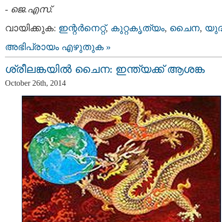
-
ജെ.എസ്.
വായിക്കുക:
ഇന്റര്‍നെറ്റ്‌
,
കുറ്റകൃത്യം
,
ചൈന
,
യുദ
അഭിപ്രായം എഴുതുക »
ശ്രീലങ്കയിൽ ചൈന: ഇന്ത്യക്ക് ആശങ്ക
October 26th, 2014