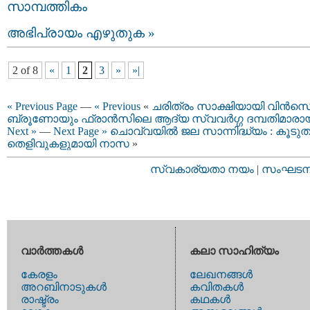
സാമ്പത്തികം
അഭിപ്രായം എഴുതുക »
2 of 8
«
1
2
3
»
»|
« Previous Page
—
« Previous
«
ചരിത്രം സാക്ഷിയായി വിന്‍സെന
ബ്രൂണോയും ഫ്രാന്‍സിലെ ആദ്യ സ്വവര്‍ഗ്ഗ ദമ്പതിമാരാ
Next »
—
Next Page »
ചൊവ്വയില്‍ ജല സാന്നിദ്ധ്യം : കൂടുത
തെളിവുകളുമായി നാസ
»
സ്വകാര്യതാ നയം
|
സംഘടനാ 
വാര്‍ത്തകള്‍
കലാ സാഹിത്യം
കേരളം
ലേഖനങ്ങള്‍
അറബിനാടുകള്‍
കവിതകള്‍
രാഷ്ട്രം
കഥകള്‍