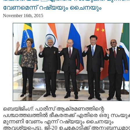
വേണമെന്ന് റഷ്യയും ചൈനയും
November 16th, 2015
ബെയ്ജിംഗ്: പാരീസ് ആക്രമണത്തിന്റെ
പശ്ചാത്തലത്തിൽ ഭീകരതക്ക് എതിരെ ഒരു സംയു
മുന്നണി വേണം എന്ന് റഷ്യയും ചൈനയും
ആവശ്യപ്പെട്ടു. ജി-20 ഉച്ചകോടിക്ക് അനുബന്ധമാ