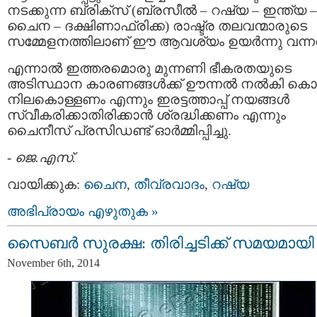
നടക്കുന്ന ബ്രിക്സ് (ബ്രസീൽ – റഷ്യ – ഇന്ത്യ –
ചൈന – ദക്ഷിണാഫ്രിക്ക) രാഷ്ട്ര തലവന്മാരുടെ
സമ്മേളനത്തിലാണ് ഈ ആവശ്യം ഉയർന്നു വന്നത
എന്നാൽ ഇത്തരമൊരു മുന്നണി ഭീകരതയുടെ
അടിസ്ഥാന കാരണങ്ങൾക്ക് ഊന്നൽ നൽകി കൊണ
നിലകൊള്ളണം എന്നും ഇരട്ടത്താപ്പ് നയങ്ങൾ
സ്വീകരിക്കാതിരിക്കാൻ ശ്രദ്ധിക്കണം എന്നും
ചൈനീസ് പ്രസിഡണ്ട് ഓർമ്മിപ്പിച്ചു.
-
ജെ.എസ്.
വായിക്കുക:
ചൈന
,
തീവ്രവാദം
,
റഷ്യ
അഭിപ്രായം എഴുതുക »
സൈബർ സുരക്ഷ: തിരിച്ചടിക്ക് സമയമായി
November 6th, 2014