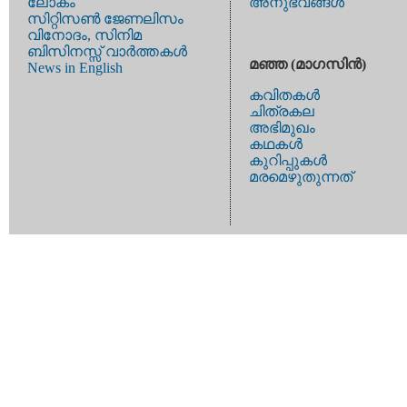
ലോകം
അനുഭവങ്ങള്‍
സിറ്റിസണ്‍ ജേണലിസം
വിനോദം, സിനിമ
ബിസിനസ്സ് വാര്‍ത്തകള്‍
മഞ്ഞ (മാഗസിന്‍)
News in English
കവിതകള്‍
ചിത്രകല
അഭിമുഖം
കഥകള്‍
കുറിപ്പുകള്‍
മരമെഴുതുന്നത്