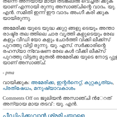
തന്നെ അന്യായ മായി തടങ്കലിൽ വെച്ചിരി ക്കുക
യാണ് എന്നായി രുന്നു അസാഞ്ചിന്റെ വാദം. യു.
എൻ. സമിതി ഇന്ന് ഈ വാദം അംഗീ കരി ക്കുക
യായിരുന്നു.
അമേരിക്ക യുടെ യുദ്ധ ക്കുറ്റ ങ്ങളു ടെയും അന്താ
രാഷ്ട്ര തല ത്തിലെ ചാര വൃത്തി കളുടെയും രേഖ
കളും വീഡി യോ കളും ചോർത്തി വിക്കി ലീക്ക്‌സ്
പുറത്തു വിട്ടി രുന്നു. യു. എസ്. സർക്കാരിന്റെ
രഹസ്യാ ന്വേഷണ രേഖ കൾ വീക്കി ലീക്സ്
പുറത്തു വിട്ടതു മുതൽ അമേരിക്ക യുടെ നോട്ട പ്പുള
യാണ് അസാഞ്ച്.
-
pma
വായിക്കുക:
അമേരിക്ക
,
ഇന്റര്‍നെറ്റ്‌
,
കുറ്റകൃത്യം
,
പ്രതിഷേധം
,
മനുഷ്യാവകാശം
Comments Off
on ജൂലിയൻ അസാഞ്ചി ന്‍േറത്
അന്യായ മായ തടവ് : യു. എൻ.
പീഡിപ്പിക്കുവാന്‍ ശ്രമിച്ചയാളെ