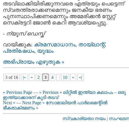
തടവിലാക്കിയിരിക്കുന്നവരെ എത്രയും പെട്ടെന്ന്
സ്വതന്ത്രരാക്കണമെന്നും ജനകീയ ഭരണം
പുനഃസ്ഥാപിക്കണമെന്നും അമേരിക്കന്‍ സ്റ്റേറ്റ്
സെക്രട്ടറി ജോണ്‍ കെറി ആവശ്യപ്പെട്ടു.
-
ന്യൂസ് ഡെസ്ക്
വായിക്കുക:
ക്രമസമാധാനം
,
തായ്‌ലാന്റ്
,
പ്രതിഷേധം
,
യുദ്ധം
അഭിപ്രായം എഴുതുക »
3 of 16
|«
«
2
3
4
10
»
»|
« Previous Page
—
« Previous
«
ലിറ്റിൽ ഇന്ത്യാ കലാപം – ഒരു
ഇന്ത്യാക്കാരന് കൂടി തടവ്
Next »
—
Next Page »
സോമാലിയന്‍ പാര്‍ലമെന്റില്‍
ഭീകരാക്രമണം
»
സ്വകാര്യതാ നയം
|
സംഘടനാ 