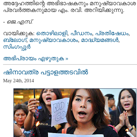
അദ്ദേഹത്തിന്റെ അഭിഭാഷകനും മനുഷ്യാവകാശ
പ്രവർത്തകനുമായ എം. രവി. അറിയിക്കുന്നു.
-
ജെ.എസ്.
വായിക്കുക:
തൊഴിലാളി
,
പീഡനം
,
പ്രതിഷേധം
,
ബ്ലോഗ്‌
,
മനുഷ്യാവകാശം
,
മാദ്ധ്യമങ്ങള്‍
,
സിംഗപ്പൂർ
അഭിപ്രായം എഴുതുക »
ഷിനാവത്ര പട്ടാളത്തടവില്‍
May 24th, 2014