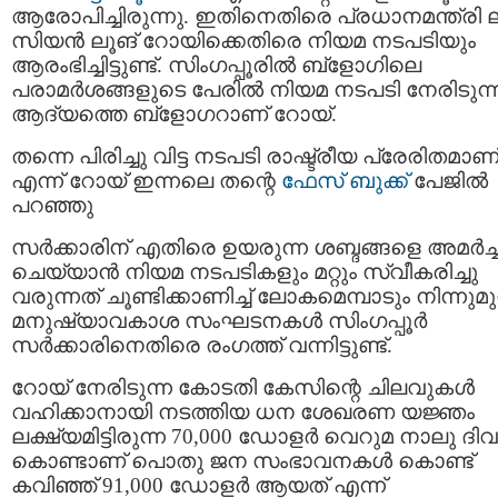
ആരോപിച്ചിരുന്നു. ഇതിനെതിരെ പ്രധാനമന്ത്രി ല
സിയൻ ലൂങ് റോയിക്കെതിരെ നിയമ നടപടിയും
ആരംഭിച്ചിട്ടുണ്ട്. സിംഗപ്പൂരിൽ ബ്ളോഗിലെ
പരാമർശങ്ങളുടെ പേരിൽ നിയമ നടപടി നേരിടുന്
ആദ്യത്തെ ബ്ളോഗറാണ് റോയ്.
തന്നെ പിരിച്ചു വിട്ട നടപടി രാഷ്ട്രീയ പ്രേരിതമാണ
എന്ന് റോയ് ഇന്നലെ തന്റെ
ഫേസ് ബുക്ക്
പേജിൽ
പറഞ്ഞു
സർക്കാരിന് എതിരെ ഉയരുന്ന ശബ്ദങ്ങളെ അമർച്
ചെയ്യാൻ നിയമ നടപടികളും മറ്റും സ്വീകരിച്ചു
വരുന്നത് ചൂണ്ടിക്കാണിച്ച് ലോകമെമ്പാടും നിന്നുമു
മനുഷ്യാവകാശ സംഘടനകൾ സിംഗപ്പൂർ
സർക്കാരിനെതിരെ രംഗത്ത് വന്നിട്ടുണ്ട്.
റോയ് നേരിടുന്ന കോടതി കേസിന്റെ ചിലവുകൾ
വഹിക്കാനായി നടത്തിയ ധന ശേഖരണ യജ്ഞം
ലക്ഷ്യമിട്ടിരുന്ന 70,000 ഡോളർ വെറുമ നാലു ദ
കൊണ്ടാണ് പൊതു ജന സംഭാവനകൾ കൊണ്ട്
കവിഞ്ഞ് 91,000 ഡോളർ ആയത് എന്ന്