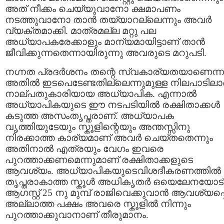
അത് നീക്കം ചെയ്യുവാനോ ക്ഷമാപണം
നടത്തുവാനോ താന്‍ തയ്യാറല്ലെന്നും അവര്‍
വ്യക്തമാക്കി. മാത്രമല്ല മറ്റു പല
അധ്യാപകരേക്കാളും മാന്യമായിട്ടാണ് താന്‍
ജീവിക്കുന്നതെന്നായിരുന്നു അവരുടെ മറുപടി.
നഗ്നത പ്രദര്‍ശനം തന്റെ സ്വകാര്യതയാണെന്ന
അതില്‍ ഇടപെടേണ്ടതില്ലെന്നുമുള്ള നിലപാടില
നാല്പതുകാരിയായ അധ്യാപിക. എന്നാല്‍
അധ്യാപികയുടെ ഈ നടപടിയില്‍ രക്ഷിതാക്കള്‍
കടുത്ത അസംതൃപ്തരാണ്. അധ്യാപക
വൃത്തിയുടേയും സ്കൂളിന്റെയും അന്തസ്സിനു
നിരക്കാത്ത കാര്യമാണ് അവര്‍ ചെയ്തതെന്നും
അതിനാല്‍ എത്രയും വേഗം ഇവരെ
പുറത്താക്കണമെന്നുമാണ് രക്ഷിതാക്കളുടെ
ആവശ്യം. അധ്യാപികയുടെവിശദീകരണത്തില്‍
തൃപ്തരാകാത്ത സ്കൂള്‍ അധികൃതര്‍ ഒയെലേനയോട്
ആഗസ്റ്റ് 25 നു മുമ്പ് രാജിവെക്കുവാന്‍ ആവശ്യപ്പെട
അല്ലാത്ത പക്ഷം അവരെ സ്കൂളില്‍ നിന്നും
പുറത്താക്കുവാനാണ് തീരുമാനം.