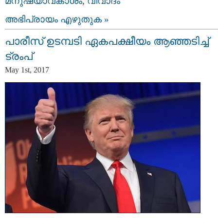
മനുഷ്യാവകാശം
,
വിവാദം
അഭിപ്രായം എഴുതുക »
പാരീസ് ഉടമ്പടി ഏകപക്ഷീയം ആഞ്ഞടിച്ച്
ട്രംപ്
May 1st, 2017