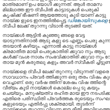
മാത്രമാണ് ഉപ യോഗി ക്കുന്നത്. ആൾ താമസ
മില്ലാത്ത ഈ ദ്വീപിൽ കാട്ടാടുകൾ പെരുകി
കൃഷിക്ക് ഭീഷണി ആയത്തോടു കൂടി യാണ് കാട്ടു
നായ്ക്ക ളുടെ ഇനത്തിൽപ്പെട്ട
ഡിങ്കോയിസുകളെ
ദ്വീപി ലേക്ക്‌ തുറന്നു വിടാൻ തുടങ്ങി യത്.
നായ്ക്കൾ ആട്ടിൻ കുഞ്ഞു ങ്ങളെ വേട്ട
യാടുന്നതിനാൽ ആടു കളു ടെ എണ്ണം പെരു കുന്ന
തടയാൻ കഴിയും. എന്നാൽ കാട്ടു നായ്ക്കൾ
ക്രമാതീത മായി പെരുകാതിരി ക്കുവാ നും ആടു
കൾക്ക് വംശ നാശം സംഭവിക്കാതിരി ക്കുവാ നും വ
തായ മുൻ കരുതലു കളും അവർ സ്വീകരി ച്ചിട്ടുണ്ട
നായ്ക്കളെ ദ്വീപി ലേക്ക്‌ തുറന്നു വിടുന്നത് വളരെ
സാവധാനം പ്രവർ ത്തിക്കുന്ന ഒരു തരം വിഷം കുത
വെച്ചാണ്. ഒരു വർഷ ത്തിന് ശേഷം വിഷ ത്തിന്റെ
വീര്യം കൂടി നായ്ക്കൾ കൊല്ല പ്പെ ടു കയും
ചെയ്യും. മനുഷ്യത്വ രഹിത മായ ഈ നടപടിക്ക
എതിരെ പരിസ്ഥിതി പ്രവർത്തക രുടെയും സം
കളുടെയും എതിര്‍പ്പു ശക്തമായി. തുടർന്ന്
നായ്ക്കളെ തുറന്നു വിടുന്ന ഈ രീതി അവിടുത്തെ