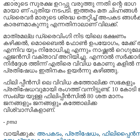
ക്കാരുടെ സുരക്ഷ ഉറപ്പു വരുത്തു ന്നതി ന്റെ ഭാഗ
മായാ ണ് പുതിയ നടപടി. ഇത്തരം മത ചിഹ്നങ്ങള്‍
ഡ്രൈവര്‍ മാരുടെ ശ്രദ്ധ തെറ്റിച്ച് അപകട ങ്ങള്‍ക്
കാരണമാകുന്നു എന്നതിനാലാണ് വിലക്ക്.
മാത്രമല്ല ഡ്രൈവിംഗി നിട യിലെ ഭക്ഷണം
കഴിക്കല്‍, മൊബൈല്‍ ഫോണ്‍ ഉപയോഗം, മേക്ക് അ
എന്നിവ യും നിരോധിച്ചു എന്നും നാഷ്ണല്‍ റെഗുലേറ്
ഏജന്‍സി വക്താവ് അറിയിച്ചു. എന്നാല്‍ സര്‍ക്കാര്
നിര്‍ദ്ദേശ ത്തിന്ന് എതിരെ വിവിധ കോണു കളില്‍ നി
പ്രതിഷേധം ഇതിനകം ഉയര്‍ന്നു കഴിഞ്ഞു.
ഫിലി പ്പീന്‍സി ലെ വിവിധ കത്തോലിക്ക സഭകളും
പ്രതിഷേധവുമായി രംഗത്ത് വന്നിട്ടുണ്ട്. 10 കോടി
സംഖ്യ യുള്ള ഫിലിപ്പീന്‍സില്‍ 80 ശത മാനം
ജനങ്ങളും ജനങ്ങളും കത്തോലിക്ക
വിശ്വാസികളാണ്.
-
pma
വായിക്കുക:
അപകടം
,
പ്രതിഷേധം
,
ഫിലിപ്പൈന്‍സ