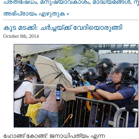
പ്രതിഷേധം
,
മനുഷ്യാവകാശം
,
മാദ്ധ്യമങ്ങള്‍
,
സ്
അഭിപ്രായം എഴുതുക »
കുട മടക്കി: ചർച്ചയ്ക്ക് വേദിയൊരുങ്ങി
October 8th, 2014
ഹോങ്ങ് കോങ്ങ്: ജനാധിപത്യം എന്ന