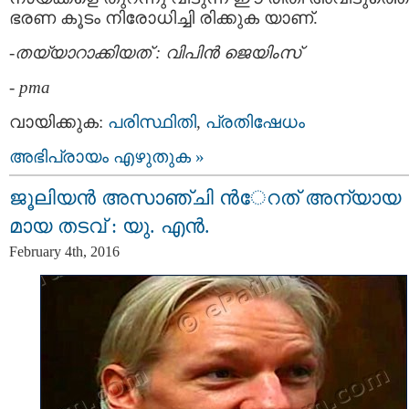
ഭരണ കൂടം നിരോധിച്ചി രിക്കുക യാണ്.
-തയ്യാറാക്കിയത് : വിപിന്‍ ജെയിംസ്
-
pma
വായിക്കുക:
പരിസ്ഥിതി
,
പ്രതിഷേധം
അഭിപ്രായം എഴുതുക »
ജൂലിയൻ അസാഞ്ചി ന്‍േറത് അന്യായ
മായ തടവ് : യു. എൻ.
February 4th, 2016