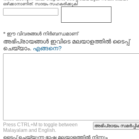
ഒഴിക്കാനാണിത്. സദയം സഹകരിക്കുക!
* ഈ വിവരങ്ങള്‍ നിര്‍ബന്ധമാണ്
അഭിപ്രായങ്ങള്‍ ഇവിടെ മലയാളത്തില്‍ ടൈപ്പ്
ചെയ്യാം.
എങ്ങനെ?
Press CTRL+M to toggle between
Malayalam and English.
ടൈപ്പ്‌ ചെയ്യുന്ന ഭാഷ മലയാളത്തില്‍ നിന്നും