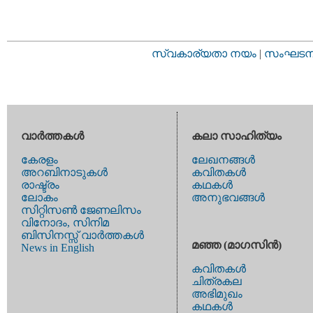
സ്വകാര്യതാ നയം
|
സംഘടനാ 
വാര്‍ത്തകള്‍
കലാ സാഹിത്യം
കേരളം
ലേഖനങ്ങള്‍
അറബിനാടുകള്‍
കവിതകള്‍
രാഷ്ട്രം
കഥകള്‍
ലോകം
അനുഭവങ്ങള്‍
സിറ്റിസണ്‍ ജേണലിസം
വിനോദം, സിനിമ
ബിസിനസ്സ് വാര്‍ത്തകള്‍
മഞ്ഞ (മാഗസിന്‍)
News in English
കവിതകള്‍
ചിത്രകല
അഭിമുഖം
കഥകള്‍