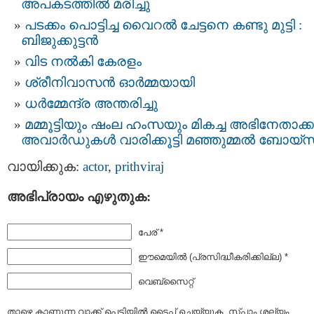
അപകടത്തില്‍ മരിച്ചു
പടക്കം പൊട്ടിച്ച വൈറൽ ചേട്ടനെ കണ്ടു മുട്ടി :
ബിജുക്കുട്ടൻ
വിട നല്‍കി കേരളം
ശ്രീനിവാസന്‍ ഓര്‍മ്മയായി
ധര്‍മ്മേന്ദ്ര അന്തരിച്ചു
മമ്മൂട്ടിയും ഷംല ഹംസയും മികച്ച അഭിനേതാക്ക
അവാർഡുകൾ വാരിക്കൂട്ടി മഞ്ഞുമ്മൽ ബോയ്സ
വായിക്കുക:
actor
,
prithviraj
അഭിപ്രായം എഴുതുക:
പേര് *
ഈമെയില്‍ (പ്രസിദ്ധീകരിക്കില്ല) *
വെബ്സൈറ്റ്
താഴെ കാണുന്ന വാക്ക് പെട്ടിയില്‍ ടൈപ്പ്‌ ചെയ്യുക. സ്പാം ശല്യം