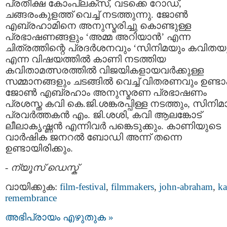
പ്രതീക്ഷ കോംപ്ലക്സ്, വടക്കെ റോഡ്,
ചങ്ങരംകുളത്ത് വെച്ച് നടത്തുന്നു. ജോണ്‍
എബ്രഹാമിനെ അനുസ്മരിച്ചു കൊണ്ടുള്ള
പ്രഭാഷണങ്ങളും ‘അമ്മ അറിയാന്‍’ എന്ന
ചിത്രത്തിന്റെ പ്രദര്‍ശനവും ‘സിനിമയും കവിതയു
എന്ന വിഷയത്തില്‍ കാണി നടത്തിയ
കവിതാമത്സരത്തില്‍ വിജയികളായവര്‍ക്കുള്ള
സമ്മാനങ്ങളും ചടങ്ങില്‍ വെച്ച് വിതരണവും ഉണ്ട
ജോണ്‍ എബ്രഹാം അനുസ്മരണ പ്രഭാഷണം
പ്രശസ്ത കവി കെ.ജി.ശങ്കരപ്പിള്ള നടത്തും, സിനിമ
പ്രവര്‍ത്തകന്‍ എം. ജി.ശശി, കവി ആലങ്കോട്
ലീലാകൃഷ്ണന്‍ എന്നിവര്‍ പങ്കെടുക്കും. കാണിയുടെ
വാര്‍ഷിക ജനറല്‍ ബോഡി അന്ന് തന്നെ
ഉണ്ടായിരിക്കും.
-
ന്യൂസ് ഡെസ്ക്
വായിക്കുക:
film-festival
,
filmmakers
,
john-abraham
,
ka
remembrance
അഭിപ്രായം എഴുതുക »