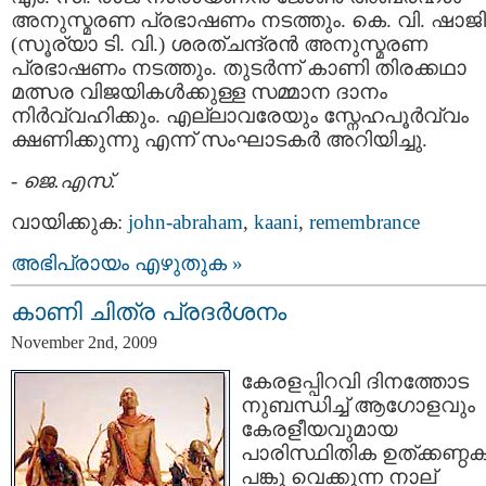
അനുസ്മരണ പ്രഭാഷണം നടത്തും. കെ. വി. ഷാജി
(സൂര്യാ ടി. വി.) ശരത്ചന്ദ്രന്‍ അനുസ്മരണ
പ്രഭാഷണം നടത്തും. തുടര്‍ന്ന് കാണി തിരക്കഥാ
മത്സര വിജയികള്‍ക്കുള്ള സമ്മാന ദാനം
നിര്‍വ്വഹിക്കും. എല്ലാവരേയും സ്നേഹപൂര്‍വ്വം
ക്ഷണിക്കുന്നു എന്ന് സംഘാടകര്‍ അറിയിച്ചു.
-
ജെ.എസ്.
വായിക്കുക:
john-abraham
,
kaani
,
remembrance
അഭിപ്രായം എഴുതുക »
കാണി ചിത്ര പ്രദര്‍ശനം
November 2nd, 2009
കേരളപ്പിറവി ദിനത്തോട
നുബന്ധിച്ച് ആഗോളവും
കേരളീയവുമായ
പാരിസ്ഥിതിക ഉത്ക്കണ്ഠക
പങ്കു വെക്കുന്ന നാല്