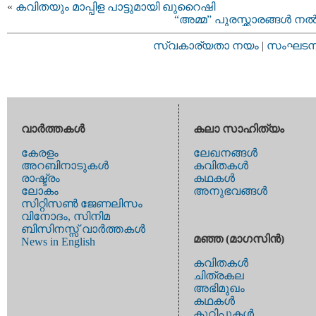
«
കവിതയും മാപ്പിള പാട്ടുമായി ഖുറൈഷി
“അമ്മ” പുരസ്ക്കാരങ്ങള്‍ നല്
സ്വകാര്യതാ നയം
|
സംഘടനാ 
വാര്‍ത്തകള്‍
കലാ സാഹിത്യം
കേരളം
ലേഖനങ്ങള്‍
അറബിനാടുകള്‍
കവിതകള്‍
രാഷ്ട്രം
കഥകള്‍
ലോകം
അനുഭവങ്ങള്‍
സിറ്റിസണ്‍ ജേണലിസം
വിനോദം, സിനിമ
ബിസിനസ്സ് വാര്‍ത്തകള്‍
മഞ്ഞ (മാഗസിന്‍)
News in English
കവിതകള്‍
ചിത്രകല
അഭിമുഖം
കഥകള്‍
കുറിപ്പുകള്‍