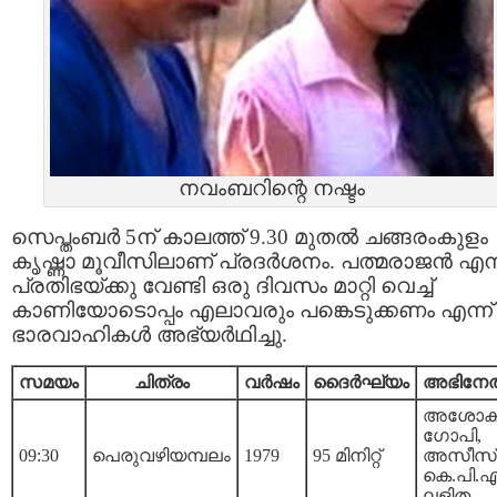
നവംബറിന്റെ നഷ്ടം
സെപ്തംബര്‍ 5ന് കാലത്ത് 9.30 മുതല്‍ ചങ്ങരംകുളം
കൃഷ്ണാ മൂവീസിലാണ് പ്രദര്‍ശനം. പത്മരാജന്‍ എന
പ്രതിഭയ്ക്കു വേണ്ടി ഒരു ദിവസം മാറ്റി വെച്ച്‌
കാണിയോടൊപ്പം എലാവരും പങ്കെടുക്കണം എന്ന്
ഭാരവാഹികള്‍ അഭ്യര്‍ഥിച്ചു.
സമയം
ചിത്രം
വര്‍ഷം
ദൈര്‍ഘ്യം
അഭിനേതാ
അശോകന
ഗോപി,
09:30
പെരുവഴിയമ്പലം
1979
95 മിനിറ്റ്‌
അസീസ്
കെ.പി.എ
ലളിത