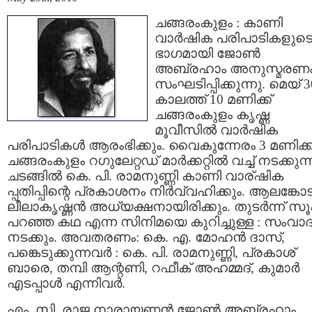
ചങ്ങരംകുളം : കാണി
വാര്‍ഷിക പരിപാടികളുട
ഭാഗമായി ജോണ്‍
അബ്രഹാം അനുസ്മരണ
സംഘടിപ്പിക്കുന്നു. മെയ്‌ 3
കാലത്ത് 10 മണിക്ക്
ചങ്ങരംകുളം കൃഷ്ണ
മൂവീസില്‍ വാര്‍ഷിക
പരിപാടികള്‍ ആരംഭിക്കും. വൈകുന്നേരം 3 മണിക്ക
ചങ്ങരംകുളം റഗുലേറ്റഡ് മാര്‍ക്കറ്റില്‍ വച്ച് നടക്കുന്
ചടങ്ങില്‍ കെ. പി. രാമനുണ്ണി കാണി വാര്ഷിക
പ്പതിപ്പിന്റെ പ്രകാശനം നിര്‍വ്വഹിക്കും. ആലങ്കോട
ലീലാകൃഷ്ണന്‍ അധ്യക്ഷനായിരിക്കും. തുടര്‍ന്ന് സ
പറഞ്ഞ കഥ എന്ന സിനിമയെ കുറിച്ചുള്ള : സംവാദ
നടക്കും. അവതരണം: കെ. എ. മോഹന്‍ ദാസ്,
പങ്കെടുക്കുന്നവര്‍ : കെ. പി. രാമനുണ്ണി, പ്രകാശ്
ബാരെ, തമ്പി ആന്റണി, റഫീക് അഹമ്മദ്‌, കുമാര്‍
എടപ്പാള്‍ എന്നിവര്‍.
എം. സി. രാജ നാരായണന്‍ ജോണ്‍ അബ്രഹാം