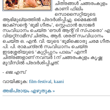
ചിത്രങ്ങള്‍ ചങ്ങരംകുളം
കാണി ഫിലിം
സൊസൈറ്റിയുടെ
ആഭിമുഖ്യത്തില്‍ പ്രദര്‍ശിപ്പിച്ചു. മൈക്കേല്‍
ജാക്സന്റെ ’ഭൂമി ഗീതം’, സ്റ്റെഫാന്‍ ഗോജര്‍
സംവിധാനം ചെയ്ത ‘ഔള്‍ ആന്റ് ദി സ്പാരൊ’ എ
വിയറ്റ്നാമീസ് ചിത്രം, ആര്‍. ശരത് സംവിധാനം
ചെയ്ത ഒ. എന്‍. വി. യുടെ ‘ഭൂമിക്കൊരു ചരമ ഗീതം
പി. പി. രാമചന്ദ്രന്‍ സംവിധാനം ചെയ്ത
ഇടശ്ശേരിയുടെ ‘കുറ്റിപ്പുറം പാലം” എന്നീ
ചിത്രങ്ങളാണ് നവമ്പര്‍ 1ന് ചങ്ങരംകുളം കൃഷ്ണ
മൂവീസില്‍ പ്രദര്‍ശിപ്പിച്ചത്.
-
ജെ.എസ്.
വായിക്കുക:
film-festival
,
kaani
അഭിപ്രായം എഴുതുക »