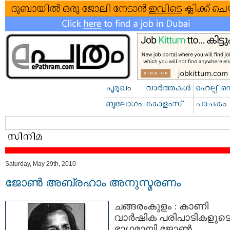
Saturday, May 29th, 2010
ജോണ്‍ അബ്രഹാം അനുസ്മരണം
ചങ്ങരംകുളം : കാണി
വാര്‍ഷിക പരിപാടികളുട
ഭാഗമായി ജോണ്‍