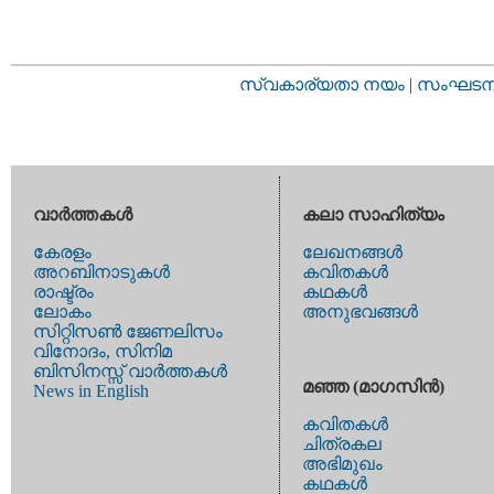
സ്വകാര്യതാ നയം
|
സംഘടനാ 
വാര്‍ത്തകള്‍
കലാ സാഹിത്യം
കേരളം
ലേഖനങ്ങള്‍
അറബിനാടുകള്‍
കവിതകള്‍
രാഷ്ട്രം
കഥകള്‍
ലോകം
അനുഭവങ്ങള്‍
സിറ്റിസണ്‍ ജേണലിസം
വിനോദം, സിനിമ
ബിസിനസ്സ് വാര്‍ത്തകള്‍
മഞ്ഞ (മാഗസിന്‍)
News in English
കവിതകള്‍
ചിത്രകല
അഭിമുഖം
കഥകള്‍