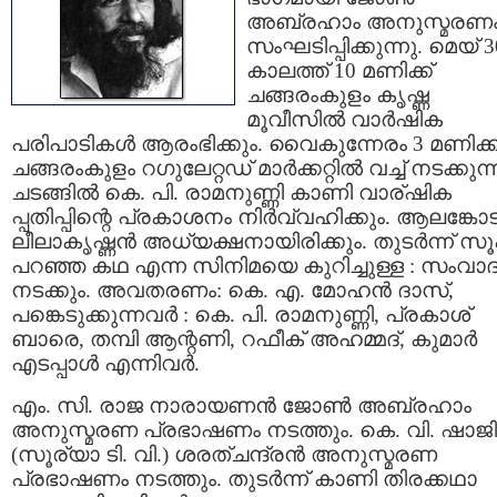
അബ്രഹാം അനുസ്മരണ
സംഘടിപ്പിക്കുന്നു. മെയ്‌ 3
കാലത്ത് 10 മണിക്ക്
ചങ്ങരംകുളം കൃഷ്ണ
മൂവീസില്‍ വാര്‍ഷിക
പരിപാടികള്‍ ആരംഭിക്കും. വൈകുന്നേരം 3 മണിക്ക
ചങ്ങരംകുളം റഗുലേറ്റഡ് മാര്‍ക്കറ്റില്‍ വച്ച് നടക്കുന്
ചടങ്ങില്‍ കെ. പി. രാമനുണ്ണി കാണി വാര്ഷിക
പ്പതിപ്പിന്റെ പ്രകാശനം നിര്‍വ്വഹിക്കും. ആലങ്കോട
ലീലാകൃഷ്ണന്‍ അധ്യക്ഷനായിരിക്കും. തുടര്‍ന്ന് സ
പറഞ്ഞ കഥ എന്ന സിനിമയെ കുറിച്ചുള്ള : സംവാദ
നടക്കും. അവതരണം: കെ. എ. മോഹന്‍ ദാസ്,
പങ്കെടുക്കുന്നവര്‍ : കെ. പി. രാമനുണ്ണി, പ്രകാശ്
ബാരെ, തമ്പി ആന്റണി, റഫീക് അഹമ്മദ്‌, കുമാര്‍
എടപ്പാള്‍ എന്നിവര്‍.
എം. സി. രാജ നാരായണന്‍ ജോണ്‍ അബ്രഹാം
അനുസ്മരണ പ്രഭാഷണം നടത്തും. കെ. വി. ഷാജി
(സൂര്യാ ടി. വി.) ശരത്ചന്ദ്രന്‍ അനുസ്മരണ
പ്രഭാഷണം നടത്തും. തുടര്‍ന്ന് കാണി തിരക്കഥാ