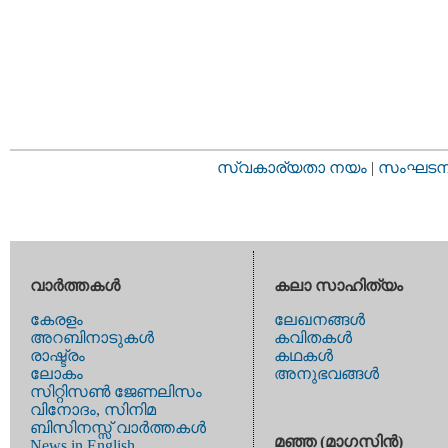
സ്വകാര്യതാ നയം
|
സംഘടനാ 
വാര്‍ത്തകള്‍
കലാ സാഹിത്യം
കേരളം
ലേഖനങ്ങള്‍
അറബിനാടുകള്‍
കവിതകള്‍
രാഷ്ട്രം
കഥകള്‍
ലോകം
അനുഭവങ്ങള്‍
സിറ്റിസണ്‍ ജേണലിസം
വിനോദം, സിനിമ
ബിസിനസ്സ് വാര്‍ത്തകള്‍
മഞ്ഞ (മാഗസിന്‍)
News in English