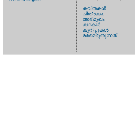
കവിതകള്‍
ചിത്രകല
അഭിമുഖം
കഥകള്‍
കുറിപ്പുകള്‍
മരമെഴുതുന്നത്