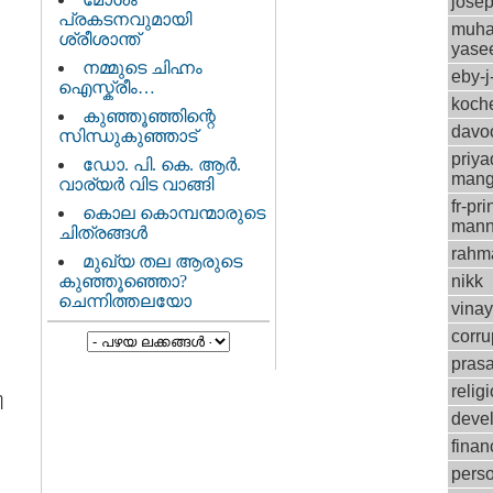
josep
പ്രകടനവുമായി
muh
ശ്രീശാന്ത്
yase
നമ്മുടെ ചിഹ്നം
eby-j
ഐസ്ക്രീം…
koch
കുഞ്ഞൂഞ്ഞിന്റെ
davo
സിന്ധുകുഞ്ഞാട്
priya
ഡോ. പി. കെ. ആര്‍.
mang
വാര്യര്‍ വിട വാങ്ങി
fr-pri
കൊല കൊമ്പന്മാരുടെ
mann
ചിത്രങ്ങള്‍
rahm
മുഖ്യ തല ആരുടെ
കുഞ്ഞൂഞ്ഞൊ?
nikk
ചെന്നിത്തലയോ
vinay
corru
pras
relig
ി
deve
finan
perso