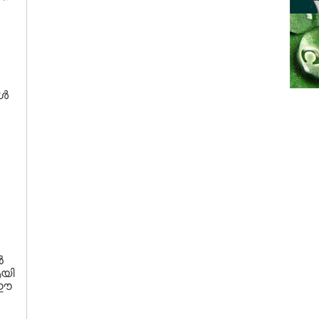
്‍
‍
ആയി
 ഈ