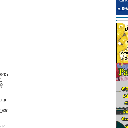
ാശനം
ു
റെ
തായ
ുടെ
എം.