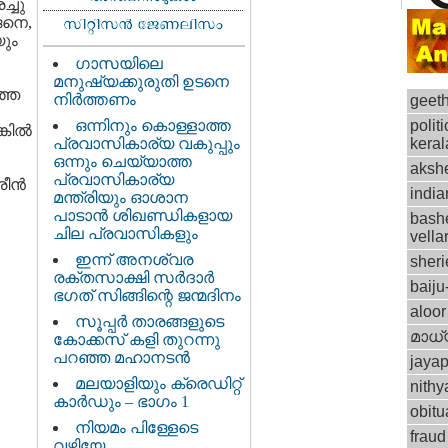
്ചു
്ങനെ,
യും
ഗാസയിലെ
മനുഷ്യക്കുരുതി ഉടനെ
ഞ്ഞ
നിര്‍ത്തണം
geet
ഒന്നിനും കൊള്ളാത്ത
polit
കില്‍
പ്രവാസികാര്യ വകുപ്പും
keral
ഒന്നും ചെയ്യാത്ത
aksh
പ്രവാസികാര്യ
ീന്‍
india
മന്ത്രിയും ഓശാന
പാടാന്‍ ശിഖണ്ഡികളായ
bash
ചില പ്രവാസികളും
vella
ഇന്ന് അനശ്വര
sheri
രക്തസാക്ഷി സര്‍ദാര്‍
baiju
ഭഗത് സിങ്ങിന്റെ ജന്മദിനം
aloor
സൂപ്പര്‍ താരങ്ങളുടെ
മാധ്
കോക്കസ് കളി തുറന്നു
പറഞ്ഞ മഹാനടന്‍
jaya
മലയാളിയും ക്രെഡിറ്റ്‌
nithy
കാര്‍ഡും – ഭാഗം 1
obitu
നിയമം പിള്ളേടെ
fraud
വഴിയേ…