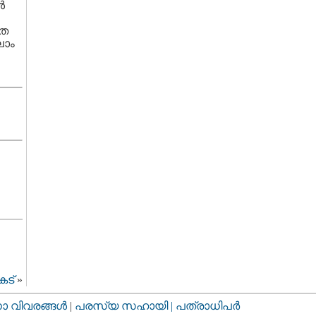
‍
തെ
ലാം
േട്
»
വിവരങ്ങള്‍
|
പരസ്യ സഹായി |
പത്രാധിപര്‍