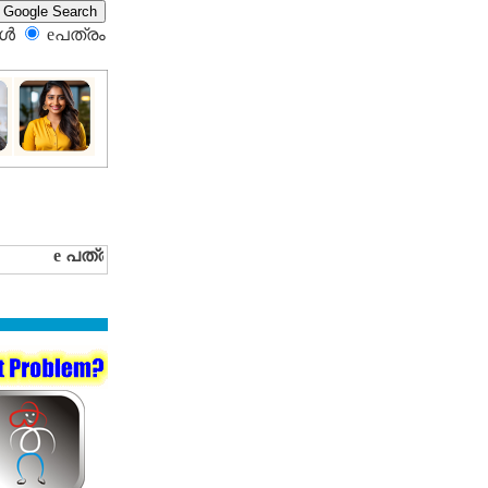
്‍
eപത്രം‍