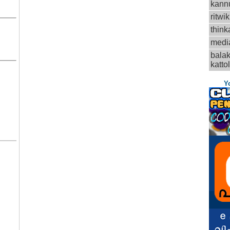
kann
ritwik
think
medi
balak
kattol
Y