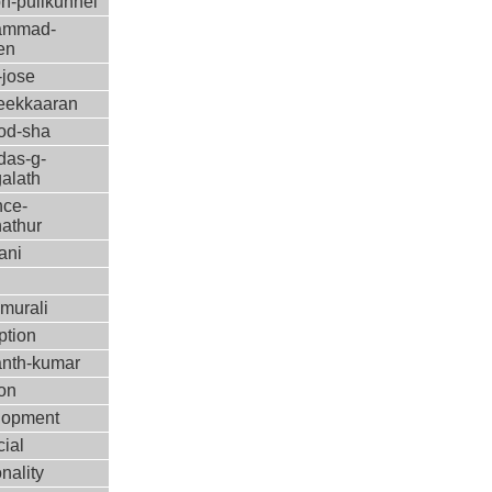
h-pulikunnel
ammad-
en
-jose
eekkaaran
od-sha
das-g-
alath
nce-
athur
ani
murali
ption
anth-kumar
ion
lopment
cial
nality