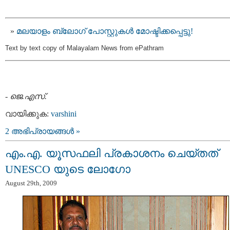
മലയാളം ബ്ലോഗ് പോസ്റ്റുകള്‍ മോഷ്ടിക്കപ്പെട്ടു!
Text by text copy of Malayalam News from ePathram
-
ജെ.എസ്.
വായിക്കുക:
varshini
2 അഭിപ്രായങ്ങള്‍ »
എം.എ. യൂസഫലി പ്രകാശനം ചെയ്തത്
UNESCO യുടെ ലോഗോ
August 29th, 2009