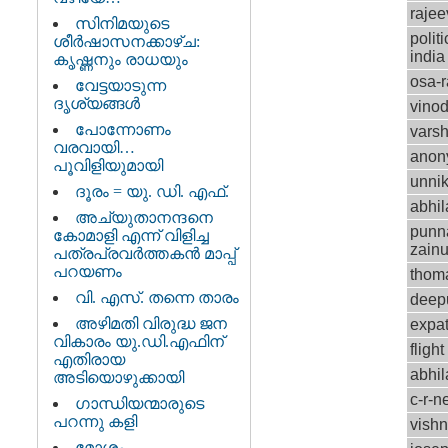
rajee
സിനിമയുടെ
polit
ശീര്‍ഷാസനക്കാഴ്ച:
india
കൃഷ്ണനും രാധയും
osa-
വേട്ടയാടുന്ന
ദൃശ്യങ്ങള്‍
vino
പോന്നോണം
varsh
വരവായി…
anon
പൂവിളിയുമായി
unnik
ദൂരം = യു. ഡി. എഫ്.
abhi
അച്യുതാനന്ദനെ
punn
കോമാളി എന്ന് വിളിച്ച
zain
പത്രപ്രവര്‍ത്തകന്‍ മാപ്പ്
പറയണം
thom
വി. എസ്. തന്നെ താരം
deep
അഴിമതി വിരുദ്ധ ജന
expat
വികാരം യു.ഡി.എഫിന്
flight
എതിരായ
abhi
അടിയൊഴുക്കായി
c-r-n
ഗാന്ധിയന്മാരുടെ
പറന്നു കളി
vish
മോശം