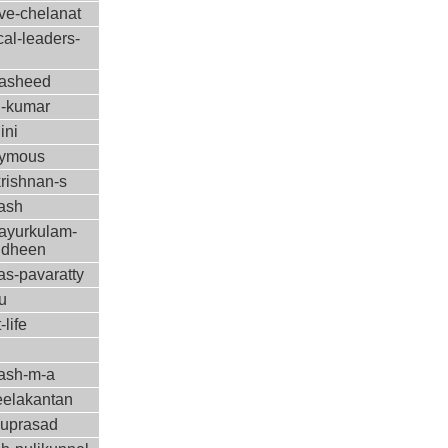
ve-chelanat
ical-leaders-
rasheed
d-kumar
ini
ymous
rishnan-s
lash
ayurkulam-
udheen
as-pavaratty
u
-life
lash-m-a
eelakantan
nuprasad