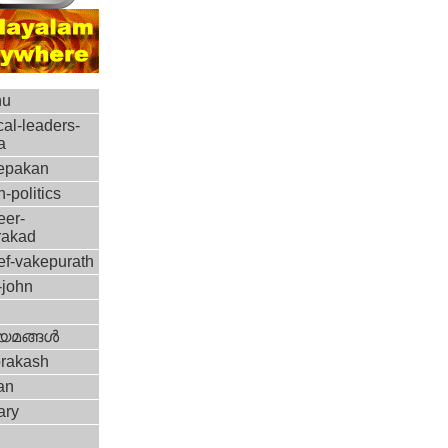
hu
ical-leaders-
a
epakan
n-politics
eer-
rakad
ef-vakepurath
-john
യമങ്ങള്‍
prakash
an
ary