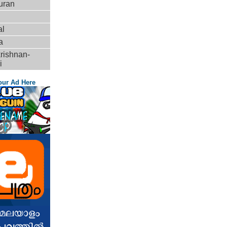
uran
al
a
rishnan-
i
our Ad Here