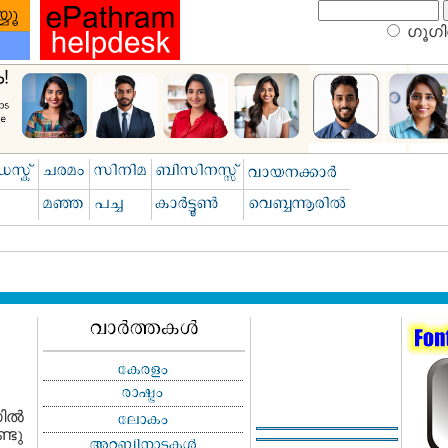
ഗൂഗിള
ല്‍
്ടു