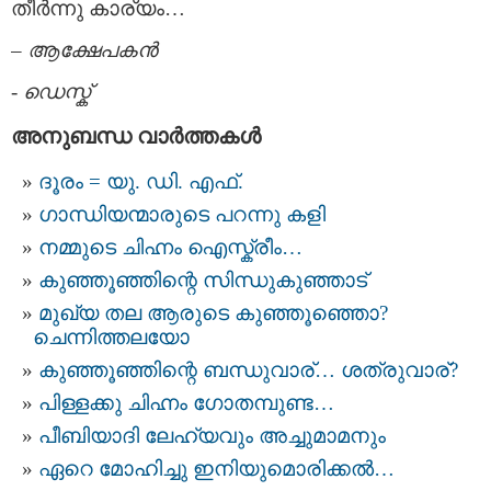
തീര്‍ന്നു കാര്യം…
–
ആക്ഷേപകന്‍
-
ഡെസ്ക്
അനുബന്ധ വാര്‍ത്തകള്‍
ദൂരം = യു. ഡി. എഫ്.
ഗാന്ധിയന്മാരുടെ പറന്നു കളി
നമ്മുടെ ചിഹ്നം ഐസ്ക്രീം…
കുഞ്ഞൂഞ്ഞിന്റെ സിന്ധുകുഞ്ഞാട്
മുഖ്യ തല ആരുടെ കുഞ്ഞൂഞ്ഞൊ?
ചെന്നിത്തലയോ
കുഞ്ഞൂഞ്ഞിന്റെ ബന്ധുവാര്… ശത്രുവാര്?
പിള്ളക്കു ചിഹ്നം ഗോതമ്പുണ്ട…
പീബിയാദി ലേഹ്യവും അച്ചുമാമനും
ഏറെ മോഹിച്ചു ഇനിയുമൊരിക്കല്‍…