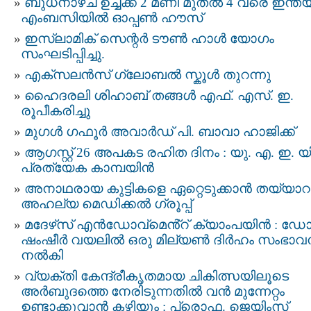
ബുധനാഴ്ച ഉച്ചക്ക് 2 മണി മുതൽ 4 വരെ ഇന്ത
എംബസിയിൽ ഓപ്പൺ ഹൗസ്
ഇസ്‌ലാമിക് സെന്റർ ടൗൺ ഹാൾ യോഗം
സംഘടിപ്പിച്ചു.
എക്സലൻസ് ഗ്ലോബൽ സ്കൂൾ തുറന്നു
ഹൈദരലി ശിഹാബ് തങ്ങൾ എഫ്. എസ്. ഇ.
രൂപീകരിച്ചു
മുഗള്‍ ഗഫൂര്‍ അവാര്‍ഡ് പി. ബാവാ ഹാജിക്ക്
ആഗസ്റ്റ് 26 അപകട രഹിത ദിനം : യു. എ. ഇ. യി
പ്രത്യേക കാമ്പയിന്‍
അനാഥരായ കുട്ടികളെ ഏറ്റെടുക്കാൻ തയ്യാറ
അഹല്യ മെഡിക്കല്‍ ഗ്രൂപ്പ്
മദേഴ്‌സ് എൻഡോവ്‌മെൻ്റ് ക്യാംപയിൻ : ഡോ
ഷംഷീർ വയലിൽ ഒരു മില്യൺ ദിർഹം സംഭാവ
നൽകി
വ്യക്തി കേന്ദ്രീകൃതമായ ചികിത്സയിലൂടെ
അർബുദത്തെ നേരിടുന്നതിൽ വൻ മുന്നേറ്റം
ഉണ്ടാക്കുവാൻ കഴിയും : പ്രൊഫ. ജെയിംസ്