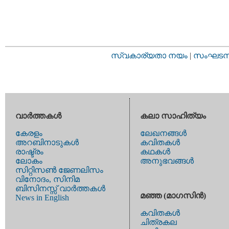
സ്വകാര്യതാ നയം
|
സംഘടനാ 
വാര്‍ത്തകള്‍
കലാ സാഹിത്യം
കേരളം
ലേഖനങ്ങള്‍
അറബിനാടുകള്‍
കവിതകള്‍
രാഷ്ട്രം
കഥകള്‍
ലോകം
അനുഭവങ്ങള്‍
സിറ്റിസണ്‍ ജേണലിസം
വിനോദം, സിനിമ
ബിസിനസ്സ് വാര്‍ത്തകള്‍
മഞ്ഞ (മാഗസിന്‍)
News in English
കവിതകള്‍
ചിത്രകല