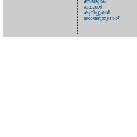
അഭിമുഖം
കഥകള്‍
കുറിപ്പുകള്‍
മരമെഴുതുന്നത്