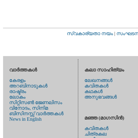
സ്വകാര്യതാ നയം
|
സംഘടനാ 
വാര്‍ത്തകള്‍
കലാ സാഹിത്യം
കേരളം
ലേഖനങ്ങള്‍
അറബിനാടുകള്‍
കവിതകള്‍
രാഷ്ട്രം
കഥകള്‍
ലോകം
അനുഭവങ്ങള്‍
സിറ്റിസണ്‍ ജേണലിസം
വിനോദം, സിനിമ
ബിസിനസ്സ് വാര്‍ത്തകള്‍
മഞ്ഞ (മാഗസിന്‍)
News in English
കവിതകള്‍
ചിത്രകല