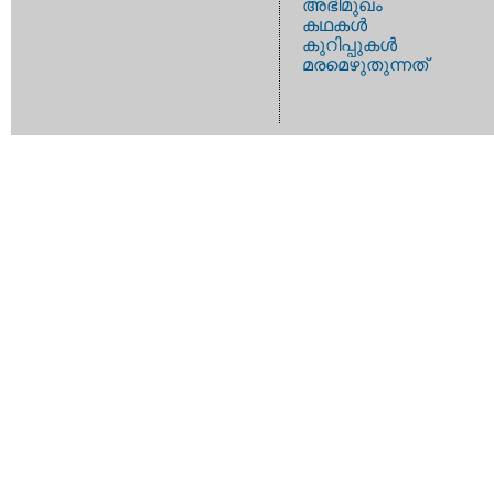
അഭിമുഖം
കഥകള്‍
കുറിപ്പുകള്‍
മരമെഴുതുന്നത്