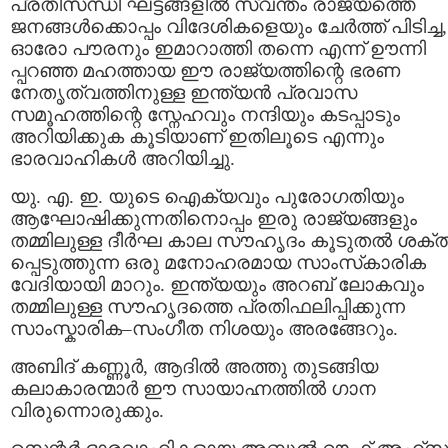
പ്രതിസന്ധി ഘട്ടങ്ങളിൽ സ്വന്തം രാജ്യത്തെ
ജനങ്ങൾക്കൊപ്പം വിദേശികളെയും ചേർത്ത് പിടിച്ച,
ഓരോ പൗരനും ഇമാറാത്തി തന്നെ എന്ന് ഊന്നി
പ്പറഞ്ഞ മഹത്തായ ഈ രാജ്യത്തിന്റെ ഭരണ
നേതൃത്വത്തിനുള്ള ഇന്ത്യൻ പ്രവാസ
സമൂഹത്തിന്റെ സ്നേഹവും നന്ദിയും കടപ്പാടും
അറിയിക്കുക കൂടിയാണ് ഇതിലൂടെ എന്നും
ഭാരവാഹികൾ അറിയിച്ചു.
യു. എ. ഇ. യുടെ ഐക്യവും പുരോഗതിയും
ആഘോഷിക്കുന്നതിനൊപ്പം ഇരു രാജ്യങ്ങളും
തമ്മിലുള്ള ദീർഘ കാല സൗഹൃദം കൂടുതൽ ശക്ത
പ്പെടുത്തുന്ന ഒരു മനോഹരമായ സാംസ്‌കാരിക
വേദിയായി മാറും. ഇന്ത്യയും അറബ് ലോകവും
തമ്മിലുള്ള സൗഹൃദത്തെ പ്രതിഫലിപ്പിക്കുന്ന
സാംസ്കാരിക–സംഗീത നിശയും അരങ്ങേറും.
അബിദ് കണ്ണൂർ, ആദിൽ അത്തു തുടങ്ങിയ
കലാകാരന്മാർ ഈ സായാഹ്നത്തിൽ ഗാന
വിരുന്നൊരുക്കും.