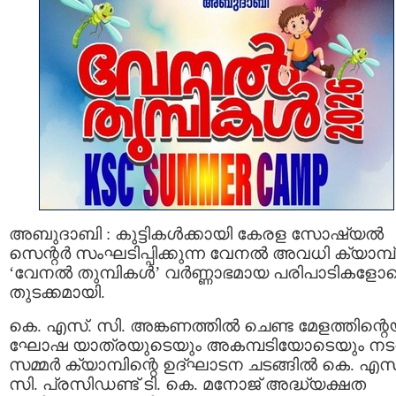
അബുദാബി : കുട്ടികൾക്കായി കേരള സോഷ്യൽ
സെന്റർ സംഘടിപ്പിക്കുന്ന വേനൽ അവധി ക്യാമ്പ്
‘വേനൽ തുമ്പികൾ’ വർണ്ണാഭമായ പരിപാടികളോ
തുടക്കമായി.
കെ. എസ്. സി. അങ്കണത്തിൽ ചെണ്ട മേളത്തിന്റെ
ഘോഷ യാത്രയുടെയും അകമ്പടിയോടെയും നടന
സമ്മർ ക്യാമ്പിന്റെ ഉദ്ഘാടന ചടങ്ങിൽ കെ. എസ്
സി. പ്രസിഡണ്ട് ടി. കെ. മനോജ് അദ്ധ്യക്ഷത