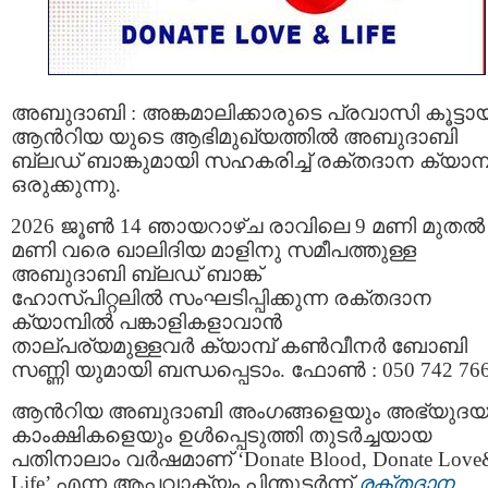
അബുദാബി : അങ്കമാലിക്കാരുടെ പ്രവാസി കൂട്ടായ
ആൻറിയ യുടെ ആഭിമുഖ്യത്തിൽ അബുദാബി
ബ്ലഡ് ബാങ്കുമായി സഹകരിച്ച് രക്തദാന ക്യാമ്പ
ഒരുക്കുന്നു.
2026 ജൂൺ 14 ഞായറാഴ്ച രാവിലെ 9 മണി മുതൽ
മണി വരെ ഖാലിദിയ മാളിനു സമീപത്തുള്ള
അബുദാബി ബ്ലഡ് ബാങ്ക്
ഹോസ്പിറ്റലിൽ സംഘടിപ്പിക്കുന്ന രക്തദാന
ക്യാമ്പിൽ പങ്കാളികളാവാൻ
താല്പര്യമുള്ളവർ ക്യാമ്പ് കൺവീനർ ബോബി
സണ്ണി യുമായി ബന്ധപ്പെടാം. ഫോൺ : 050 742 766
ആൻറിയ അബുദാബി അംഗങ്ങളെയും അഭ്യുദ
കാംക്ഷികളെയും ഉൾപ്പെടുത്തി തുടർച്ചയായ
പതിനാലാം വർഷമാണ് ‘Donate Blood, Donate Love
Life’ എന്ന ആപ്തവാക്യം പിന്തുടർന്ന്
രക്തദാന