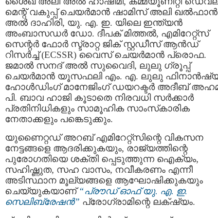
ശൈഖ് അലി അൽ ഹാഷിമി, കമ്മ്യൂണിറ്റി ഡെവലപ
മെന്റ് വകുപ്പ് ചെയർമാൻ ഷാമിസ് അലി ഖൽഫാൻ
അൽ ദാഹിരി, യു. എ. ഇ. യിലെ ഇന്ത്യൻ
അംബാസഡർ ഡോ. ദീപക് മിത്തൽ, എമിറേറ്റ്സ്
സെന്റർ ഫോർ സ്ട്രാറ്റ ജിക് സ്റ്റഡീസ് ആൻഡ്
റിസർച്ച് (ECSSR) വൈസ് ചെയർമാൻ പ്രൊഫ.
ജമാൽ സനദ് അൽ സുവൈദി, ലുലു ഗ്രൂപ്പ്
ചെയർമാൻ യൂസഫലി എം. എ. ലുലു ഫിനാൻഷ
ഹോൾഡിംഗ്‌ മാനേജിംഗ് ഡയറക്ടർ അദീബ് അഹമ്മ
പി. ബാവ ഹാജി കൂടാതെ നിരവധി സർക്കാർ
പ്രതിനിധികളും സാമൂഹിക സാംസ്‌കാരിക
നേതാക്കളും പങ്കെടുക്കും.
യുണൈറ്റഡ് അറബ് എമിറേറ്റ്സിന്റെ വികസന
നേട്ടങ്ങളെ ആദരിക്കുകയും, രാജ്യത്തിന്റെ
പുരോഗതിയെ ശക്തി പ്പെടുത്തുന്ന ഐക്യം,
സഹിഷ്ണുത, സഹ വാസം, നവീകരണം എന്നീ
അടിസ്ഥാന മൂല്യങ്ങളെ ആഘോഷിക്കുകയും
ചെയ്യുകയാണ്
“പ്രൗഡ് ഓഫ് യു. എ. ഇ.
സെലിബ്രേഷൻ”
പ്രോഗ്രാമിന്റെ ലക്‌ഷ്യം.