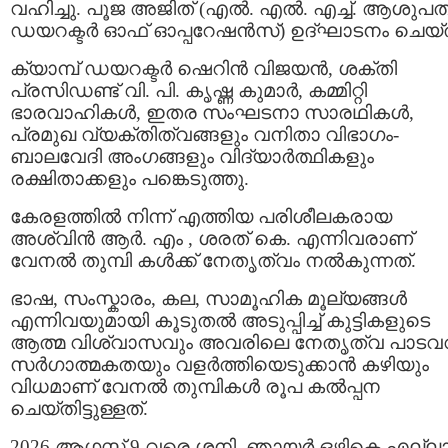
വഹിച്ചു. പൂജ അജിത് (എൽ. എൽ. എച്ച്. ആശുപത്
ഡയറക്ടർ ഓഫ് ഓപ്പറേഷൻസ്) ഉദ്ഘാടനം ചെയ്
ക്യാമ്പ് ഡയറക്ടർ ഷെറിൻ വിജയൻ, ശക്തി
പ്രസിഡണ്ട് വി. പി. കൃഷ്ണ കുമാർ, കമ്മിറ്റി
ഭാരവാഹികൾ, ഇതര സംഘടനാ സാരഥികൾ,
പ്രമുഖ വ്യക്തിത്വങ്ങളും വനിതാ വിഭാഗം-
ബാലവേദി അംഗങ്ങളും വിദ്യാർത്ഥികളും
രക്ഷിതാക്കളും പങ്കെടുത്തു.
കേരളത്തിൽ നിന്ന് എത്തിയ പരിശീലകരായ
അശ്വിൻ ആർ. എം , ശരത് കെ. എന്നിവരാണ്
വേനൽ തുമ്പി കൾക്ക് നേതൃത്വം നൽകുന്നത്.
ഭാഷ, സംസ്കാരം, കല, സാമൂഹിക മൂല്യങ്ങൾ
എന്നിവയുമായി കൂടുതൽ അടുപ്പിച്ച് കുട്ടികളുടെ
ആത്മ വിശ്വാസവും അവരിലെ നേതൃത്വ പാടവ
സർഗാത്മകതയും വളർത്തിയെടുക്കാൻ കഴിയും
വിധമാണ് വേനൽ തുമ്പികൾ രൂപ കൽപ്പന
ചെയ്തിട്ടുള്ളത്.
2026 ആഗസ്റ്റ് 9 വരെ ശനി, ഞായർ ഒഴികെ എല്ല