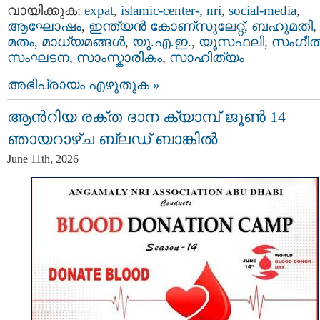
വായിക്കുക:
expat
,
islamic-center-
,
nri
,
social-media
,
ആഘോഷം
,
ഇന്ത്യന്‍ കോണ്സുലേറ്റ്
,
ബഹുമതി
,
മതം
,
മാധ്യമങ്ങള്‍
,
യു.എ.ഇ.
,
യൂസഫലി
,
സംഗീത
സംഘടന
,
സാംസ്കാരികം
,
സാഹിത്യം
അഭിപ്രായം എഴുതുക »
ആൻറിയ രക്ത ദാന ക്യാമ്പ് ജൂൺ 14
ഞായറാഴ്ച ബ്ലഡ് ബാങ്കിൽ
June 11th, 2026