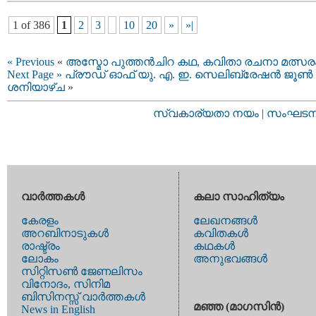
1 of 386
1
2
3
10
20
»
»|
« Previous
«
അസ്മോ പുത്തൻചിറ കഥ, കവിതാ രചനാ മത്സര
Next Page »
പ്രൗഡ് ഓഫ് യു. എ. ഇ. സെലിബ്രേഷൻ ജൂൺ 
ശനിയാഴ്ച
»
സ്വകാര്യതാ നയം
|
സംഘടനാ 
വാര്‍ത്തകള്‍
കലാ സാഹിത്യം
കേരളം
ലേഖനങ്ങള്‍
അറബിനാടുകള്‍
കവിതകള്‍
രാഷ്ട്രം
കഥകള്‍
ലോകം
അനുഭവങ്ങള്‍
സിറ്റിസണ്‍ ജേണലിസം
വിനോദം, സിനിമ
ബിസിനസ്സ് വാര്‍ത്തകള്‍
മഞ്ഞ (മാഗസിന്‍)
News in English