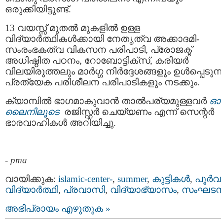
ഒരുക്കിയിട്ടുണ്ട്.
13 വയസ്സ് മുതൽ മുകളിൽ ഉള്ള
വിദ്യാർത്ഥികൾക്കായി നേതൃത്വ അക്കാദമി-
സംരംഭകത്വ വികസന പരിപാടി, പ്രോജക്ട്
അധിഷ്ഠിത പഠനം, റോബോട്ടിക്സ്, കരിയർ
വിലയിരുത്തലും മാർഗ്ഗ നിർദ്ദേശങ്ങളും ഉൾപ്പെടുന്
പ്രത്യേക പരിശീലന പരിപാടികളും നടക്കും.
ക്യാമ്പിൽ ഭാഗമാകുവാൻ താൽപര്യമുള്ളവർ
ഓ
ലൈനിലൂടെ
രജിസ്റ്റർ ചെയ്യണം എന്ന് സെന്റർ
ഭാരവാഹികൾ അറിയിച്ചു.
-
pma
വായിക്കുക:
islamic-center-
,
summer
,
കുട്ടികള്‍
,
പൂര്‍വ
വിദ്യാര്‍ത്ഥി
,
പ്രവാസി
,
വിദ്യാഭ്യാസം
,
സംഘട
അഭിപ്രായം എഴുതുക »