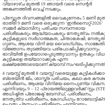
വ്യാഴാഴ്ച മുതൽ 19 ഞായർ വരെ സെന്റർ
അങ്കണത്തിൽ വെച്ച് നടക്കും.
പ്രസ്തുത ദിവസങ്ങളിൽ വൈകുന്നേരം 5 മണി മ
രാത്രി 9 മണി വരെ ഒരുക്കുന്ന ‘ഇൻസൈറ്റ്-2026’
സമ്മർ ക്യാമ്പിനു പരിചയ സമ്പന്നരായ
പരിശീലകരും ആദ്ധ്യാപകരും നേതൃത്വം നൽകു
കുട്ടികളുടെ സർഗാത്മകത, ചിന്താശേഷി, നേതൃത
ഗുണം, ആശയ വിനി മയ വൈദഗ്ധ്യം, സാങ്കേത
വിജ്ഞാനം തുടങ്ങിയവ പരിപോഷിപ്പിക്കുവാനും
ഭാവിയിൽ ഉപയോഗപ്പെടുത്തുവാനും ഉതകും വിധ
കുട്ടികളെ തയ്യാറാക്കുക എന്ന
ലക്ഷ്യത്തോടെയാണ് ക്യാമ്പ് സംഘടിപ്പിക്കുന്നത്
4 വയസ്സ് മുതൽ 8 വയസ്സ് വരെയുള്ള കുട്ടികൾക്ക
ബ്രെയിൻ ജിം, ശാസ്ത്ര പരിചയം, കലാ-കര കൗശ
പരിശീലനം, ആശയ വിനിമയ നൈപുണ്യ വിക
എന്നിവയും 9 – 12 പ്രായത്തിലുള്ളവർക്ക് സ്റ്റം (ST
അധിഷ്ഠിത പ്രോജക്ട് ബേസ്ഡ്, പരിശീലനം,
നേതൃത്വ പരിശീലനം, കോഡിംഗും റോബോട്ടിക്
പൊതു പ്രസംഗ പരിശീലനം എന്നിവയും