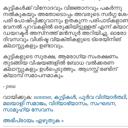
കുട്ടികൾക്ക് വിനോദവും വിജ്ഞാനവും പകർന്നു
നൽകുകയും അതോടൊപ്പം അവരുടെ സർഗ്ഗ ശേ
പരി പോഷിപ്പിക്കുവാനും ഉതകുന്ന പരിപാടികളാണ
വേനൽ പ്പറവകളിൽ ഒരുക്കിയിട്ടുള്ളത് എന്ന് ക്യാമ്
ഡയറക്ടർ അസ്‌നത്ത് മൻസൂർ അറിയിച്ചു. ഓരോ
ദിവസവും വിശിഷ്ട വ്യക്തികളുടെ ട്രെയിനിങ്
ക്ലാസ്സുകളും ഉണ്ടാവും.
കുട്ടികളുടെ സുരക്ഷ, ആരോഗ്യ സംരക്ഷണം
തുടങ്ങിയ വിഷയങ്ങളിൽ ബോധ വൽക്കരണ
ക്ലാസ്സുകളും ഉൾപ്പെടുത്തും. ആഗസ്റ്റ് രണ്ടിന്
ക്യാമ്പ് സമാപനമാകും.
-
pma
വായിക്കുക:
summer
,
കുട്ടികള്‍
,
പൂര്‍വ വിദ്യാര്‍ത്ഥി
,
മലയാളി സമാജം
,
വിദ്യാഭ്യാസം
,
സംഘടന
,
സാമൂഹ്യ സേവനം
അഭിപ്രായം എഴുതുക »