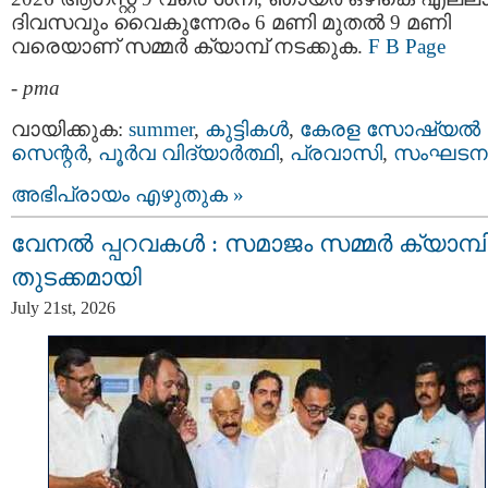
ദിവസവും വൈകുന്നേരം 6 മണി മുതൽ 9 മണി
വരെയാണ് സമ്മർ ക്യാമ്പ് നടക്കുക.
F B Page
-
pma
വായിക്കുക:
summer
,
കുട്ടികള്‍
,
കേരള സോഷ്യല്‍
സെന്റര്‍
,
പൂര്‍വ വിദ്യാര്‍ത്ഥി
,
പ്രവാസി
,
സംഘടന
അഭിപ്രായം എഴുതുക »
വേനൽ പ്പറവകൾ : സമാജം സമ്മർ ക്യാമ്പി
തുടക്കമായി
July 21st, 2026