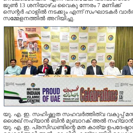
ജൂൺ 13 ശനിയാഴ്ച വൈകു ന്നേരം 7 മണിക്ക്
സെന്റർ ഹാളിൽ നടക്കും എന്ന് സംഘാടകർ വാർത
സമ്മേളനത്തിൽ അറിയിച്ചു.
യു. എ. ഇ. സഹിഷ്ണുത സഹവർത്തിത്വ വകുപ്പ് മന്ത
ശൈഖ് നഹ്യാൻ ബിൻ മുബാറക് അൽ നഹ്യാൻ
യു. എ. ഇ. പ്രസിഡണ്ടിന്റെ മത കാര്യ ഉപദേഷ്ടാ