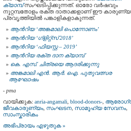
ക്യാമ്പ്
സംഘടിപ്പിക്കുന്നത്. ഓരോ വർഷവും
നൂറ്റമ്പതോളം രക്ത ദാതാക്കളാണ് ഈ കാരുണ്യ
പ്രവൃത്തിയിൽ പങ്കാളികളാകുന്നത്.
ആൻറിയ ‘അങ്കമാലി പൊന്നോണം’
ആൻറിയ ‘ഗ്‌ളിറ്റ്‌സ് 2018’
ആൻറിയ ‘ഫിയസ്റ്റ – 2019’
ആന്‍റിയ രക്ത ദാന ക്യാമ്പ്
കെ. എസ്. ചിത്രയെ ആദരിക്കുന്നു
അങ്കമാലി എൻ. ആർ. ഐ. പുതുവത്സര
ആഘോഷം
-
pma
വായിക്കുക:
anria-angamali
,
blood-donors-
,
ആരോഗ്
ജീവകാരുണ്യം
,
സംഘടന
,
സാമൂഹ്യ സേവനം
,
സാംസ്കാരികം
അഭിപ്രായം എഴുതുക »