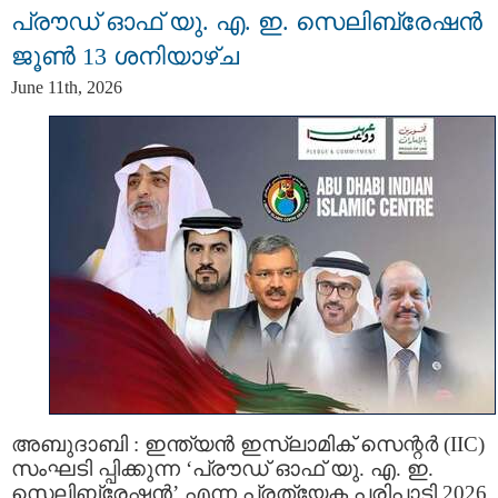
പ്രൗഡ് ഓഫ് യു. എ. ഇ. സെലിബ്രേഷൻ
ജൂൺ 13 ശനിയാഴ്ച
June 11th, 2026
അബുദാബി : ഇന്ത്യൻ ഇസ്ലാമിക് സെന്റർ (IIC)
സംഘടി പ്പിക്കുന്ന ‘പ്രൗഡ് ഓഫ് യു. എ. ഇ.
സെലിബ്രേഷൻ’ എന്ന പ്രത്യേക പരിപാടി 2026