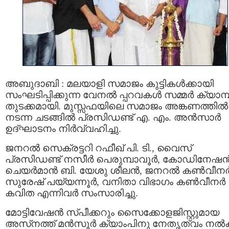
അബുദാബി : മലയാളി സമാജം കുട്ടികൾക്കായി
സംഘടിപ്പിക്കുന്ന വേനൽ പ്പറവകൾ സമ്മർ ക്യാമ്പ
തുടക്കമായി. മുസ്സഫയിലെ സമാജം അങ്കണത്തിൽ
നടന്ന ചടങ്ങിൽ പ്രസിഡണ്ട് എ. എം. അൻസാർ
ഉദ്ഘാടനം നിർവ്വഹിച്ചു.
ജനറൽ സെക്രട്ടറി റഫീഖ് പി. ടി., വൈസ്
പ്രസിഡണ്ട് നസീർ പെരുമ്പാവൂർ, കോഡിനേഷ
ചെയർമാൻ ബി. യേശു ശീലൻ, ജനറൽ കൺവീന
സുരേഷ് പയ്യന്നൂർ, വനിതാ വിഭാഗം കൺവീനർ
കവിത എന്നിവർ സംസാരിച്ചു.
മോട്ടിവേഷൻ സ്പീക്കറും സൈക്കോളജിസ്റ്റുമായ
അസ്‌നത്ത് മൻസൂർ ക്യാംപിനു നേതൃത്വം നൽക