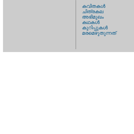
കവിതകള്‍
ചിത്രകല
അഭിമുഖം
കഥകള്‍
കുറിപ്പുകള്‍
മരമെഴുതുന്നത്