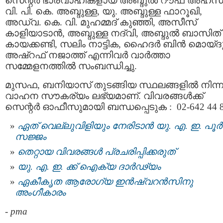
സെന്റർ ഭാരവാഹികളായ അബ്ദുൽ റൗഫ് അഹ്സ
വി. പി. കെ. അബ്ദുള്ള, യു. അബ്ദുള്ള ഫാറൂഖി,
അഡ്വ. കെ. വി. മുഹമ്മദ് കുഞ്ഞി, അസീസ്
കാളിയാടാൻ, അബ്ദുള്ള നദ്‌വി, അബ്ദുൽ ബാസിത്
കായക്കണ്ടി, സലിം നാട്ടിക, ഹൈദർ ബിൻ മൊയ്ദു
അഷ്‌റഫ് നജാത്ത് എന്നിവർ വാർത്താ
സമ്മേളനത്തിൽ സംബന്ധിച്ചു.
മുസഫ, ബനിയാസ് തുടങ്ങിയ സ്ഥലങ്ങളിൽ നിന്ന
വാഹന സൗകര്യം ലഭ്യമാണ്. വിവരങ്ങൾക്ക്
സെന്റർ ഓഫീസുമായി ബന്ധപ്പെടുക : 02-642 44 8
ഏത് വെല്ലുവിളിയും നേരിടാന്‍ യു. എ. ഇ. പൂർ
സജ്ജം
തെറ്റായ വിവരങ്ങൾ പ്രചരിപ്പിക്കരുത്
യു. എ. ഇ. ക്ക് ഐക്യ ദാര്‍ഢ്യം
ഏകീകൃത ആരോഗ്യ ഇൻഷ്വറൻസിനു
അംഗീകാരം
-
pma