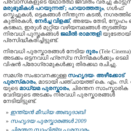
പ്രവാസികളുടെ യഥാർത്ഥ ജീവിതം വരച്ചു കാട്ടുന്
മരുഭൂമികള്‍ പറയുന്നത് ; പറയാത്തതും
, ഗള്‍ഫ്
സ്കെച്ചുകള്‍, ഒട്ടകങ്ങള്‍ നീന്തുന്ന കടല്‍, നഗരത്ത
കുതിരകള്‍,
നേര്‍ച്ച വിളക്ക്
, അഭയം തേടി, സ്നേഹം 
കടങ്കഥ, ഇരുള്‍ മുറ്റിയ വഴിയമ്പലങ്ങള്‍ തുടങ്ങിയ
നിരവധി പുസ്തകങ്ങള്‍
ജലീല്‍ രാമന്തളി
യുടേതായ
പ്രസിദ്ധീകരിച്ചിട്ടുണ്ട്.
നിരവധി പുരസ്കാരങ്ങൾ നേടിയ
ദൂരം
(Tele Cinema)
അടക്കം ഒട്ടനവധി ഹ്രസ്വ സിനിമകൾക്കും ടെലി
വിഷൻ പ്രോഗ്രാമുകൾക്കു തിരക്കഥ രചിച്ചു.
സമഗ്ര സംഭാവനക്കുള്ള
സഹൃദയ- അഴീക്കോട്
പുരസ്‌കാരം
, മാടായി പഞ്ചായത്ത് കെ. എം. സി. 
യുടെ
മാധ്യമ പുരസ്കാരം
, ചിരന്തന സാംസ്കാരിക
വേദിയുടെ അടക്കം നിരവധി പുരസ്കാരങ്ങള്‍
നേടിയിട്ടുണ്ട്.
ഇന്ത്യന്‍ മീഡിയ അബുദാബി
സഹൃദയ പുരസ്കാരങ്ങള്‍ 2009
ചിരന്തന സാഹിത്യ പുരസ്കാരം