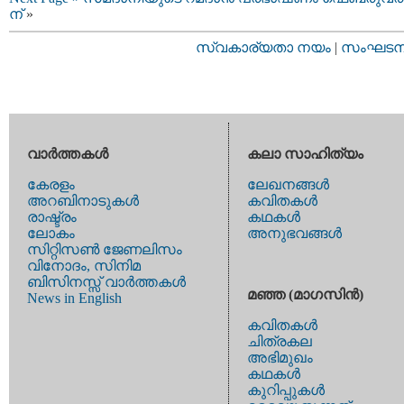
ന്
»
സ്വകാര്യതാ നയം
|
സംഘടനാ 
വാര്‍ത്തകള്‍
കലാ സാഹിത്യം
കേരളം
ലേഖനങ്ങള്‍
അറബിനാടുകള്‍
കവിതകള്‍
രാഷ്ട്രം
കഥകള്‍
ലോകം
അനുഭവങ്ങള്‍
സിറ്റിസണ്‍ ജേണലിസം
വിനോദം, സിനിമ
ബിസിനസ്സ് വാര്‍ത്തകള്‍
മഞ്ഞ (മാഗസിന്‍)
News in English
കവിതകള്‍
ചിത്രകല
അഭിമുഖം
കഥകള്‍
കുറിപ്പുകള്‍