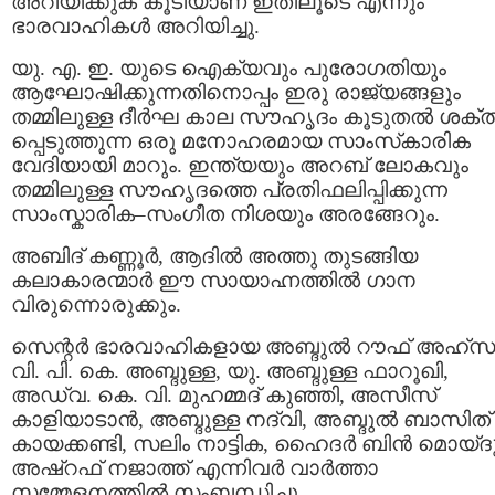
അറിയിക്കുക കൂടിയാണ് ഇതിലൂടെ എന്നും
ഭാരവാഹികൾ അറിയിച്ചു.
യു. എ. ഇ. യുടെ ഐക്യവും പുരോഗതിയും
ആഘോഷിക്കുന്നതിനൊപ്പം ഇരു രാജ്യങ്ങളും
തമ്മിലുള്ള ദീർഘ കാല സൗഹൃദം കൂടുതൽ ശക്ത
പ്പെടുത്തുന്ന ഒരു മനോഹരമായ സാംസ്‌കാരിക
വേദിയായി മാറും. ഇന്ത്യയും അറബ് ലോകവും
തമ്മിലുള്ള സൗഹൃദത്തെ പ്രതിഫലിപ്പിക്കുന്ന
സാംസ്കാരിക–സംഗീത നിശയും അരങ്ങേറും.
അബിദ് കണ്ണൂർ, ആദിൽ അത്തു തുടങ്ങിയ
കലാകാരന്മാർ ഈ സായാഹ്നത്തിൽ ഗാന
വിരുന്നൊരുക്കും.
സെന്റർ ഭാരവാഹികളായ അബ്ദുൽ റൗഫ് അഹ്സ
വി. പി. കെ. അബ്ദുള്ള, യു. അബ്ദുള്ള ഫാറൂഖി,
അഡ്വ. കെ. വി. മുഹമ്മദ് കുഞ്ഞി, അസീസ്
കാളിയാടാൻ, അബ്ദുള്ള നദ്‌വി, അബ്ദുൽ ബാസിത്
കായക്കണ്ടി, സലിം നാട്ടിക, ഹൈദർ ബിൻ മൊയ്ദു
അഷ്‌റഫ് നജാത്ത് എന്നിവർ വാർത്താ
സമ്മേളനത്തിൽ സംബന്ധിച്ചു.