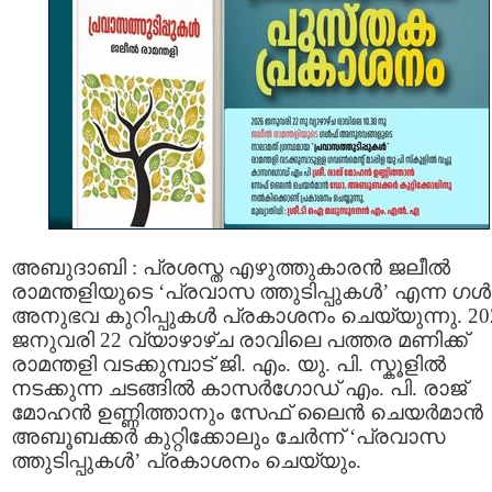
അബുദാബി : പ്രശസ്ത എഴുത്തുകാരൻ ജലീൽ
രാമന്തളിയുടെ ‘പ്രവാസ ത്തുടിപ്പുകൾ’ എന്ന ഗ
അനുഭവ കുറിപ്പുകൾ പ്രകാശനം ചെയ്യുന്നു. 20
ജനുവരി 22 വ്യാഴാഴ്ച രാവിലെ പത്തര മണിക്ക്
രാമന്തളി വടക്കുമ്പാട് ജി. എം. യു. പി. സ്കൂളിൽ
നടക്കുന്ന ചടങ്ങിൽ കാസർഗോഡ് എം. പി. രാജ്
മോഹൻ ഉണ്ണിത്താനും സേഫ് ലൈൻ ചെയർമാൻ
അബൂബക്കർ കുറ്റിക്കോലും ചേർന്ന് ‘പ്രവാസ
ത്തുടിപ്പുകൾ’ പ്രകാശനം ചെയ്യും.