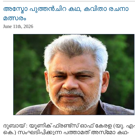
അസ്മോ പുത്തൻചിറ കഥ, കവിതാ രചനാ
മത്സരം
June 11th, 2026
ദുബായ് : യൂണിക് ഫ്രണ്ട്സ് ഓഫ് കേരള (യു. എഫ്
കെ.) സംഘടിപ്പിക്കുന്ന പത്താമത് അസ്‌മോ കഥ-