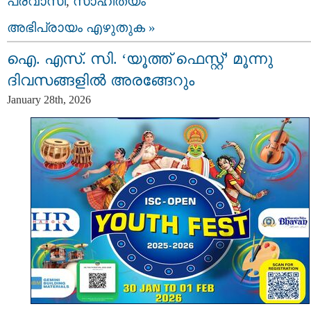
പ്രവാസി
,
സാഹിത്യം
അഭിപ്രായം എഴുതുക »
ഐ. എസ്. സി. ‘യൂത്ത് ഫെസ്റ്റ്’ മൂന്നു
ദിവസങ്ങളിൽ അരങ്ങേറും
January 28th, 2026