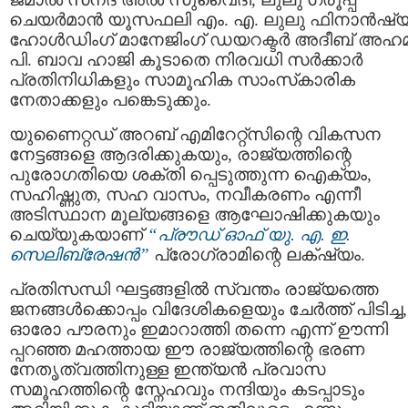
ചെയർമാൻ യൂസഫലി എം. എ. ലുലു ഫിനാൻഷ
ഹോൾഡിംഗ്‌ മാനേജിംഗ് ഡയറക്ടർ അദീബ് അഹമ്മ
പി. ബാവ ഹാജി കൂടാതെ നിരവധി സർക്കാർ
പ്രതിനിധികളും സാമൂഹിക സാംസ്‌കാരിക
നേതാക്കളും പങ്കെടുക്കും.
യുണൈറ്റഡ് അറബ് എമിറേറ്റ്സിന്റെ വികസന
നേട്ടങ്ങളെ ആദരിക്കുകയും, രാജ്യത്തിന്റെ
പുരോഗതിയെ ശക്തി പ്പെടുത്തുന്ന ഐക്യം,
സഹിഷ്ണുത, സഹ വാസം, നവീകരണം എന്നീ
അടിസ്ഥാന മൂല്യങ്ങളെ ആഘോഷിക്കുകയും
ചെയ്യുകയാണ്
“പ്രൗഡ് ഓഫ് യു. എ. ഇ.
സെലിബ്രേഷൻ”
പ്രോഗ്രാമിന്റെ ലക്‌ഷ്യം.
പ്രതിസന്ധി ഘട്ടങ്ങളിൽ സ്വന്തം രാജ്യത്തെ
ജനങ്ങൾക്കൊപ്പം വിദേശികളെയും ചേർത്ത് പിടിച്ച,
ഓരോ പൗരനും ഇമാറാത്തി തന്നെ എന്ന് ഊന്നി
പ്പറഞ്ഞ മഹത്തായ ഈ രാജ്യത്തിന്റെ ഭരണ
നേതൃത്വത്തിനുള്ള ഇന്ത്യൻ പ്രവാസ
സമൂഹത്തിന്റെ സ്നേഹവും നന്ദിയും കടപ്പാടും