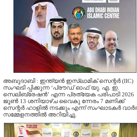
അബുദാബി : ഇന്ത്യൻ ഇസ്ലാമിക് സെന്റർ (IIC)
സംഘടി പ്പിക്കുന്ന ‘പ്രൗഡ് ഓഫ് യു. എ. ഇ.
സെലിബ്രേഷൻ’ എന്ന പ്രത്യേക പരിപാടി 2026
ജൂൺ 13 ശനിയാഴ്ച വൈകു ന്നേരം 7 മണിക്ക്
സെന്റർ ഹാളിൽ നടക്കും എന്ന് സംഘാടകർ വാർത
സമ്മേളനത്തിൽ അറിയിച്ചു.