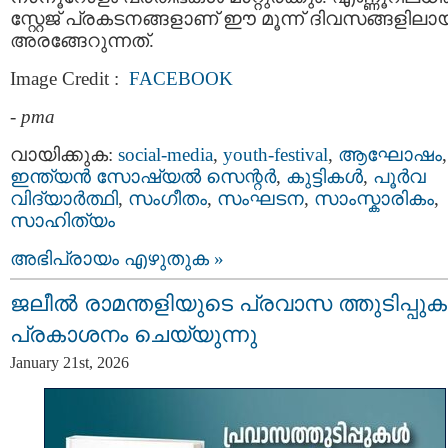
സ്റ്റേജ് പ്രകടനങ്ങളാണ് ഈ മൂന്ന് ദിവസങ്ങളിലാ
അരങ്ങേറുന്നത്.
Image Credit :
FACEBOOK
-
pma
വായിക്കുക:
social-media
,
youth-festival
,
ആഘോഷം
,
ഇന്ത്യന്‍ സോഷ്യല്‍ സെന്റര്‍
,
കുട്ടികള്‍
,
പൂര്‍വ
വിദ്യാര്‍ത്ഥി
,
സംഗീതം
,
സംഘടന
,
സാംസ്കാരികം
,
സാഹിത്യം
അഭിപ്രായം എഴുതുക »
ജലീൽ രാമന്തളിയുടെ പ്രവാസ ത്തുടിപ്പു
പ്രകാശനം ചെയ്യുന്നു
January 21st, 2026