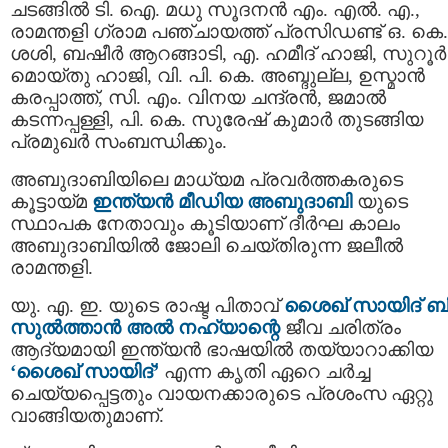
ചടങ്ങിൽ ടി. ഐ. മധു സൂദനൻ എം. എൽ. എ.,
രാമന്തളി ഗ്രാമ പഞ്ചായത്ത് പ്രസിഡണ്ട് ഒ. കെ.
ശശി, ബഷീർ ആറങ്ങാടി, എ. ഹമീദ് ഹാജി, സുറൂർ
മൊയ്തു ഹാജി, വി. പി. കെ. അബ്ദുല്ല, ഉസ്മാൻ
കരപ്പാത്ത്, സി. എം. വിനയ ചന്ദ്രൻ, ജമാൽ
കടന്നപ്പള്ളി, പി. കെ. സുരേഷ് കുമാർ തുടങ്ങിയ
പ്രമുഖർ സംബന്ധിക്കും.
അബുദാബിയിലെ മാധ്യമ പ്രവർത്തകരുടെ
കൂട്ടായ്മ
ഇന്ത്യൻ മീഡിയ അബുദാബി
യുടെ
സ്ഥാപക നേതാവും കൂടിയാണ് ദീർഘ കാലം
അബുദാബിയിൽ ജോലി ചെയ്തിരുന്ന ജലീൽ
രാമന്തളി.
യു. എ. ഇ. യുടെ രാഷ്ട പിതാവ്
ശൈഖ് സായിദ്‌ 
സുൽത്താൻ അൽ നഹ്യാന്റെ
ജീവ ചരിത്രം
ആദ്യമായി ഇന്ത്യന്‍ ഭാഷയില്‍ തയ്യാറാക്കിയ
‘ശൈഖ് സായിദ്’
എന്ന കൃതി ഏറെ ചർച്ച
ചെയ്യപ്പെട്ടതും വായനക്കാരുടെ പ്രശംസ ഏറ്റു
വാങ്ങിയതുമാണ്.