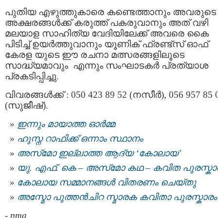
പുതിയ എഴുത്തുകാരെ കണ്ടെത്താനും അവരുടെ
അക്ഷരങ്ങൾക്ക് കരുത്ത് പകരുവാനും അത് വഴി
മലയാള സാഹിത്യ വേദിയിലേക്ക് അവരെ കൈ
പിടിച്ച് ഉയർത്തുവാനും യൂണിക് ഫ്രണ്ട്സ് ഓഫ്
കേരള യുടെ ഈ രചനാ മത്സരങ്ങളിലൂടെ
സാദ്ധ്യമാവും എന്നും സംഘാടകർ പ്രത്യാശ
പ്രകടിപ്പിച്ചു.
വിവരങ്ങൾക്ക് : 050 423 89 52 (നസീർ), 056 957 85 
(സുജീഷ്).
ഇന്നും മായാത്ത ഓര്‍മ്മ
ഹുസ്ന റാഫിക്ക് ഒന്നാം സ്ഥാനം
അസ്‌മോ ഇല്ലാത്ത ആദ്യ ‘കോലായ’
യു. എഫ്. കെ – അസ്‌മോ കഥ – കവിത പുരസ്കാ
കോലായ സമ്മാനങ്ങള്‍ വിതരണം ചെയ്തു
അസ്മോ പുത്തൻചിറ സ്മാരക കവിതാ പുരസ്കാരം
-
pma