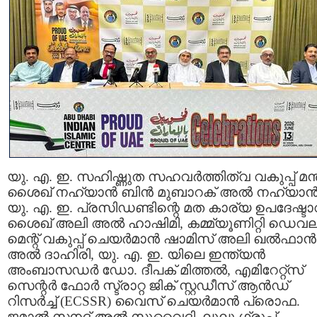
യു. എ. ഇ. സഹിഷ്ണുത സഹവർത്തിത്വ വകുപ്പ് മന്ത
ശൈഖ് നഹ്യാൻ ബിൻ മുബാറക് അൽ നഹ്യാൻ
യു. എ. ഇ. പ്രസിഡണ്ടിന്റെ മത കാര്യ ഉപദേഷ്ടാ
ശൈഖ് അലി അൽ ഹാഷിമി, കമ്മ്യൂണിറ്റി ഡെവലപ
മെന്റ് വകുപ്പ് ചെയർമാൻ ഷാമിസ് അലി ഖൽഫാൻ
അൽ ദാഹിരി, യു. എ. ഇ. യിലെ ഇന്ത്യൻ
അംബാസഡർ ഡോ. ദീപക് മിത്തൽ, എമിറേറ്റ്സ്
സെന്റർ ഫോർ സ്ട്രാറ്റ ജിക് സ്റ്റഡീസ് ആൻഡ്
റിസർച്ച് (ECSSR) വൈസ് ചെയർമാൻ പ്രൊഫ.
ജമാൽ സനദ് അൽ സുവൈദി, ലുലു ഗ്രൂപ്പ്