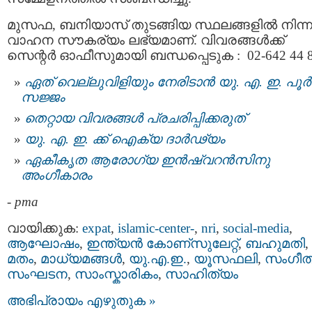
മുസഫ, ബനിയാസ് തുടങ്ങിയ സ്ഥലങ്ങളിൽ നിന്ന
വാഹന സൗകര്യം ലഭ്യമാണ്. വിവരങ്ങൾക്ക്
സെന്റർ ഓഫീസുമായി ബന്ധപ്പെടുക : 02-642 44 8
ഏത് വെല്ലുവിളിയും നേരിടാന്‍ യു. എ. ഇ. പൂർ
സജ്ജം
തെറ്റായ വിവരങ്ങൾ പ്രചരിപ്പിക്കരുത്
യു. എ. ഇ. ക്ക് ഐക്യ ദാര്‍ഢ്യം
ഏകീകൃത ആരോഗ്യ ഇൻഷ്വറൻസിനു
അംഗീകാരം
-
pma
വായിക്കുക:
expat
,
islamic-center-
,
nri
,
social-media
,
ആഘോഷം
,
ഇന്ത്യന്‍ കോണ്സുലേറ്റ്
,
ബഹുമതി
,
മതം
,
മാധ്യമങ്ങള്‍
,
യു.എ.ഇ.
,
യൂസഫലി
,
സംഗീത
സംഘടന
,
സാംസ്കാരികം
,
സാഹിത്യം
അഭിപ്രായം എഴുതുക »