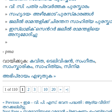
വി. സി. പത്ര പ്രവര്‍ത്തക പുരസ്കാരം
സഹൃദയ- അഴീക്കോട് പുരസ്‌കാരങ്ങള്‍
ജലീല്‍ രാമന്തളിക്ക് ചിരന്തന സാഹിത്യ പുരസ്ക
ഇസ്ലാമിക്‌ സെന്‍റര്‍ ജലീല്‍ രാമന്തളിയെ
അനുമോദിച്ചു
-
pma
വായിക്കുക:
കവിത
,
ടെലിവിഷന്‍
,
സംഗീതം
,
സാംസ്കാരികം
,
സാഹിത്യം
,
സിനിമ
അഭിപ്രായം എഴുതുക »
1 of 110
1
2
3
10
20
»
»|
« Previous
«
ഇമ – വി. പി. എസ്. ഭവന പദ്ധതി : ആദ്യ വീടിന്
തറക്കല്ലിട്ടു
Next Page »
സമദാനിയുടെ റമദാൻ പ്രഭാഷണം ഫെബ്രുവരി