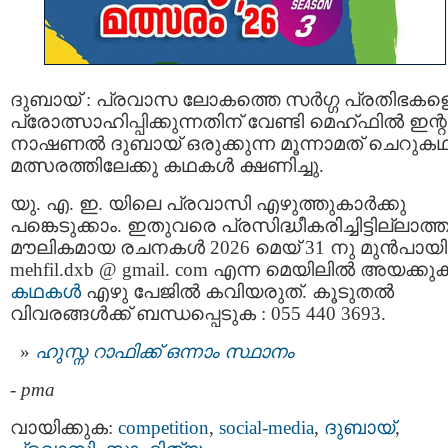
ദുബായ് : പ്രവാസ ലോകത്തെ സർഗ്ഗ പ്രതിഭകള
പ്രോത്സാഹിപ്പിക്കുന്നതിന് വേണ്ടി മെഹ്ഫിൽ ഇന്
നാഷണൽ ദുബായ് ഒരുക്കുന്ന മൂന്നാമത് ചെറുക
മത്സരത്തിലേക്കു കഥകൾ ക്ഷണിച്ചു.
യു. എ. ഇ. യിലെ പ്രവാസി എഴുത്തുകാർക്കു
പങ്കെടുക്കാം. ഇതുവരെ പ്രസിദ്ധീകരിച്ചിട്ടില്ലാത്
മൗലികമായ രചനകൾ 2026 മെയ്‌ 31 നു മുൻപായി
mehfil.dxb @ gmail. com എന്ന മെയിലിൽ അയക്കു
കഥകൾ
എഴു പേജിൽ കവിയരുത്. കൂടുതൽ
വിവരങ്ങൾക്ക് ബന്ധപ്പെടുക : 055 440 3693.
ഹുസ്ന റാഫിക്ക് ഒന്നാം സ്ഥാനം
-
pma
വായിക്കുക:
competition
,
social-media
,
ദുബായ്‌
,