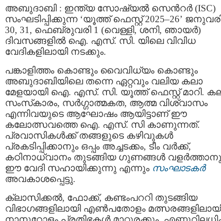
അബുദാബി : ഇന്ത്യ സോഷ്യൽ സെൻറർ (ISC)
സംഘടിപ്പിക്കുന്ന ‘യൂത്ത് ഫെസ്റ്റ് 2025–26’ ജനുവര
30, 31, ഫെബ്രുവരി 1 (വെള്ളി, ശനി, ഞായർ)
ദിവസങ്ങളിൽ ഐ. എസ്. സി. യിലെ വിവിധ
വേദികളിലായി നടക്കും.
പങ്കാളിത്തം കൊണ്ടും വൈവിധ്യം കൊണ്ടും
അബുദാബിയിലെ തന്നെ ഏറ്റവും വലിയ കലാ
മേളയായി ഐ. എസ്. സി. യൂത്ത് ഫെസ്റ്റ് മാറി. ക
സംസ്‌കാരം, സർഗ്ഗാത്മകത, ആത്മ വിശ്വാസം
എന്നിവയുടെ ആഘോഷം ആയിട്ടാണ് ഈ
കലോത്സവത്തെ ഐ. എസ്. സി കാണുന്നത്.
പ്രവാസികൾക്ക് തങ്ങളുടെ കഴിവുകൾ
പ്രകടിപ്പിക്കാനും ഒപ്പം അച്ചടക്കം, ടീം വർക്ക്,
കഠിനാധ്വാനം തുടങ്ങിയ ഗുണങ്ങൾ വളർത്താനു
ഈ വേദി സഹായിക്കുന്നു എന്നും
സംഘാടകർ
അവകാശപ്പെട്ടു.
ക്ലാസിക്കൽ, ഫോക്ക്, കണ്ടംപററി തുടങ്ങിയ
വിഭാഗങ്ങളിലായി എൺപതോളം മത്സരങ്ങളിലായ
നാനൂറോളം പ്രതിഭകൾ മാറ്റുരക്കും. എണ്ണൂറിലധി