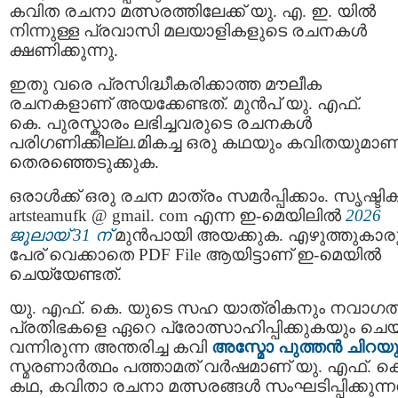
കവിത രചനാ മത്സരത്തിലേക്ക് യു. എ. ഇ. യിൽ
നിന്നുള്ള പ്രവാസി മലയാളികളുടെ രചനകൾ
ക്ഷണിക്കുന്നു.
ഇതു വരെ പ്രസിദ്ധീകരിക്കാത്ത മൗലീക
രചനകളാണ്‌ അയക്കേണ്ടത്‌. മുൻപ് യു. എഫ്‌.
കെ. പുരസ്കാരം ലഭിച്ചവരുടെ രചനകൾ
പരിഗണിക്കില്ല.മികച്ച ഒരു കഥയും കവിതയുമാണ്
തെരഞ്ഞെടുക്കുക.
ഒരാൾക്ക് ഒരു രചന മാത്രം സമർപ്പിക്കാം. സൃഷ്ട
artsteamufk @ gmail. com എന്ന ഇ-മെയിലിൽ
2026
ജൂലായ് 31 ന്‌
മുൻപായി അയക്കുക. എഴുത്തുകാര
പേര് വെക്കാതെ PDF File ആയിട്ടാണ് ഇ-മെയിൽ
ചെയ്യേണ്ടത്.
യു. എഫ്‌. കെ. യുടെ സഹ യാത്രികനും നവാഗ
പ്രതിഭകളെ ഏറെ പ്രോത്സാഹിപ്പിക്കുകയും ചെയ
വന്നിരുന്ന അന്തരിച്ച കവി
അസ്മോ പുത്തൻ ചിറയ
സ്മരണാർത്ഥം പത്താമത് വർഷമാണ് യു. എഫ്‌. ക
കഥ, കവിതാ രചനാ മത്സരങ്ങൾ സംഘടിപ്പിക്കുന്നത