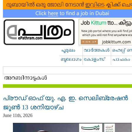
പ്രൗഡ് ഓഫ് യു. എ. ഇ. സെലിബ്രേഷൻ
ജൂൺ 13 ശനിയാഴ്ച
June 11th, 2026