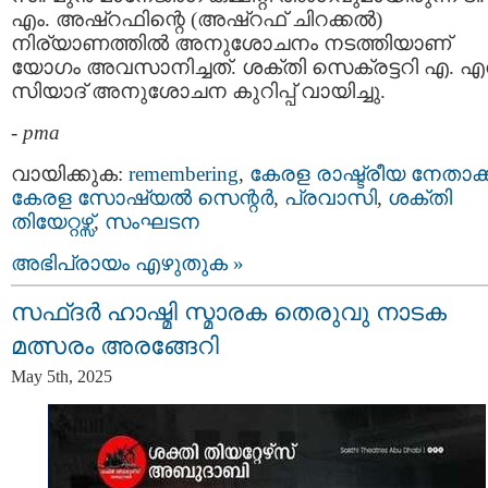
എം. അഷ്‌റഫിന്റെ (അഷ്‌റഫ് ചിറക്കൽ)
നിര്യാണത്തിൽ അനുശോചനം നടത്തിയാണ്
യോഗം അവസാനിച്ചത്. ശക്തി സെക്രട്ടറി എ. 
സിയാദ് അനുശോചന കുറിപ്പ് വായിച്ചു.
-
pma
വായിക്കുക:
remembering
,
കേരള രാഷ്ട്രീയ നേതാക്ക
കേരള സോഷ്യല്‍ സെന്റര്‍
,
പ്രവാസി
,
ശക്തി
തിയേറ്റഴ്സ്
,
സംഘടന
അഭിപ്രായം എഴുതുക »
സഫ്ദർ ഹാഷ്മി സ്മാരക തെരുവു നാടക
മത്സരം അരങ്ങേറി
May 5th, 2025