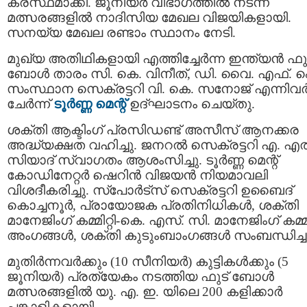
കരസ്ഥമാക്കി. ജൂനിയർ വിഭാഗത്തിൽ നടന്ന
മത്സരങ്ങളിൽ നാദിസിയ മേഖല വിജയികളായി.
സനയ്യ മേഖല രണ്ടാം സ്ഥാനം നേടി.
മുഖ്യ അതിഥികളായി എത്തിച്ചേർന്ന ഇന്ത്യൻ ഫു
ബോൾ താരം സി. കെ. വിനീത്, ഡി. വൈ. എഫ്.
സംസ്ഥാന സെക്രട്ടറി വി. കെ. സനോജ് എന്നിവ
ചേർന്ന്
ടൂർണ്ണ മെന്റ്
ഉദ്ഘാടനം ചെയ്തു.
ശക്തി ആക്ടിംഗ് പ്രസിഡണ്ട് അസീസ് ആനക്കര
അദ്ധ്യക്ഷത വഹിച്ചു. ജനറൽ സെക്രട്ടറി എ. എ
സിയാദ് സ്വാഗതം ആശംസിച്ചു. ടൂർണ്ണ മെന്റ്
കോഡിനേറ്റർ ഷെറിൻ വിജയൻ നിയമാവലി
വിശദീകരിച്ചു. സ്പോർട്സ് സെക്രട്ടറി ഉബൈദ്
കൊച്ചനൂർ, പ്രായോജക പ്രതിനിധികൾ, ശക്തി
മാനേജിംഗ് കമ്മിറ്റി-കെ. എസ്. സി. മാനേജിംഗ് കമ്മിറ
അംഗങ്ങൾ, ശക്തി കുടുംബാംഗങ്ങൾ സംബന്ധിച്ച
മുതിർന്നവർക്കും (10 സീനിയർ) കുട്ടികൾക്കും (5
ജൂനിയർ) പ്രത്യേകം നടത്തിയ ഫുട് ബോൾ
മത്സരങ്ങളിൽ യു. എ. ഇ. യിലെ 200 കളിക്കാർ
പങ്കാളികളായി.