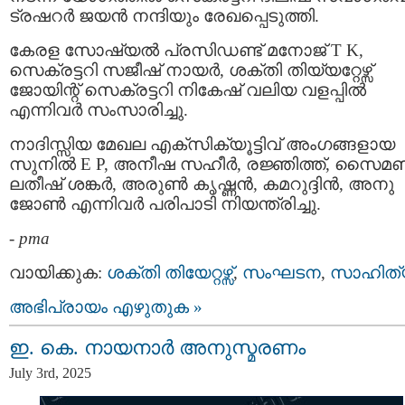
ട്രഷറർ ജയൻ നന്ദിയും രേഖപ്പെടുത്തി.
കേരള സോഷ്യൽ പ്രസിഡണ്ട് മനോജ് T K,
സെക്രട്ടറി സജീഷ് നായർ, ശക്തി തിയ്യറ്റേഴ്സ്
ജോയിന്റ് സെക്രട്ടറി നികേഷ് വലിയ വളപ്പിൽ
എന്നിവർ സംസാരിച്ചു.
നാദിസ്സിയ മേഖല എക്സിക്യൂട്ടിവ് അംഗങ്ങളായ
സുനിൽ E P, അനീഷ സഹീർ, രജ്ഞിത്ത്, സൈമ
ലതീഷ് ശങ്കർ, അരുൺ കൃഷ്ണൻ, കമറുദ്ദിൻ, അനു
ജോൺ എന്നിവർ പരിപാടി നിയന്ത്രിച്ചു.
-
pma
വായിക്കുക:
ശക്തി തിയേറ്റഴ്സ്
,
സംഘടന
,
സാഹിത്
അഭിപ്രായം എഴുതുക »
ഇ. കെ. നായനാർ അനുസ്മരണം
July 3rd, 2025