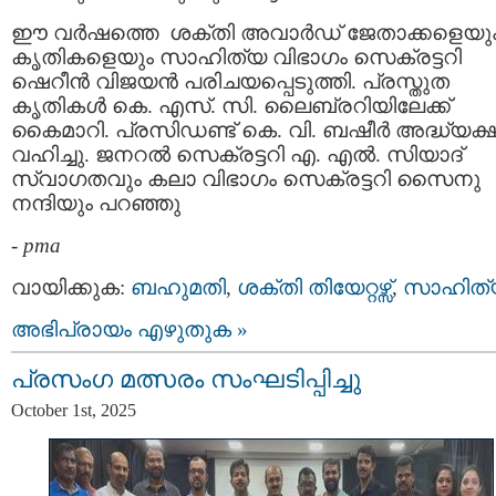
ഈ വർഷത്തെ ശക്തി അവാർഡ് ജേതാക്കളെയു
കൃതികളെയും സാഹിത്യ വിഭാഗം സെക്രട്ടറി
ഷെറീൻ വിജയൻ പരിചയപ്പെടുത്തി. പ്രസ്തുത
കൃതികൾ കെ. എസ്. സി. ലൈബ്രറിയിലേക്ക്
കൈമാറി. പ്രസിഡണ്ട് കെ. വി. ബഷീർ അദ്ധ്യക
വഹിച്ചു. ജനറൽ സെക്രട്ടറി എ. എൽ. സിയാദ്
സ്വാഗതവും കലാ വിഭാഗം സെക്രട്ടറി സൈനു
നന്ദിയും പറഞ്ഞു
-
pma
വായിക്കുക:
ബഹുമതി
,
ശക്തി തിയേറ്റഴ്സ്
,
സാഹിത്
അഭിപ്രായം എഴുതുക »
പ്രസംഗ മത്സരം സംഘടിപ്പിച്ചു
October 1st, 2025