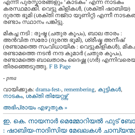
എന്നീ പുരസ്കാരങ്ങളും ‘കാടകം’ എന്ന നാടകം
കരസ്ഥമാക്കി. വെട്ടു കിളികൾ, (ശക്തി ഷാബിയ)
ദുരന്ത ഭൂമി (ശക്തി നജ്‌ദാ യൂണിറ്റ്) എന്നീ നാടക
രണ്ടാം സ്ഥാനം പങ്കിട്ടു.
മികച്ച നടി : രൂഷ്മ (ചതുര കൂപം), ബാല താരം :
അൻവിത സരോ (ദുരന്ത ഭൂമി), ശ്രീഷ്മ അനീഷ്
(രണ്ടാമത്തെ സംവിധായിക : വെട്ടുകിളികൾ), മികച്
രണ്ടാമത്തെ നടൻ നന്ദ കുമാർ (ചതുര കൂപം),
രണ്ടാമത്തെ ബാലതാരം ദൈഷ്ണ (ഗർ) എന്നിവരെയ
തിരഞ്ഞെടുത്തു.
F B Page
-
pma
വായിക്കുക:
drama-fest-
,
remembering
,
കുട്ടികള്‍
,
നാടകം
,
ശക്തി തിയേറ്റഴ്സ്
അഭിപ്രായം എഴുതുക »
ഇ. കെ. നായനാർ മെമ്മോറിയൽ ഫുട് ബ
: ഷാബിയ-നാദിസിയ മേഖലകൾ ചാമ്പ്യന്മ