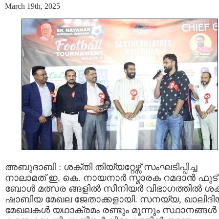
March 19th, 2025
അബുദാബി : ശക്തി തിയ്യറ്റേഴ്സ് സംഘടിപ്പിച്ച
നാലാമത് ഇ. കെ. നായനാർ സ്മാരക റമദാൻ ഫുട്
ബോൾ മത്സര ങ്ങളിൽ സീനിയർ വിഭാഗത്തിൽ ശക
ഷാബിയ മേഖല ജേതാക്കളായി. സനയ്യ, ഖാലിദി
മേഖലകൾ യഥാക്രമം രണ്ടും മൂന്നും സ്ഥാനങ്ങൾ