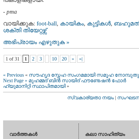
-
pma
വായിക്കുക:
foot-ball
,
കായികം
,
കുട്ടികള്‍
,
ബഹുമത
ശക്തി തിയേറ്റഴ്സ്
അഭിപ്രായം എഴുതുക »
1 of 31
1
2
3
10
20
»
»|
« Previous
«
സൗഹൃദ സ്നേഹ സംഗമമായി സമൂഹ നോമ്പുത
Next Page »
മുഹമ്മദ് ബിൻ സായിദ് ഫൗണ്ടേഷൻ ഫോർ
ഹ്യുമാനിറ്റി സ്ഥാപിതമായി
»
സ്വകാര്യതാ നയം
|
സംഘടനാ 
വാര്‍ത്തകള്‍
കലാ സാഹിത്യം