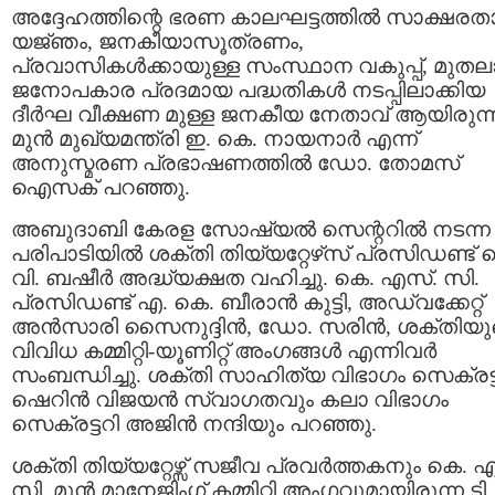
അദ്ദേഹത്തിന്റെ ഭരണ കാലഘട്ടത്തിൽ സാക്ഷരത
യജ്‌ഞം, ജനകീയാസൂത്രണം,
പ്രവാസികൾക്കായുള്ള സംസ്ഥാന വകുപ്പ്, മുത
ജനോപകാര പ്രദമായ പദ്ധതികൾ നടപ്പിലാക്കിയ
ദീർഘ വീക്ഷണ മുള്ള ജനകീയ നേതാവ് ആയിരുന്
മുൻ മുഖ്യമന്ത്രി ഇ. കെ. നായനാർ എന്ന്
അനുസ്മരണ പ്രഭാഷണത്തിൽ ഡോ. തോമസ്
ഐസക് പറഞ്ഞു.
അബുദാബി കേരള സോഷ്യൽ സെന്ററിൽ നടന്ന
പരിപാടിയിൽ ശക്തി തിയ്യറ്റേഴ്‌സ് പ്രസിഡണ്ട് 
വി. ബഷീർ അദ്ധ്യക്ഷത വഹിച്ചു. കെ. എസ്. സി.
പ്രസിഡണ്ട് എ. കെ. ബീരാൻ കുട്ടി, അഡ്വക്കേറ്റ്
അൻസാരി സൈനുദ്ദിൻ, ഡോ. സരിൻ, ശക്തിയു
വിവിധ കമ്മിറ്റി-യൂണിറ്റ് അംഗങ്ങൾ എന്നിവർ
സംബന്ധിച്ചു. ശക്തി സാഹിത്യ വിഭാഗം സെക്രട്
ഷെറിൻ വിജയൻ സ്വാഗതവും കലാ വിഭാഗം
സെക്രട്ടറി അജിൻ നന്ദിയും പറഞ്ഞു.
ശക്തി തിയ്യറ്റേഴ്സ് സജീവ പ്രവർത്തകനും കെ. 
സി. മുൻ മാനേജിംഗ് കമ്മിറ്റി അംഗവുമായിരുന്ന ടി.