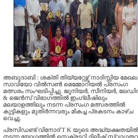
അബുദാബി : ശക്തി തിയ്യറ്റേഴ്സ് നാദിസ്സിയ മേഖല
സാവിയോ വിൽസൺ മെമ്മോറിയൽ പ്രസംഗ
മത്സരം സംഘടിപ്പിച്ചു. ജൂനിയർ, സീനിയർ, ലേഡി
& ജെൻസ് വിഭാഗത്തിൽ ഇംഗ്ലീഷിലും
മലയാളത്തിലും നടന്ന പ്രസംഗ മത്സരത്തിൽ
കുട്ടികളും മുതിർന്നവരും മികച്ച പ്രകടനം കാഴ്ച
വെച്ചു.
പ്രസിഡണ്ട് വിനോദ് T K യുടെ അദ്ധ്യക്ഷതയി
നടന്ന യോഗത്തിൽ സെക്രട്ടറി ദിലീഷ് സ്വാഗതവ