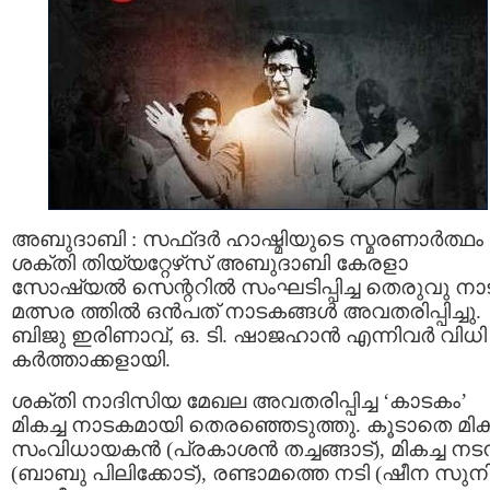
അബുദാബി : സഫ്ദർ ഹാഷ്മിയുടെ സ്മരണാർത്ഥം
ശക്തി തിയ്യറ്റേഴ്‌സ് അബുദാബി കേരളാ
സോഷ്യൽ സെന്ററിൽ സംഘടിപ്പിച്ച തെരുവു ന
മത്സര ത്തിൽ ഒൻപത് നാടകങ്ങൾ അവതരിപ്പിച്ചു.
ബിജു ഇരിണാവ്, ഒ. ടി. ഷാജഹാൻ എന്നിവർ വിധി
കർത്താക്കളായി.
ശക്തി നാദിസിയ മേഖല അവതരിപ്പിച്ച ‘കാടകം’
മികച്ച നാടകമായി തെരഞ്ഞെടുത്തു. കൂടാതെ മികച
സംവിധായകൻ (പ്രകാശൻ തച്ചങ്ങാട്), മികച്ച ന
(ബാബു പിലിക്കോട്), രണ്ടാമത്തെ നടി (ഷീന സുന