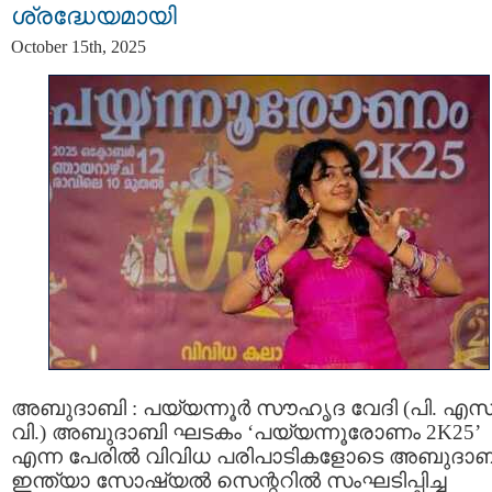
ശ്രദ്ധേയമായി
October 15th, 2025
അബുദാബി : പയ്യന്നൂർ സൗഹൃദ വേദി (പി. എസ്
വി.) അബുദാബി ഘടകം ‘പയ്യന്നൂരോണം 2K25’
എന്ന പേരിൽ വിവിധ പരിപാടികളോടെ അബുദാബ
ഇന്ത്യാ സോഷ്യൽ സെന്ററിൽ സംഘടിപ്പിച്ച