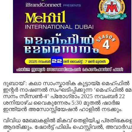
ദുബായ് : കലാ സാംസ്കാരിക കൂട്ടായ്‌മ മെഹ്ഫിൽ
ഇന്റർ നാഷണൽ സംഘടിപ്പിക്കുന്ന ‘മെഹ്ഫിൽ മ
സനം സീസൺ-4’ പ്രോഗ്രാം 2025 നവംബർ 22
ശനിയാഴ്ച വൈകുന്നേരം 5:30 മുതൽ ഷാർജ
ഇന്ത്യൻ അസോസ്സിയേഷൻ ഹാളിൽ നടക്കും.
വിവിധ മേഖലകളിൽ മികവ് തെളിയിച്ച പ്രതിഭകള
ആദരിക്കും. ഷോർട്ട് ഫിലിം ഫെസ്റ്റിവൽ, അവാർഡ