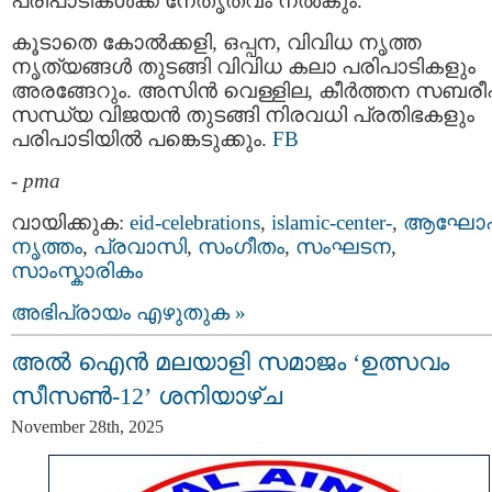
പരിപാടികൾക്ക് നേതൃത്വം നൽകും.
കൂടാതെ കോൽക്കളി, ഒപ്പന, വിവിധ നൃത്ത
നൃത്യങ്ങൾ തുടങ്ങി വിവിധ കലാ പരിപാടികളും
അരങ്ങേറും. അസിൻ വെള്ളില, കീർത്തന സബരീഷ
സന്ധ്യ വിജയൻ തുടങ്ങി നിരവധി പ്രതിഭകളും
പരിപാടിയിൽ പങ്കെടുക്കും.
FB
-
pma
വായിക്കുക:
eid-celebrations
,
islamic-center-
,
ആഘോ
നൃത്തം
,
പ്രവാസി
,
സംഗീതം
,
സംഘടന
,
സാംസ്കാരികം
അഭിപ്രായം എഴുതുക »
അൽ ഐൻ മലയാളി സമാജം ‘ഉത്സവം
സീസൺ-12’ ശനിയാഴ്ച
November 28th, 2025