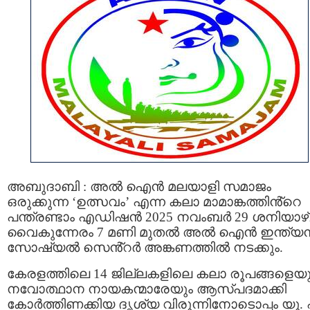
അബുദാബി : അൽ ഐൻ മലയാളി സമാജം
ഒരുക്കുന്ന ‘ഉത്സവം’ എന്ന കലാ മാമാങ്കത്തിൻ്റെ
പന്ത്രണ്ടാം എഡിഷൻ 2025 നവംബർ 29 ശനിയാഴ
വൈകുന്നേരം 7 മണി മുതൽ അൽ ഐൻ ഇന്ത്യ
സോഷ്യൽ സെൻ്റർ അങ്കണത്തിൽ നടക്കും.
കേരളത്തിലെ 14 ജില്ലകളിലെ കലാ രൂപങ്ങളെയു
നവോത്ഥാന നായകന്മാരേയും ആസ്പദമാക്കി
കോർത്തിണക്കിയ ദൃശ്യ വിരുന്നിനോടൊപ്പം യു.