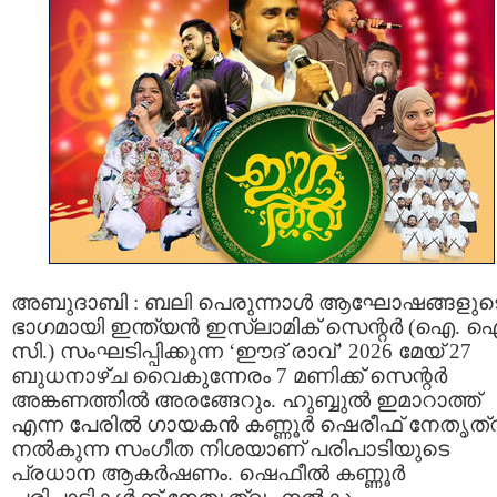
അബുദാബി : ബലി പെരുന്നാൾ ആഘോഷങ്ങളുട
ഭാഗമായി ഇന്ത്യൻ ഇസ്ലാമിക് സെന്റർ (ഐ. 
സി.) സംഘടിപ്പിക്കുന്ന ‘ഈദ് രാവ്’ 2026 മേയ് 27
ബുധനാഴ്ച വൈകുന്നേരം 7 മണിക്ക് സെന്റർ
അങ്കണത്തിൽ അരങ്ങേറും. ഹുബ്ബുൽ ഇമാറാത്ത്
എന്ന പേരിൽ ഗായകൻ കണ്ണൂർ ഷെരീഫ് നേതൃത്
നൽകുന്ന സംഗീത നിശയാണ് പരിപാടിയുടെ
പ്രധാന ആകർഷണം. ഷെഫീൽ കണ്ണൂർ