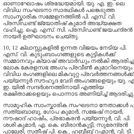
ഓണാഘോഷം ശ്രദ്ധേയമായി. യു. എ. ഇ. ലെ
വിവിധ സംഘടനാ സാരഥികൾ പങ്കെടുത്ത
സാംസ്കാരിക സമ്മേളനത്തിൽ പി. എസ്. വി.
പ്രസിഡണ്ട് ജ്യോതിഷ് കുമാർ അദ്ധ്യക്ഷത
വഹിച്ചു. ഐ. എസ്. സി. പ്രസിഡണ്ട് ജയചന്ദ്രൻ
നായർ ഉത്ഘാടനം ചെയ്തു.
10, 12 ക്ലാസ്സുകളിൽ ഉന്നത വിജയം നേടിയ പി.
എസ്. വി. കുടുംബാംഗങ്ങളുടെ കുട്ടികൾക്ക്
സമ്മാനവും ക്യാഷ് അവാർഡും നൽകി ആദരിച്ചു
ലോക കേരളസഭ അംഗം പ്രവീൺ കുമാറിനെയും
വിവിധ രംഗങ്ങളിലെ മികവുറ്റ പ്രവർത്തനങ്ങൾക്ക്
പയ്യന്നൂർ സൗഹൃദ വേദി അംഗങ്ങളെയും യു. എ
ഇ. യിൽ സന്ദർശനത്തിനായി എത്തിയ
രക്ഷിതാക്കളെയും പൊന്നാട അണിയിച്ച് ആദരിച്ചു
സാമൂഹിക സാംസ്കാരിക സംഘടനാ നേതാക്കൾ പി
സത്യബാബു, ഗോപ കുമാർ, സജേഷ് നായർ,
നൗഷാദ് ഹാഷിം, പ്രഭാകരൻ പയ്യന്നൂർ, വി. പി.
ശശി കുമാർ, എ. കെ. ബീരാൻകുട്ടി, സുരേന്ദ്രൻ
പാലേരി, സതീഷ് പി. കെ., ഹബീബ് റഹ്മാൻ, വി. ടി. 