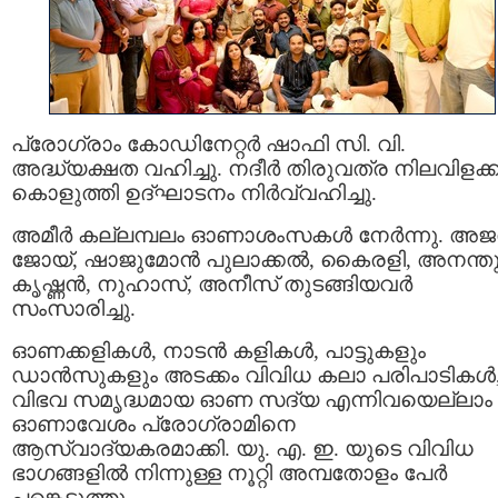
പ്രോഗ്രാം കോഡിനേറ്റർ ഷാഫി സി. വി.
അദ്ധ്യക്ഷത വഹിച്ചു. നദീർ തിരുവത്ര നിലവിളക്ക
കൊളുത്തി ഉദ്ഘാടനം നിർവ്വഹിച്ചു.
അമീർ കല്ലമ്പലം ഓണാശംസകൾ നേർന്നു. അ
ജോയ്, ഷാജുമോൻ പുലാക്കൽ, കൈരളി, അനന്ത
കൃഷ്ണൻ, നുഹാസ്, അനീസ് തുടങ്ങിയവർ
സംസാരിച്ചു.
ഓണക്കളികൾ, നാടൻ കളികൾ, പാട്ടുകളും
ഡാൻസുകളും അടക്കം വിവിധ കലാ പരിപാടികൾ
വിഭവ സമൃദ്ധമായ ഓണ സദ്യ എന്നിവയെല്ലാം
ഓണാവേശം പ്രോഗ്രാമിനെ
ആസ്വാദ്യകരമാക്കി. യു. എ. ഇ. യുടെ വിവിധ
ഭാഗങ്ങളിൽ നിന്നുള്ള നൂറ്റി അമ്പതോളം പേർ
പങ്കെടുത്തു.