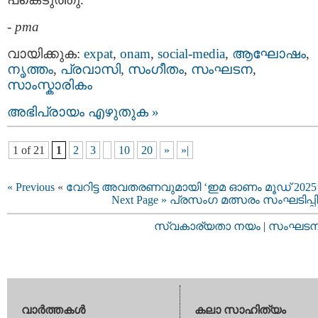
-
pma
വായിക്കുക:
expat
,
onam
,
social-media
,
ആഘോഷം
,
നൃത്തം
,
പ്രവാസി
,
സംഗീതം
,
സംഘടന
,
സാംസ്കാരികം
അഭിപ്രായം എഴുതുക »
1 of 21
1
2
3
10
20
»
»|
« Previous
«
വേറിട്ട അവതരണവുമായി ‘ഇമ ഓണം മൂഡ് 2025
Next Page »
പ്രസംഗ മത്സരം സംഘടിപ്പിച
സ്വകാര്യതാ നയം
|
സംഘടനാ 
വാര്‍ത്തകള്‍
കലാ സാഹിത്യം