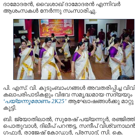
ദാമോദരൻ, വൈശാഖ് ദാമോദരൻ എന്നിവർ
ആശംസകൾ നേർന്നു സംസാരിച്ചു.
പി. എസ്. വി. കുടുംബാംഗങ്ങൾ അവതരിപ്പിച്ച വിവ
കലാപരിപാടികളും വിഭവ സമൃദ്ധമായ സദ്യയും
‘പയ്യന്നൂരോണം 2K25’
ആഘോഷങ്ങൾക്കു മാറ്റു
കൂട്ടി.
ബി. ജ്യോതിലാൽ, സുരേഷ് പയ്യന്നൂർ, രഞ്ജിത്ത്
പൊതുവാൾ, ദിലീപ് പറന്തട്ട, സന്ദീപ് വിശ്വനാഥൻ
ഗഫൂർ, രാജേഷ് കോഡൂർ, പ്രസാദ്, സി. കെ.