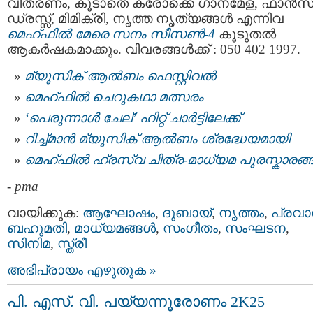
വിതരണം, കൂടാതെ കരോക്കെ ഗാനമേള, ഫാൻസ
ഡ്രസ്സ്‌, മിമിക്രി, നൃത്ത നൃത്യങ്ങൾ എന്നിവ
മെഹ്ഫിൽ മേരെ സനം സീസൺ-4
കൂടുതൽ
ആകർഷകമാക്കും. വിവരങ്ങൾക്ക് : 050 402 1997.
മ്യൂസിക് ആൽബം ഫെസ്റ്റിവൽ
മെഹ്ഫിൽ ചെറുകഥാ മത്സരം
‘പെരുന്നാൾ ചേല്’ ഹിറ്റ് ചാര്‍ട്ടിലേക്ക്
റിച്ച്മാന്‍ മ്യൂസിക് ആല്‍ബം ശ്രദ്ധേയമായി
മെഹ്ഫിൽ ഹ്രസ്വ ചിത്ര-മാധ്യമ പുരസ്കാരങ്
-
pma
വായിക്കുക:
ആഘോഷം
,
ദുബായ്‌
,
നൃത്തം
,
പ്രവ
ബഹുമതി
,
മാധ്യമങ്ങള്‍
,
സംഗീതം
,
സംഘടന
,
സിനിമ
,
സ്ത്രീ
അഭിപ്രായം എഴുതുക »
പി. എസ്. വി. പയ്യന്നൂരോണം 2K25