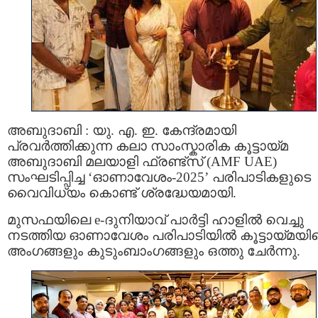
അബുദാബി : യു. എ. ഇ. കേന്ദ്രമായി
പ്രവർത്തിക്കുന്ന കലാ സാംസ്കാരിക കൂട്ടായ്മ
അബുദാബി മലയാളി ഫ്രണ്ട്‌സ് (AMF UAE)
സംഘടിപ്പിച്ച ‘ഓണാവേശം-2025’ പരിപാടികളുടെ
വൈവിധ്യം കൊണ്ട് ശ്രദ്ധേയമായി.
മുസഫയിലെ e-ദുനിയാവ് പാർട്ടി ഹാളിൽ വെച്ചു
നടത്തിയ ഓണാവേശം പരിപാടിയിൽ കൂട്ടായ്മയി
അംഗങ്ങളും കുടുംബാംഗങ്ങളും ഒത്തു ചേർന്നു.