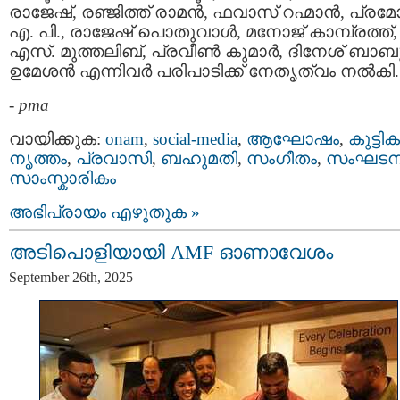
രാജേഷ്, രഞ്ജിത്ത് രാമൻ, ഫവാസ് റഹ്മാൻ, പ്രമോ
എ. പി., രാജേഷ് പൊതുവാൾ, മനോജ് കാമ്പ്രത്ത്, 
എസ്. മുത്തലിബ്, പ്രവീൺ കുമാർ, ദിനേശ് ബാബു
ഉമേശൻ എന്നിവർ പരിപാടിക്ക് നേതൃത്വം നൽകി.
-
pma
വായിക്കുക:
onam
,
social-media
,
ആഘോഷം
,
കുട്ടിക
നൃത്തം
,
പ്രവാസി
,
ബഹുമതി
,
സംഗീതം
,
സംഘട
സാംസ്കാരികം
അഭിപ്രായം എഴുതുക »
അടിപൊളിയായി AMF ഓണാവേശം
September 26th, 2025