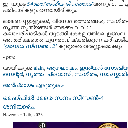
ഇ. യുടെ
54ാമത് ദേശീയ ദിനത്തോട്
അനുബന്ധിച്
പരിപാടികളും ഉണ്ടായിരിക്കും.
ഭക്ഷണ സ്റ്റാളുകൾ, വിനോദ മത്സരങ്ങൾ, സംഗീത
നൃത്ത നൃത്യങ്ങൾ അടക്കം വിവിധ
കലാപരിപാടികൾ തുടങ്ങി കേരള ത്തിലെ ഉത്സവ
അന്തരീക്ഷത്തെ പുനഃരാവിഷ്‌കരിക്കുന്ന പരിപാട
‘ഉത്സവം സീസൺ-12’
കൂടുതൽ വർണ്ണാഭമാക്കും.
-
pma
വായിക്കുക:
alain
,
ആഘോഷം
,
ഇന്ത്യന്‍ സോഷ്യല
സെന്റര്‍
,
നൃത്തം
,
പ്രവാസി
,
സംഗീതം
,
സാംസ്കാരി
അഭിപ്രായം എഴുതുക »
മെഹ്ഫിൽ മേരെ സനം സീസൺ-4
ശനിയാഴ്ച
November 12th, 2025