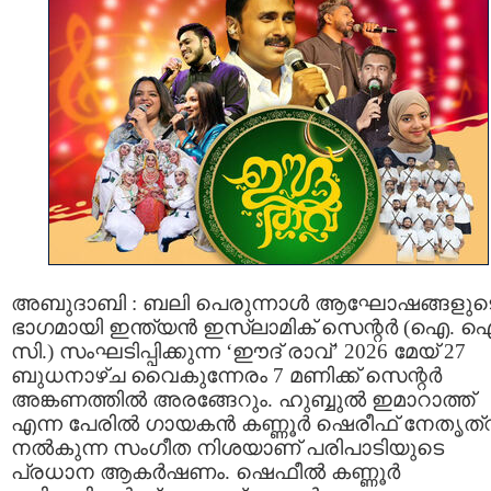
അബുദാബി : ബലി പെരുന്നാൾ ആഘോഷങ്ങളുട
ഭാഗമായി ഇന്ത്യൻ ഇസ്ലാമിക് സെന്റർ (ഐ. 
സി.) സംഘടിപ്പിക്കുന്ന ‘ഈദ് രാവ്’ 2026 മേയ് 27
ബുധനാഴ്ച വൈകുന്നേരം 7 മണിക്ക് സെന്റർ
അങ്കണത്തിൽ അരങ്ങേറും. ഹുബ്ബുൽ ഇമാറാത്ത്
എന്ന പേരിൽ ഗായകൻ കണ്ണൂർ ഷെരീഫ് നേതൃത്
നൽകുന്ന സംഗീത നിശയാണ് പരിപാടിയുടെ
പ്രധാന ആകർഷണം. ഷെഫീൽ കണ്ണൂർ