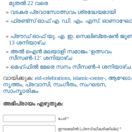
മുതല്‍ 22 വരെ
വടകര പ്രവാസോത്സവം ശ്രദ്ധേയമായി
ഫ്രണ്ട്സ് ഓഫ് എ. ഡി. എം. എസ്. ഓണാഘ
പ്രൗഡ് ഓഫ് യു. എ. ഇ. സെലിബ്രേഷൻ ജൂ
13 ശനിയാഴ്ച
അൽ ഐൻ മലയാളി സമാജം ‘ഉത്സവം
സീസൺ-12’ ശനിയാഴ്ച
മെഹ്ഫിൽ മേരെ സനം സീസൺ-4 ശനിയാഴ്ച
വായിക്കുക:
eid-celebrations
,
islamic-center-
,
ആഘോ
നൃത്തം
,
പ്രവാസി
,
സംഗീതം
,
സംഘടന
,
സാംസ്കാരികം
അഭിപ്രായം എഴുതുക:
പേര് *
ഈമെയില്‍ (പ്രസിദ്ധീകരിക്കില്ല) *