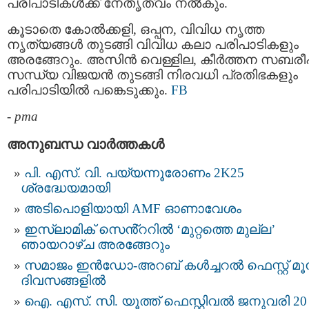
പരിപാടികൾക്ക് നേതൃത്വം നൽകും.
കൂടാതെ കോൽക്കളി, ഒപ്പന, വിവിധ നൃത്ത
നൃത്യങ്ങൾ തുടങ്ങി വിവിധ കലാ പരിപാടികളും
അരങ്ങേറും. അസിൻ വെള്ളില, കീർത്തന സബരീഷ
സന്ധ്യ വിജയൻ തുടങ്ങി നിരവധി പ്രതിഭകളും
പരിപാടിയിൽ പങ്കെടുക്കും.
FB
-
pma
അനുബന്ധ വാര്‍ത്തകള്‍
പി. എസ്. വി. പയ്യന്നൂരോണം 2K25
ശ്രദ്ധേയമായി
അടിപൊളിയായി AMF ഓണാവേശം
ഇസ്ലാമിക് സെൻ്ററിൽ ‘മുറ്റത്തെ മുല്ല’
ഞായറാഴ്ച അരങ്ങേറും
സമാജം ഇന്‍ഡോ-അറബ് കൾച്ചറൽ ഫെസ്റ്റ് മൂന
ദിവസങ്ങളിൽ
ഐ. എസ്. സി. യൂത്ത് ഫെസ്റ്റിവല്‍ ജനുവരി 20