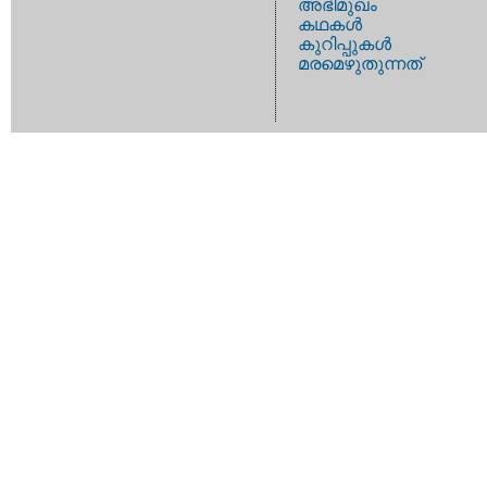
അഭിമുഖം
കഥകള്‍
കുറിപ്പുകള്‍
മരമെഴുതുന്നത്