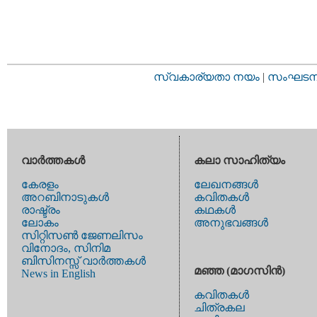
സ്വകാര്യതാ നയം
|
സംഘടനാ 
വാര്‍ത്തകള്‍
കലാ സാഹിത്യം
കേരളം
ലേഖനങ്ങള്‍
അറബിനാടുകള്‍
കവിതകള്‍
രാഷ്ട്രം
കഥകള്‍
ലോകം
അനുഭവങ്ങള്‍
സിറ്റിസണ്‍ ജേണലിസം
വിനോദം, സിനിമ
ബിസിനസ്സ് വാര്‍ത്തകള്‍
മഞ്ഞ (മാഗസിന്‍)
News in English
കവിതകള്‍
ചിത്രകല