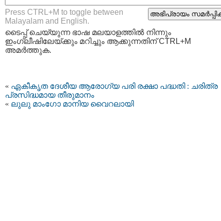
Press CTRL+M to toggle between
Malayalam and English.
ടൈപ്പ്‌ ചെയ്യുന്ന ഭാഷ മലയാളത്തില്‍ നിന്നും
ഇംഗ്ലീഷിലേയ്ക്കും മറിച്ചും ആക്കുന്നതിന് CTRL+M
അമര്‍ത്തുക.
«
ഏകീകൃത ദേശീയ ആരോഗ്യ പരി രക്ഷാ പദ്ധതി : ചരിത്ര
പ്രസിദ്ധമായ തീരുമാനം
«
ലുലു മാംഗോ മാനിയ വൈറലായി