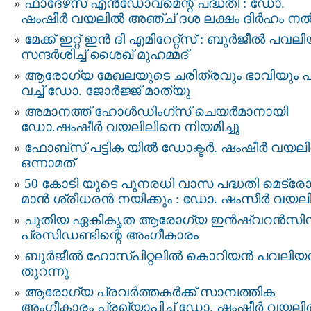
ഫാദേഴ്‌സ് എന്‍ഡോവ്‌മെന്റ് പദ്ധതി : ഡോ.
ഷംഷീര്‍ വയലില്‍ അഞ്ച് ദശ ലക്ഷം ദിര്‍ഹം നല്
മേക്ക് ഇറ്റ് ഇൻ ദി എമിറേറ്റ്‌സ് : ബുർജീൽ പവ
സന്ദർശിച്ച് ശൈഖ് മുഹമ്മദ്
ആരോഗ്യ മേഖലയുടെ ചരിത്രവും ഭാവിയും പങ
വച്ച് ഡോ. ജോര്‍ജ്ജ് മാത്യു
അമാനത്ത് ഹോൾഡിംഗ്‌സ് ചെയർമാനായി
ഡോ.ഷംഷീർ വയലിലിനെ നിയമിച്ചു
ഫോബ്‌സ് പട്ടിക യില്‍ ഡോക്ടര്‍. ഷംഷീര്‍ വയലി
ഒന്നാമത്
50 കോടി യുടെ പുനരധി വാസ പദ്ധതി മെട്ര
മാൻ ശ്രീധരൻ നയിക്കും : ഡോ. ഷംസീർ വയല
പുതിയ ഏകീകൃത ആരോഗ്യ ഇൻഷ്വറൻസി
പ്രസിഡണ്ടിന്റെ അംഗീകാരം
ബുർജീൽ ഹോസ്പിറ്റലിൽ കൊറിയൻ പവലി
തുറന്നു
ആരോഗ്യ പ്രവർത്തകർക്ക് സാമ്പത്തിക
അംഗീകാരം പ്രഖ്യാപിച്ച് ഡോ. ഷംഷീർ വയല