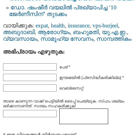
ഡോ. ഷംഷീർ വയലിൽ പ്രഖ്യാപിച്ച ’10
ജേർണീസിന്’ തുടക്കം
വായിക്കുക:
expat
,
health
,
insurance
,
vps-burjeel
,
അബുദാബി
,
ആരോഗ്യം
,
ബഹുമതി
,
യു.എ.ഇ.
,
വ്യവസായം
,
സാമൂഹ്യ സേവനം
,
സാമ്പത്തികം
അഭിപ്രായം എഴുതുക:
പേര് *
ഈമെയില്‍ (പ്രസിദ്ധീകരിക്കില്ല) *
വെബ്സൈറ്റ്
താഴെ കാണുന്ന വാക്ക് പെട്ടിയില്‍ ടൈപ്പ്‌ ചെയ്യുക. സ്പാം ശല്യം
ഒഴിക്കാനാണിത്. സദയം സഹകരിക്കുക!
* ഈ വിവരങ്ങള്‍ നിര്‍ബന്ധമാണ്