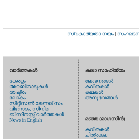
സ്വകാര്യതാ നയം
|
സംഘടനാ 
വാര്‍ത്തകള്‍
കലാ സാഹിത്യം
കേരളം
ലേഖനങ്ങള്‍
അറബിനാടുകള്‍
കവിതകള്‍
രാഷ്ട്രം
കഥകള്‍
ലോകം
അനുഭവങ്ങള്‍
സിറ്റിസണ്‍ ജേണലിസം
വിനോദം, സിനിമ
ബിസിനസ്സ് വാര്‍ത്തകള്‍
മഞ്ഞ (മാഗസിന്‍)
News in English
കവിതകള്‍
ചിത്രകല