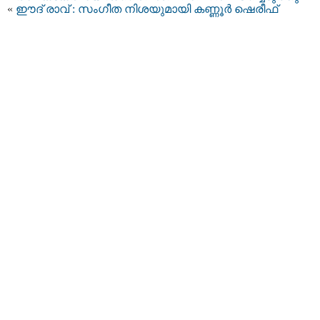
«
ഈദ് രാവ് : സംഗീത നിശയുമായി കണ്ണൂർ ഷെരീഫ്