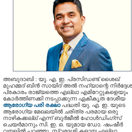
അബുദാബി : യു. എ. ഇ. പ്രസിഡണ്ട് ശൈഖ്
മുഹമ്മദ് ബിൻ സായിദ് അൽ നഹ്യാന്റെ നിർദ്ദേ
പ്രകാരം രാജ്യത്തെ എല്ലാ എമിറേറ്റുകളെയും
കോർത്തിണക്കി നടപ്പാക്കുന്ന ഏകീകൃത ദേശീയ
ആരോഗ്യ പരി രക്ഷാ
പദ്ധതി യു. എ. ഇ. യുടെ
ആരോഗ്യ മേഖലയിൽ ചരിത്ര പരമായ ഒരു
നാഴികക്കല്ല് എന്ന് ബുർജീൽ ഹോൾഡിംഗ്സ്
ചെയർമാനും സി. ഇ. ഒ. യുമായ ഡോ. ഷംഷീർ
വയലിൽ പറഞ്ഞു. സ്വദേശി കളായ എല്ലാ