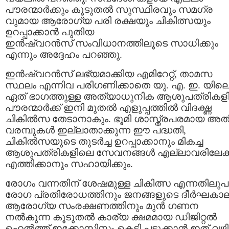
പൗരന്മാർക്കും കൂടുതൽ സുസ്ഥിരവും സമഗ്ര
വുമായ ആരോഗ്യ പരി രക്ഷയും ചികിത്സയും
ഉറപ്പാക്കാൻ പുതിയ
ഇൻഷ്വറൻസ് സംവിധാനത്തിലൂടെ സാധിക്കും
എന്നും അദ്ദേഹം പറഞ്ഞു.
ഇൻഷ്വറൻസ് ലഭ്യമാക്കിയ എമിറേറ്റ്, താമസ
സ്ഥലം എന്നിവ പരിഗണിക്കാതെ യു. എ. ഇ. യില
ഏത് ഭാഗത്തുള്ള അത്യാധുനിക ആശുപത്രികളി
പൗരന്മാർക്ക് ഇനി മുതൽ എളുപ്പത്തിൽ വിദഗ്ദ്ധ
ചികിൽസ തേടാനാകും. ഭൂമി ശാസ്ത്രപരമായ അത
വരമ്പുകൾ ഇല്ലാതാക്കുന്ന ഈ പദ്ധതി,
ചികിൽസയുടെ തുടർച്ച ഉറപ്പാക്കാനും മികച്ച
ആശുപത്രികളിലെ സേവനങ്ങൾ എല്ലാവരിലേക്ക
എത്തിക്കാനും സഹായിക്കും.
രോഗം വന്നതിന് ശേഷമുള്ള ചികിത്സ എന്നതിലുപ
രോഗ പ്രതിരോധത്തിനും ജനങ്ങളുടെ ദീർഘകാ
ആരോഗ്യ സംരക്ഷണത്തിനും മുൻ ഗണന
നൽകുന്ന കൂടുതൽ കാര്യ ക്ഷമമായ ഡിജിറ്റൽ
ഹെൽത്ത് ഇക്കോസിസ്റ്റം കെട്ടി പ്പടുക്കാൻ ഇത് വഴി