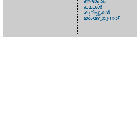
അഭിമുഖം
കഥകള്‍
കുറിപ്പുകള്‍
മരമെഴുതുന്നത്