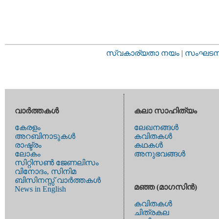
സ്വകാര്യതാ നയം
|
സംഘടനാ 
വാര്‍ത്തകള്‍
കലാ സാഹിത്യം
കേരളം
ലേഖനങ്ങള്‍
അറബിനാടുകള്‍
കവിതകള്‍
രാഷ്ട്രം
കഥകള്‍
ലോകം
അനുഭവങ്ങള്‍
സിറ്റിസണ്‍ ജേണലിസം
വിനോദം, സിനിമ
ബിസിനസ്സ് വാര്‍ത്തകള്‍
മഞ്ഞ (മാഗസിന്‍)
News in English
കവിതകള്‍
ചിത്രകല