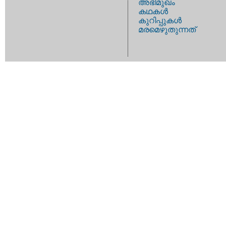
അഭിമുഖം
കഥകള്‍
കുറിപ്പുകള്‍
മരമെഴുതുന്നത്