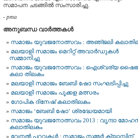
സമാപന ചടങ്ങില്‍ സംസാരിച്ചു.
-
pma
അനുബന്ധ വാര്‍ത്തകള്‍
സമാജം യുവജനോത്സവം : അഞ്‌ജലി കലാതി
മലയാളി സമാജം മെറിറ്റ് അവാർഡുകൾ
സമ്മാനിച്ചു
സമാജം യുവജനോത്സവം : ഐശ്വര്യ ഷൈജ
കലാ തിലകം
മ​ല​യാ​ളി സ​മാ​ജം ബേ​ബി ഷോ ​സം​ഘ​ടി​പ്പി​ച്ചു
മലയാളി സമാജം പൂക്കള മത്സരം
ഗോപിക ദിനേഷ് കലാതിലകം
സമാജം ‘ബേബി ഷോ’ ശ്രദ്ധേയമായി
സമാജം യുവജനോത്സവം 2013 : വൃന്ദാ മോഹന്
കലാതിലകം
വേനൽ പ്പറവകൾ : സമാജം സമ്മർ ക്യാമ്പിന്