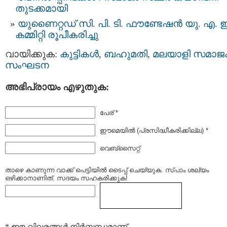
തുടക്കമായി
യുണൈറ്റഡ് സി. പി. ടി. ഫൗണ്ടേഷൻ യു. എ. ഇ
കമ്മിറ്റി രൂപീകരിച്ചു
വായിക്കുക:
കുട്ടികള്‍
,
ബഹുമതി
,
മലയാളി സമാജ
സംഘടന
അഭിപ്രായം എഴുതുക:
പേര് *
ഈമെയില്‍ (പ്രസിദ്ധീകരിക്കില്ല) *
വെബ്സൈറ്റ്
താഴെ കാണുന്ന വാക്ക് പെട്ടിയില്‍ ടൈപ്പ്‌ ചെയ്യുക. സ്പാം ശല്യം
ഒഴിക്കാനാണിത്. സദയം സഹകരിക്കുക!
* ഈ വിവരങ്ങള്‍ നിര്‍ബന്ധമാണ്